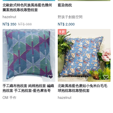
北歐款式特色民族風格藍色幾何
藍染抱枕
圖案抱枕靠枕靠墊枕套
hazelnut
野孩子創藝空間
NT$ 350
NT$ 388
NT$ 2,000
9 折
手工織布抱枕套 純棉抱枕套 編織
北歐風格藍色磨姑小兔米白毛毛
抱枕套 手工抱枕套-藍色摩洛哥
球抱枕靠枕靠墊枕套
OM 手作
hazelnut
NT$ 790
NT$ 350
NT$ 388
9 折