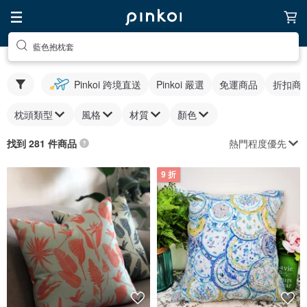
藍色抱枕套
Pinkoi 跨境直送
Pinkoi 嚴選
免運商品
折扣商
枕頭類型
風格
材質
顏色
熱門程度優先
找到 281 件商品
9 折