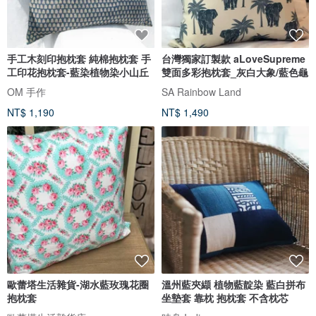
手工木刻印抱枕套 純棉抱枕套 手
台灣獨家訂製款 aLoveSupreme
工印花抱枕套-藍染植物染小山丘
雙面多彩抱枕套_灰白大象/藍色龜
OM 手作
SA Rainbow Land
NT$ 1,190
NT$ 1,490
歐蕾塔生活雜貨-湖水藍玫瑰花圈
溫州藍夾纈 植物藍靛染 藍白拼布
抱枕套
坐墊套 靠枕 抱枕套 不含枕芯