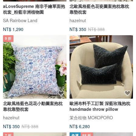
aLoveSupreme 南非手繪單面抱
北歐風格藍色花瓷圖案抱枕靠枕
枕套_粉藍非洲植物園
靠墊枕套
SA Rainbow Land
hazelnut
NT$ 1,290
NT$ 350
NT$ 388
9 折
北歐風格藍色花花小動圖案抱枕
歐洲布料手工訂製 深藍玫瑰抱枕
靠枕靠墊枕套
handmade throw pillow
hazelnut
茉合桂物 MOKOPORO
NT$ 350
NT$ 388
NT$ 6,280
7 折
免運
88 折