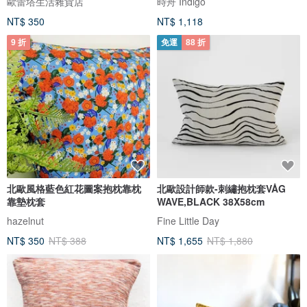
歐蕾塔生活雜貨店
時舟 Indigo
NT$ 350
NT$ 1,118
9 折
免運
88 折
北歐風格藍色紅花圖案抱枕靠枕
北歐設計師款-刺繡抱枕套VÅG
靠墊枕套
WAVE,BLACK 38X58cm
hazelnut
Fine Little Day
NT$ 350
NT$ 388
NT$ 1,655
NT$ 1,880