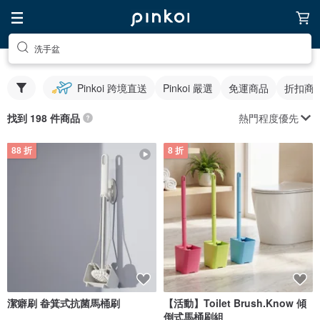
洗手盆
Pinkoi 跨境直送
Pinkoi 嚴選
免運商品
折扣商
熱門程度優先
找到 198 件商品
88 折
8 折
潔癖刷 畚箕式抗菌馬桶刷
【活動】Toilet Brush.Know 傾
倒式馬桶刷組