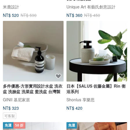
米鹿設計
Unique Art 有藝氏創意設計
NT$ 520
NT$ 590
NT$ 360
NT$ 450
多件優惠-方形實用設計水盆 洗衣
日本【SALUS 佐藤金屬】Rin 衛
盆 洗臉盆 洗菜盆 盥洗盆 台灣製
浴系列
GINII 基尼家居
Shonlus 享樂思
NT$ 323
NT$ 420
可客製
免運
58 折
免運