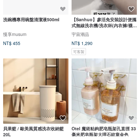
洗碗機專用碗盤清潔液500ml
【Sanhuo】參活免安裝設計便攜
式無線洗衣機/洗衣杯(內衣褲/襪
子)
慢享musum
宇宙潮品
NT$ 455
NT$ 1,290
可客製
貝果籃 / 歐美風質感洗衣收納籃
Otel 魔術粘鉤肥皂瓶架孔直徑 33
20L
毫米肥皂瓶架大理石紋章金色