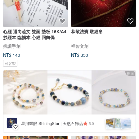
心經 迴向疏文 雙面 墊板 16K/A4
恭敬法寶 敬經帛
抄經本 臨描本 心經 回向偈
熊讚手創
福智文創
NT$ 140
NT$ 350
可客製
推廣
星河耀眼 ShiningStar | 天然石飾品
5.0