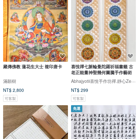
藏傳佛教 蓮花生大士 複印唐卡
喜悅禪七脈輪曼陀羅祈福書籤 古
老正能量神聖幾何圖騰手作藝術
Abhajyotii喜悅手作坊禪.靜心Zen.Mandala.Flower of life
滿願樹
NT$ 2,800
NT$ 299
可客製
可客製
免運