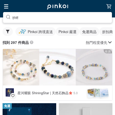
抄經
Pinkoi 跨境直送
Pinkoi 嚴選
免運商品
折扣商
熱門程度優先
找到 297 件商品
推廣
星河耀眼 ShiningStar | 天然石飾品
5.0
免運