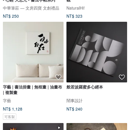
中華筆莊 — 文房四寶 文創禮品
NaturalHi!
NT$ 250
NT$ 323
字藝 | 書法掛畫 | 無框畫 | 油畫布
般若波羅蜜多心經本
| 複製畫
字藝
鬧事設計
NT$ 1,128
NT$ 240
可客製