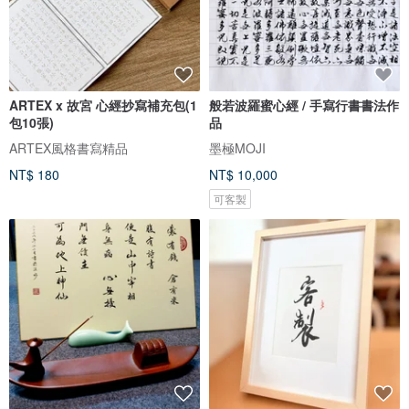
ARTEX x 故宮 心經抄寫補充包(1
般若波羅蜜心經 / 手寫行書書法作
包10張)
品
ARTEX風格書寫精品
墨極MOJI
NT$ 180
NT$ 10,000
可客製