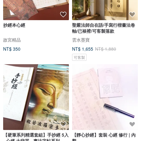
抄經本心經
聖嚴法師自在語/手寫行楷書法卷
軸/已裱褙/可客製落款
故宮精品
雲水墨寶
NT$ 350
NT$ 1,655
NT$ 1,880
可客製
【硬筆系列精選套組】手抄經 5入
【靜心抄經】套裝 心經 修行 | 內
- 心經 大悲咒 - 書法字帖系列
觀