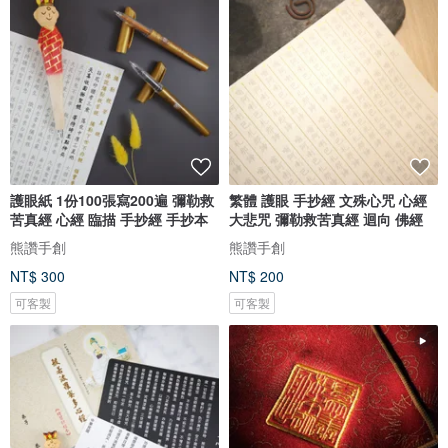
護眼紙 1份100張寫200遍 彌勒救
繁體 護眼 手抄經 文殊心咒 心經
苦真經 心經 臨描 手抄經 手抄本
大悲咒 彌勒救苦真經 迴向 佛經
熊讚手創
熊讚手創
NT$ 300
NT$ 200
可客製
可客製