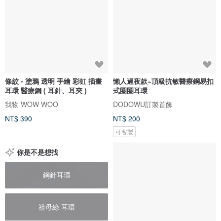
條紋 - 塗鴉 透明 手繪 彩虹 插畫
懶人過夜款~頂級抗敏醫療鋼易扣
耳環 醫療鋼 ( 耳針、耳夾 )
式圈圈耳環
我物 WOW WOO
DODOWU訂製首飾
NT$ 390
NT$ 200
可客製
你是不是想找
鋼針耳環
祖母綠 耳環