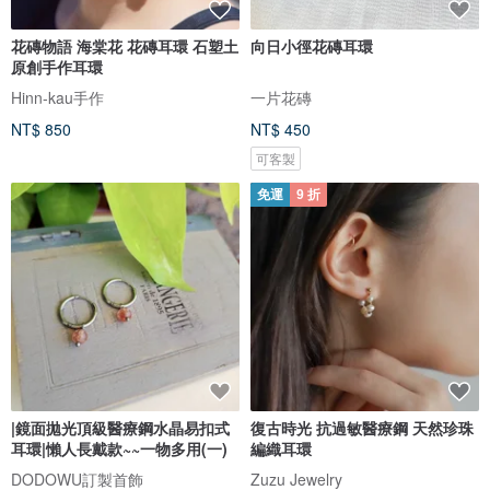
花磚物語 海棠花 花磚耳環 石塑土
向日小徑花磚耳環
原創手作耳環
Hinn-kau手作
一片花磚
NT$ 850
NT$ 450
可客製
免運
9 折
|鏡面拋光頂級醫療鋼水晶易扣式
復古時光 抗過敏醫療鋼 天然珍珠
耳環|懶人長戴款~~一物多用(一)
編織耳環
DODOWU訂製首飾
Zuzu Jewelry