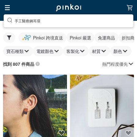
手工醫療鋼耳環
Pinkoi 跨境直送
Pinkoi 嚴選
免運商品
折扣商
寶石種類
電鍍顏色
客製化
材質
顏色
熱門程度優先
找到 807 件商品