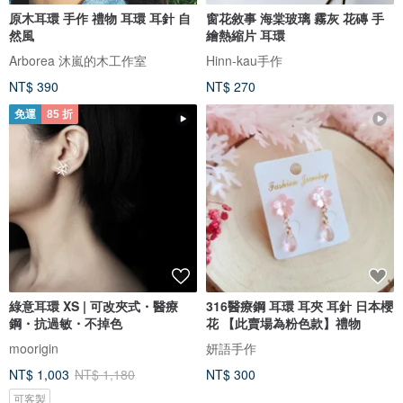
原木耳環 手作 禮物 耳環 耳針 自
窗花敘事 海棠玻璃 霧灰 花磚 手
然風
繪熱縮片 耳環
Arborea 沐嵐的木工作室
Hinn-kau手作
NT$ 390
NT$ 270
免運
85 折
綠意耳環 XS | 可改夾式・醫療
316醫療鋼 耳環 耳夾 耳針 日本櫻
鋼・抗過敏・不掉色
花 【此賣場為粉色款】禮物
moorigin
妍語手作
NT$ 1,003
NT$ 1,180
NT$ 300
可客製