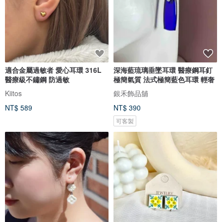
適合金屬過敏者 愛心耳環 316L
深海藍琉璃垂墜耳環 醫療鋼耳釘
醫療級不鏽鋼 防過敏
極簡氣質 法式極簡藍色耳環 輕奢
Kiitos
銀禾飾品舖
NT$ 589
NT$ 390
可客製