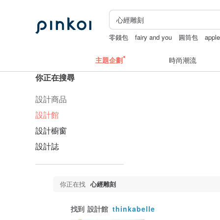
零錢包
fairy and you
圓筒包
appl
主題企劃
時尚潮流
你正在搜尋
設計商品
設計館
設計櫥窗
設計誌
你正在找
心經雕刻
找到
設計館
thinkabelle