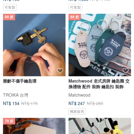
可客製
可客製
88 折
88 折
樂齡不傷手鑰匙環
Matchwood 老式房牌 鑰匙圈 交
換禮物 配件 裝飾 鑰匙扣 裝飾
TROIKA 台灣
Matchwood
NT$ 154
NT$ 175
NT$ 247
NT$ 280
獨家販售
78 折