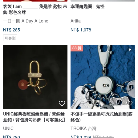
客製 I am ______ 我是誰 匙扣 吊
幸運鑰匙圈 | 鬼怪
飾 彩色名牌
一日一圓 A Day A Lone
Artita
NT$ 285
NT$ 1,078
可客製
88 折
UNIC經典魯班鎖鑰匙圈 / 黃銅鑰
不傷手一鍵更換可拆式鑰匙圈(霧
匙釦 / 背包掛勾吊飾【可客製化】
鉻色)
UNIC
TROIKA 台灣
NT$ 790
NT$ 1,039
NT$ 1,180