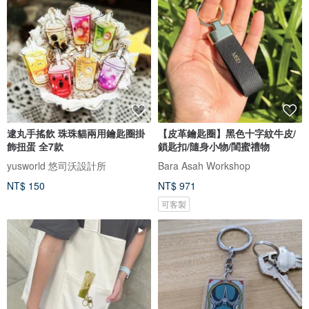
逮丸手搖飲 珠珠貓兩用鑰匙圈掛
【皮革鑰匙圈】黑色十字紋牛皮/
飾扭蛋 全7款
鎖匙扣/隨身小物/閨蜜禮物
yusworld 悠司沃設計所
Bara Asah Workshop
NT$ 150
NT$ 971
可客製