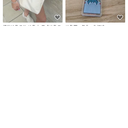
機能鑰匙吊飾 鑰匙夾 日式鑰匙吊
鑰匙圈 - 戲曲 - 焦振遠
飾 鑰匙圈 鑰匙包 和服鑰匙圈 樹
脂鑰匙圈
wakakusajpnmotif
GAVER - painting and sketch
NT$ 448
NT$ 233
免運
【鑰匙/鎖匙掛飾】啡色小牛皮/簡
Key Holder 鑰匙圈 - 邪惡蝙蝠
約風格/免費客製化壓字