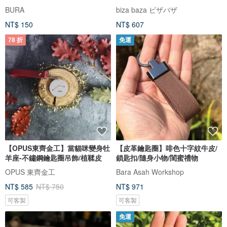
BURA
biza baza ビザバザ
NT$ 150
NT$ 607
78 折
免運
【OPUS東齊金工】當貓咪變身牡
【皮革鑰匙圈】啡色十字紋牛皮/
羊座-不鏽鋼鑰匙圈吊飾/植鞣皮
鎖匙扣/隨身小物/閨蜜禮物
OPUS 東齊金工
Bara Asah Workshop
NT$ 585
NT$ 750
NT$ 971
可客製
可客製
免運