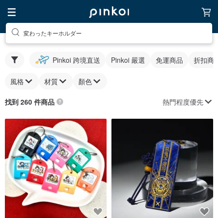
変わったキーホルダー
Pinkoi 跨境直送
Pinkoi 嚴選
免運商品
折扣商
風格
材質
顏色
熱門程度優先
找到 260 件商品