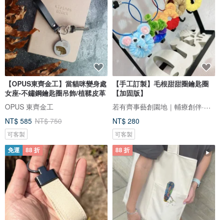
【OPUS東齊金工】當貓咪變身處
【手工訂製】毛根甜甜圈鑰匙圈
女座-不鏽鋼鑰匙圈吊飾/植鞣皮革
【加固版】
若有齊事藝創園地｜輔療創伴·繪畫工藝
OPUS 東齊金工
NT$ 585
NT$ 750
NT$ 280
可客製
可客製
免運
88 折
88 折