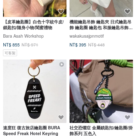
【皮革鑰匙圈】白色十字紋牛皮/
機能鑰匙吊飾 鑰匙夾 日式鑰匙吊
鎖匙扣/隨身小物/閨蜜禮物
飾 鑰匙圈 鑰匙包 和服鑰匙吊飾
樹脂鑰匙吊飾
Bara Asah Workshop
wakakusajpnmotif
NT$ 855
NT$ 971
NT$ 395
NT$ 448
可客製
速度狂 復古旅店鑰匙圈 BURA
社交恐懼症 金屬鎖匙扣/鑰匙圈/掛
Speed Freak Hotel Keyring
飾系列 五色入