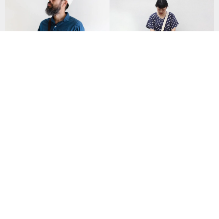
【素面款】(瑕疵出清) 米白色有
日本手工 輕巧水洗帆布防潑水側
底直式袋 | 米白長背帶飄帶款
背包 Made in JAPAN by SUOLO
NT$ 336
NT$ 4,725
158 人已收藏
259 人已收藏