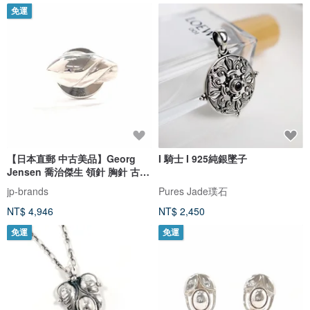
免運
【日本直郵 中古美品】Georg
I 騎士 I 925純銀墜子
Jensen 喬治傑生 領針 胸針 古董
設計編號 148 銀 925
jp-brands
Pures Jade璞石
NT$ 4,946
NT$ 2,450
免運
免運