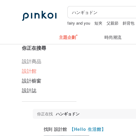
fairy and you
短夾
父親節
斜背包
主題企劃
時尚潮流
你正在搜尋
設計商品
設計館
設計櫥窗
設計誌
你正在找
ハンギョドン
找到
設計館
【Hello 生活館】