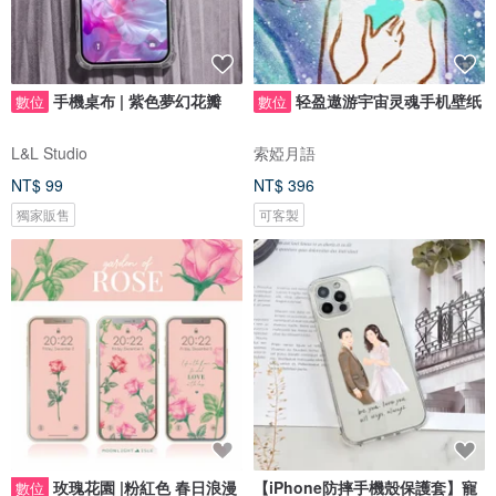
手機桌布 | 紫色夢幻花瓣
轻盈遨游宇宙灵魂手机壁纸
數位
數位
L&L Studio
索婭月語
NT$ 99
NT$ 396
獨家販售
可客製
玫瑰花園 |粉紅色 春日浪漫
【iPhone防摔手機殼保護套】寵
數位