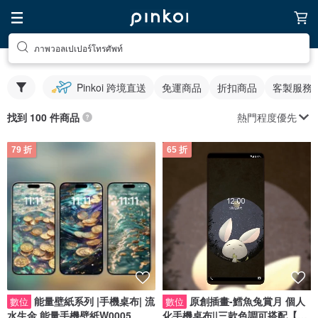
ภาพวอลเปเปอร์โทรศัพท์
Pinkoi 跨境直送
免運商品
折扣商品
客製服務
熱門程度優先
找到 100 件商品
79 折
65 折
能量壁紙系列 |手機桌布| 流
原創插畫-鱈魚兔賞月 個人
數位
數位
水生金 能量手機壁紙W0005
化手機桌布||三款色調可搭配【電