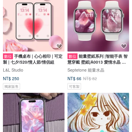
手機桌布 | 心心相印 | 可定
能量壁紙系列 |智能手表 智
數位
數位
製 | 七夕/520/情人節/情侶組
慧穿戴 壁紙|A0013 愛情水晶 粉
晶姻緣
L&L Studio
Septetone 能量水晶
NT$ 250
NT$ 66
NT$ 82
獨家販售
可客製