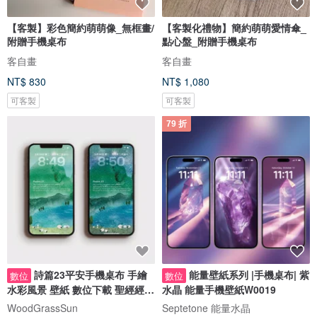
【客製】彩色簡約萌萌像_無框畫/
【客製化禮物】簡約萌萌愛情傘_
附贈手機桌布
點心盤_附贈手機桌布
客自畫
客自畫
NT$ 830
NT$ 1,080
可客製
可客製
79 折
詩篇23平安手機桌布 手繪
能量壁紙系列 |手機桌布| 紫
數位
數位
水彩風景 壁紙 數位下載 聖經經文
水晶 能量手機壁紙W0019
綿羊
WoodGrassSun
Septetone 能量水晶