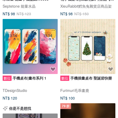
子檔】
Septetone 能量水晶
XieuRabbit鱈魚兔雜貨店商品架
NT$ 98
NT$ 123
NT$ 98
NT$ 150
手機桌布|畫布系列 1
手機插畫桌布 聖誕節快樂
數位
數位
TDesignStudio
Furimuri毛乖畫鹿
NT$ 120
NT$ 100
79 折
你是不是想找