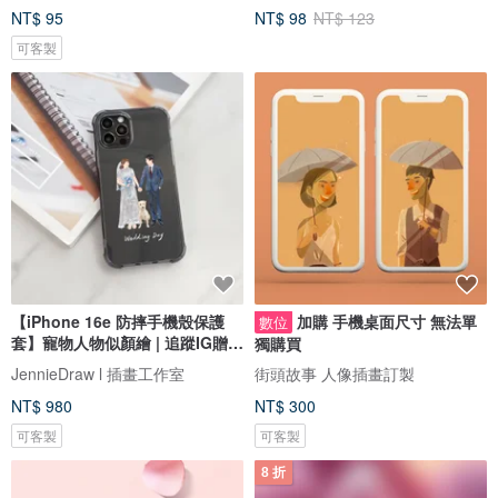
NT$ 95
NT$ 98
NT$ 123
可客製
【iPhone 16e 防摔手機殼保護
加購 手機桌面尺寸 無法單
數位
套】寵物人物似顏繪 | 追蹤IG贈桌
獨購買
布
JennieDraw l 插畫工作室
街頭故事 人像插畫訂製
NT$ 980
NT$ 300
可客製
可客製
8 折