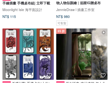
物人物似顏繪 | 追蹤IG贈桌布
手繪插畫 手機桌布組| 立即下載
Moonlight Isle 海平面設計
JennieDraw l 插畫工作室
NT$ 115
NT$ 980
可客製
65 折
希臘神獸-手機桌布(六款)
原創插畫-森林遺跡 個人化
數位
數位
手機桌布||三款色調可搭配||【電
子檔】
Huyu
XieuRabbit鱈魚兔雜貨店商品架
NT$ 180
NT$ 130
NT$ 200
獨家販售