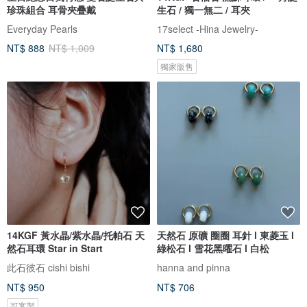
珍珠組合 耳骨夾疊戴
生石 / 獨一無二 / 耳夾
Everyday Pearls
17select -Hina Jewelry-
NT$ 888
NT$ 1,009
NT$ 1,680
獨家販售
14KGF 黃水晶/紫水晶/托帕石 天
天然石 原礦 圈圈 耳針 l 東菱玉 l
然石耳環 Star in Start
綠松石 l 雪花黑曜石 l 白松
此石彼石 cishi bishi
hanna and pinna
NT$ 950
NT$ 706
可客製