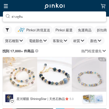
ต่างหูหิน
Pinkoi 跨境直送
Pinkoi 嚴選
免運商品
折扣商
寶石種類
電鍍顏色
客製化
材質
顏色
熱門程度優先
找到 17,000+ 件商品
推廣
星河耀眼 ShiningStar | 天然石飾品
5.0