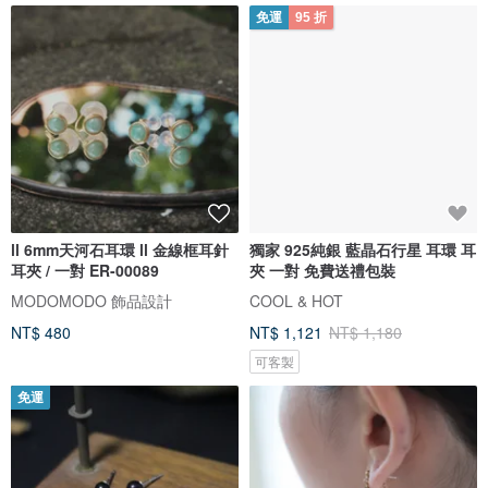
免運
95 折
ll 6mm天河石耳環 ll 金線框耳針
獨家 925純銀 藍晶石行星 耳環 耳
耳夾 / 一對 ER-00089
夾 一對 免費送禮包裝
MODOMODO 飾品設計
COOL & HOT
NT$ 480
NT$ 1,121
NT$ 1,180
可客製
免運