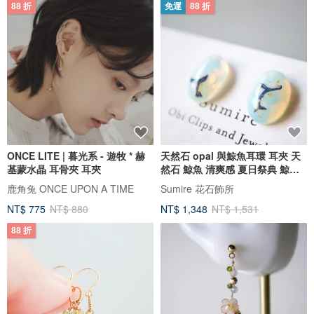
88 折
免運
88 折
ONCE LITE | 暮光系 - 遊牧 * 赫
天然石 opal 與鯨魚耳環 耳夾 天
基蒙水晶 耳骨夾 耳夾
然石 鯨魚 清爽感 夏日祭典 鯨魚
鯨 涼感
鹿角兔 ONCE UPON A TIME
Sumire 花石飾所
NT$ 775
NT$ 880
NT$ 1,348
NT$ 1,531
88 折