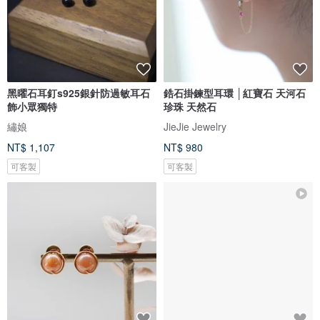
黑曜石耳釘s925銀針防過敏耳石
鋯石掛鍊型耳環 │紅寶石 天河石
飾小眾獨特
珍珠 天然石
繡娘
JieJie Jewelry
NT$ 1,107
NT$ 980
可客製
可客製