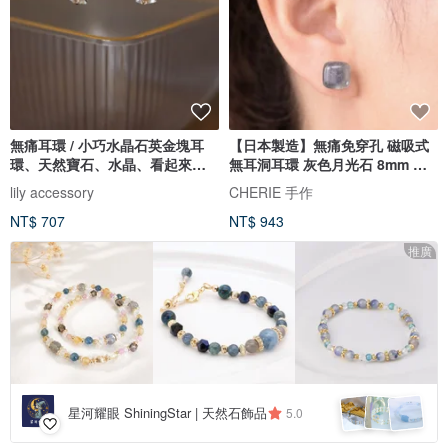
無痛耳環 / 小巧水晶石英金塊耳
【日本製造】無痛免穿孔 磁吸式
環、天然寶石、水晶、看起來像
無耳洞耳環 灰色月光石 8mm 方
耳
形 軟骨亦適用 天然石耳飾
lily accessory
CHERIE 手作
NT$ 707
NT$ 943
推廣
星河耀眼 ShiningStar | 天然石飾品
5.0