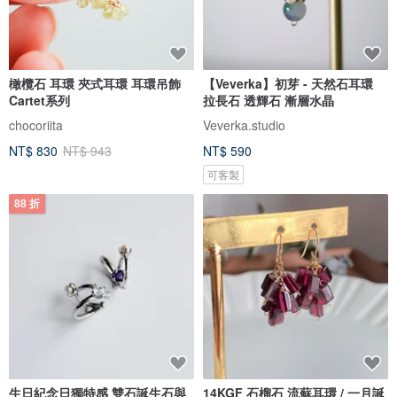
橄欖石 耳環 夾式耳環 耳環吊飾
【Veverka】初芽 - 天然石耳環
Cartet系列
拉長石 透輝石 漸層水晶
chocoriita
Veverka.studio
NT$ 830
NT$ 943
NT$ 590
可客製
88 折
生日紀念日獨特感 雙石誕生石與
14KGF 石榴石 流蘇耳環 / 一月誕