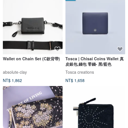
Wallet on Chain Set (C款背帶)
Tosca | Chisai Coins Wallet 真
皮銀包,錢包 零錢- 黑/藍色
absolute-clay
Tosca creations
NT$ 1,862
NT$ 1,658