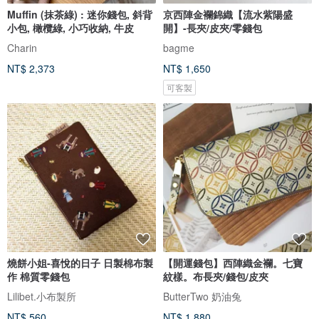
Muffin (抹茶綠) : 迷你錢包, 斜背
京西陣金襴錦織【流水紫陽盛
小包, 橄欖綠, 小巧收納, 牛皮
開】-長夾/皮夾/零錢包
Charin
bagme
NT$ 2,373
NT$ 1,650
可客製
燒餅小姐-喜悅的日子 日製棉布製
【開運錢包】西陣織金襴。七寶
作 棉質零錢包
紋樣。布長夾/錢包/皮夾
Lilibet.小布製所
ButterTwo 奶油兔
NT$ 560
NT$ 1,880