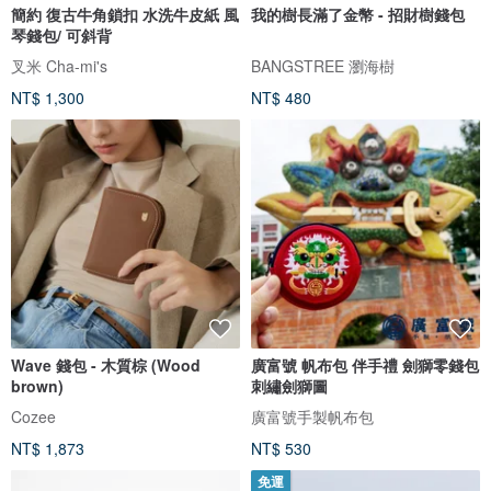
簡約 復古牛角鎖扣 水洗牛皮紙 風
我的樹長滿了金幣 - 招財樹錢包
琴錢包/ 可斜背
叉米 Cha-mi's
BANGSTREE 瀏海樹
NT$ 1,300
NT$ 480
Wave 錢包 - 木質棕 (Wood
廣富號 帆布包 伴手禮 劍獅零錢包
brown)
刺繡劍獅圖
Cozee
廣富號手製帆布包
NT$ 1,873
NT$ 530
免運