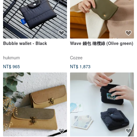
Bubble wallet - Black
Wave 錢包 橄欖綠 (Olive green)
hukmum
Cozee
NT$ 965
NT$ 1,873