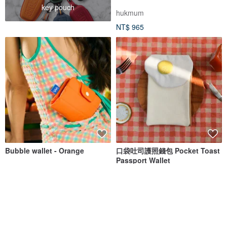
key pouch
hukmum
NT$ 965
Bubble wallet - Orange
口袋吐司護照錢包 Pocket Toast
Passport Wallet
hukmum
一加一手感生活
NT$ 965
NT$ 1,100