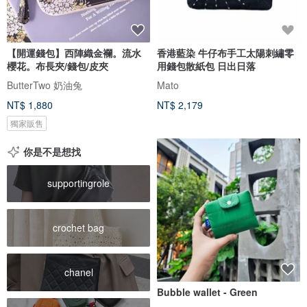
【開運錢包】西陣織金襴。流水
香港藍染 牛仔布手工太陽刺繡零
櫻花。布長夾/錢包/皮夾
用錢包散紙包 日出日落
ButterTwo 奶油兔
Mato
NT$ 1,880
NT$ 2,179
獨家販售
你是不是想找
supportingrole
crochet bag
chanel
Bubble wallet - Green