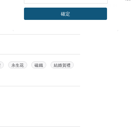
US$ 35.64
確定
禮
永生花
磁鐵
結婚賀禮