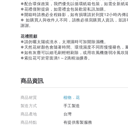
❄配合環保政策，我們優先以循環紙箱包裝，如需全新紙
❄花禮僅附提袋，如需禮盒包裝歡迎私訊加購。
❄開箱時請務必全程錄影，如有損壞請於到貨12小時內傳
❄ 如購買人與收件人不同，請務必填寫購買人資訊，並請
謝謝。
花禮照顧
❄請勿曬太陽或澆水，太潮濕時可加開除濕機。
❄天然花材顏色會隨著時間、環境濕度不同而慢慢褪色，
❄如有灰塵可以細毛刷輕輕刷除，或用吹風機微弱冷風吹
❄索拉花可於背面滴1～2滴精油擴香。
商品資訊
商品材質
植物．花
製造方式
手工製造
商品產地
台灣
商品特點
有提供客製服務