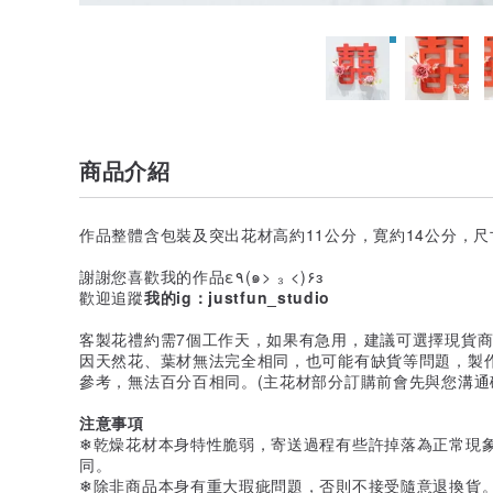
商品介紹
作品整體含包裝及突出花材高約11公分，寛約14公分，
謝謝您喜歡我的作品ε٩(๑> ₃ <)۶з
歡迎追蹤
我的ig：justfun_studio
客製花禮約需7個工作天，如果有急用，建議可選擇現貨
因天然花、葉材無法完全相同，也可能有缺貨等問題，製
參考，無法百分百相同。(主花材部分訂購前會先與您溝通
注意事項
❄乾燥花材本身特性脆弱，寄送過程有些許掉落為正常現
同。
❄除非商品本身有重大瑕疵問題，否則不接受隨意退換貨