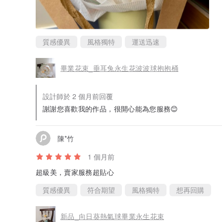
質感優異
風格獨特
運送迅速
畢業花束_垂耳兔永生花波波球抱抱桶
設計師於 2 個月前回覆
謝謝您喜歡我的作品，很開心能為您服務😊
陳*竹
1 個月前
超級美，賣家服務超貼心
質感優異
符合期望
風格獨特
想再回購
新品_向日葵熱氣球畢業永生花束