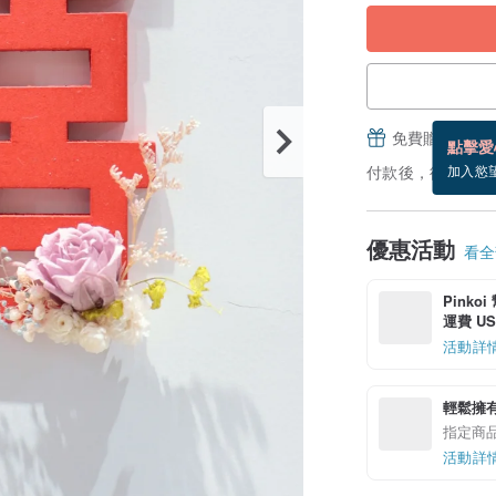
免費贈送電子
點擊愛
付款後，從備貨到
加入慾
優惠活動
看全部
Pinko
運費 US$
活動詳
輕鬆擁
指定商
活動詳