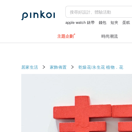
apple watch 錶帶
錢包
短夾
蛋糕
主題企劃
時尚潮流
居家生活
家飾佈置
乾燥花/永生花
植物．花