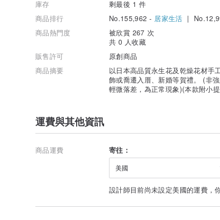
庫存
剩最後 1 件
商品排行
No.155,962 -
居家生活
| No.12,9
商品熱門度
被欣賞 267 次
共 0 人收藏
販售許可
原創商品
商品摘要
以日本高品質永生花及乾燥花材手
飾或喬遷入厝、新婚等賀禮。 (非
輕微落差，為正常現象)(本款附小提
運費與其他資訊
商品運費
寄往：
美國
設計師目前尚未設定美國的運費，