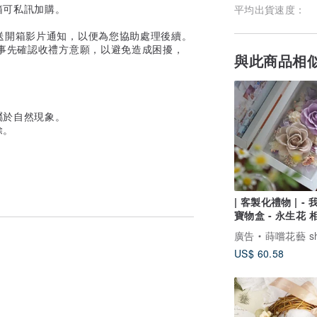
箱可私訊加購。
平均出貨速度：
送開箱影片通知，以便為您協助處理後續。
事先確認收禮方意願，以避免造成困擾，
與此商品相
屬於自然現象。
除。
| 客製化禮物 | -
寶物盒 - 永生花 
日禮物 紀念禮
廣告
蒔嚐花藝 shibashibaf
US$ 60.58