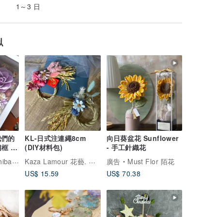
1～3 日
似
 我們的
KL-日式注連繩8cm
向日葵盆花 Sunflower
相框 生
(DIY材料包)
- 手工針織花
Kaza Lamour 花藝. 研究室
lorist
廣告
Must Flor 陌花
US$ 15.59
US$ 70.38