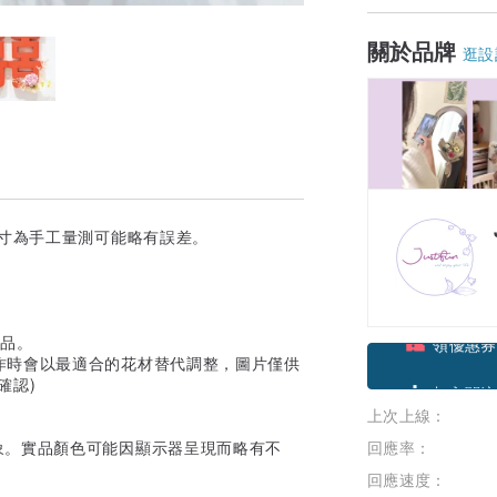
關於品牌
逛設
尺寸為手工量測可能略有誤差。
商品。
作時會以最適合的花材替代調整，圖片僅供
領優惠券
確認)
上次上線：
加入關注
象。實品顏色可能因顯示器呈現而略有不
回應率：
回應速度：
。