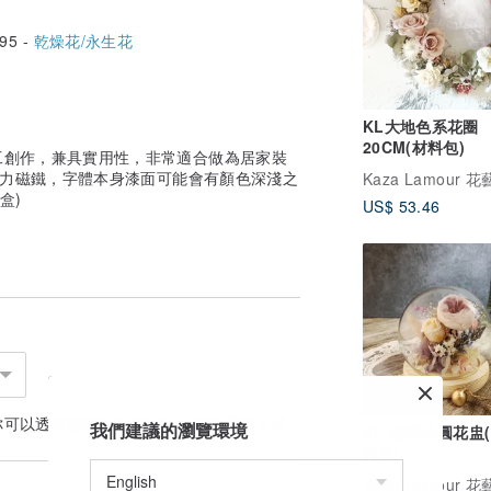
95 -
乾燥花/永生花
KL大地色系花圈
20CM(材料包)
工創作，兼具實用性，非常適合做為居家裝
強力磁鐵，字體本身漆面可能會有顏色深淺之
盒)
US$ 53.46
你可以透過
聯絡設計師
討論合適的運送方式
我們建議的瀏覽環境
KL-玻璃小圓花盅(
料包)