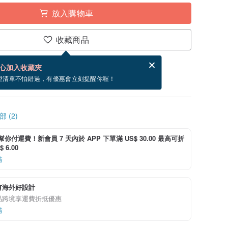
放入購物車
收藏商品
賀卡，結帳完成後填寫
電子賀卡是什麼？
心加入收藏夾
寄出商品為 1 個工作天。（不包含假日）
望清單不怕錯過，有優惠會立刻提醒你喔！
 (2)
i 幫你付運費！新會員 7 天內於 APP 下單滿 US$ 30.00 最高可折
 6.00
情
有海外好設計
品跨境享運費折抵優惠
情