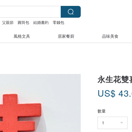
父親節
圓筒包
結婚書約
零錢包
風格文具
居家餐廚
品味美食
永生花雙
US$
43
數量