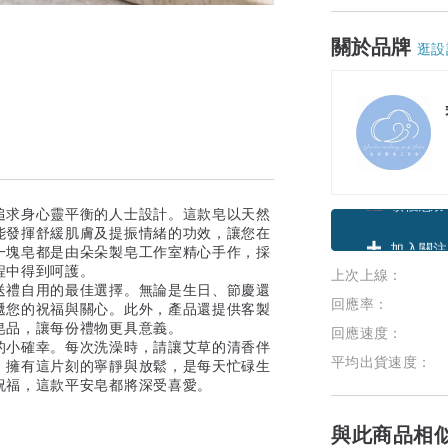
關於品牌
逛設
追求身心靈平衡的人士設計。這款皂以天然
領優惠券
能發揮舒緩肌膚及提振情緒的功效，讓您在
一塊皂都是由朵朵製皂工作室精心手作，採
程中得到呵護。
上次上線：
加入關注
送禮自用的最佳選擇。無論是生日、節慶還
回應率：
遞您的祝福與關心。此外，產品還提供客製
皂品，讓每份禮物更具意義。
回應速度：
的小確幸。每次洗澡時，請讓艾草的清香伴
平均出貨速度：
。擁有這片刻的寧靜與放鬆，是每天忙碌生
祝福，這款平安皂都將深受喜愛。
與此商品相