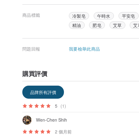
商品標籤
冷製皂
午時水
平安皂
精油
肥皂
艾草
艾
問題回報
我要檢舉此商品
購買評價
品牌所有評價
5
(1)
Wen-Chen Shih
2 個月前