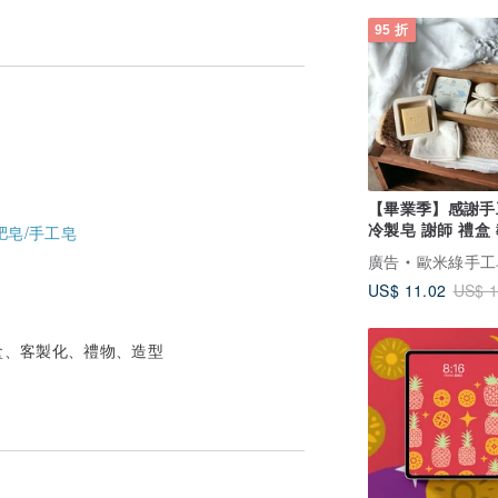
95 折
【畢業季】感謝手
冷製皂 謝師 禮盒
肥皂/手工皂
禮物 客製
廣告
歐米綠手工
US$ 11.02
US$ 1
盒、客製化、禮物、造型