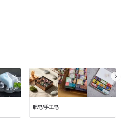
肥皂/手工皂
護手霜