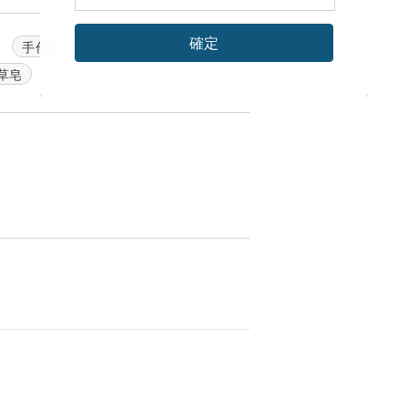
確定
手作
手工皂
沐浴
草皂