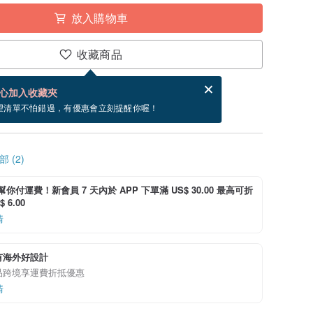
放入購物車
收藏商品
賀卡，結帳完成後填寫
電子賀卡是什麼？
心加入收藏夾
寄出商品為 5 個工作天。（不包含假日）
望清單不怕錯過，有優惠會立刻提醒你喔！
 (2)
i 幫你付運費！新會員 7 天內於 APP 下單滿 US$ 30.00 最高可折
 6.00
情
有海外好設計
品跨境享運費折抵優惠
情