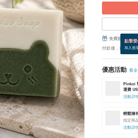
免費贈送電子
點擊愛
付款後，從備貨到
加入慾
優惠活動
看全部
Pinko
運費 US$
活動詳
輕鬆擁
指定商
活動詳