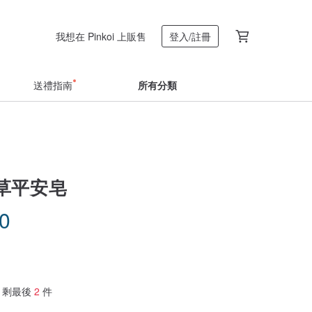
我想在 Pinkoi 上販售
登入/註冊
送禮指南
所有分類
草平安皂
80
剩最後
2
件