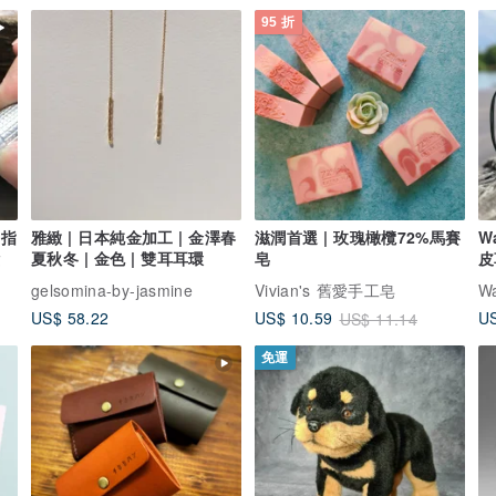
95 折
戒指
雅緻 | 日本純金加工 | 金澤春
滋潤首選 | 玫瑰橄欖72%馬賽
W
鑽
夏秋冬 | 金色 | 雙耳耳環
皂
皮
gelsomina-by-jasmine
Vivian's 舊愛手工皂
Wa
US$ 58.22
US
US$ 10.59
US$ 11.14
免運