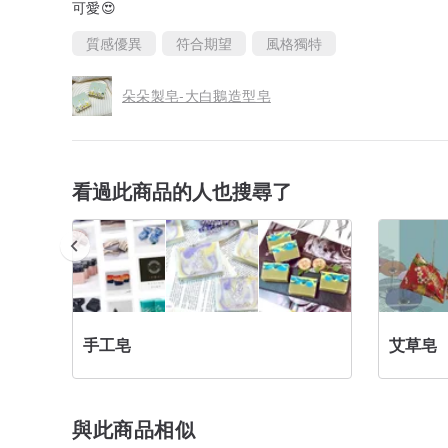
可愛😍
質感優異
符合期望
風格獨特
朵朵製皂-大白鵝造型皂
看過此商品的人也搜尋了
手工皂
艾草皂
與此商品相似