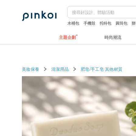
水桶包
手機殼
托特包
圓筒包
辦
fairy and you
主題企劃
時尚潮流
美妝保養
清潔用品
肥皂/手工皂
其他材質