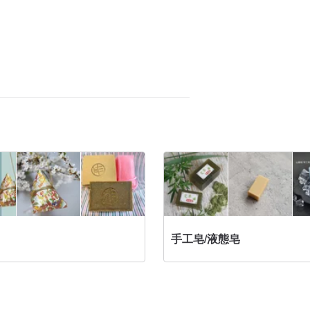
手工皂/液態皂