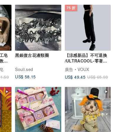
75 折
工皂
黑銀復古花邊頸圈
【涼感新品】不可退換
 教師
/ULTRACOOL-零著感
冰絲拼接束口褲
皂
Souli.sed
廣告
VOUX
US$ 58.15
US$ 49.45
1.59
US$ 65.93