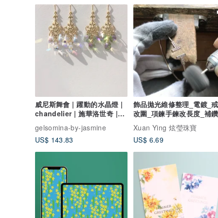
威尼斯舞會 | 躍動的水晶燈 |
飾品拋光維修整理_電鍍_
chandelier | 施華洛世奇 |
改圍_項鍊手鍊改長度_補
14kgf 耳環一對
gelsomina-by-jasmine
Xuan Ying 炫瑩珠寶
US$ 143.83
US$ 6.69