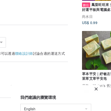
鳳梨旺旺來 
數位
好運平板與電腦桌
子檔
尚水日
US$ 0.99
你可以透過
聯絡設計師
討論合適的運送方式
草本平安 | 紓敏
茉草艾草平安皂
廣告
Vivian's 舊
US$ 12.03
我們建議的瀏覽環境