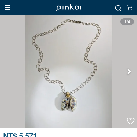
1/4
NT$ 5,571