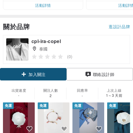
活動詳情
活動詳
關於品牌
逛設計品牌
cpl-ira-copel
泰國
(0)
領優惠券
聯絡設計師
加入關注
出貨速度
關注人數
回應率
上次上線
-
1～3 天前
2
-
免運
免運
免運
免運