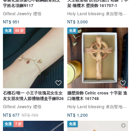
字姓名項鍊N117
架 橄欖木 壁掛飾 161707-1
Holy Land blessing 來自聖地的祝福
Giftest Jewelry 禮悟
NT$ 951
NT$ 3,000
免運
88 折
免運
石榴石/唯一 小王子玫瑰花女生女
牆壁掛飾 Celtic cross 十字架 進
友女朋友情人節禮物禮盒手鍊B26
口橄欖木 161748
Holy Land blessing 來自聖地的祝福
Giftest Jewelry 禮悟
NT$ 677
NT$ 769
NT$ 1,200
免運
7 折
免運