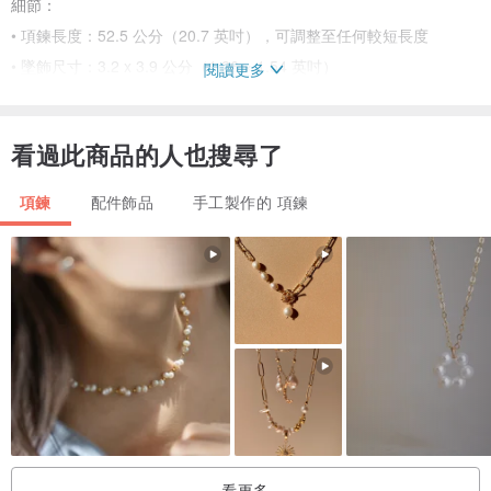
細節：
• 項鍊長度：52.5 公分（20.7 英吋），可調整至任何較短長度
• 墜飾尺寸：3.2 x 3.9 公分（1.26 × 1.54 英吋）
閱讀更多
• 重量：14 克（0.49 盎司）
• 材質：手工塑形瓷器，含金色細節，實心銀鍊
看過此商品的人也搜尋了
• 手工製作
項鍊
配件飾品
手工製作的 項鍊
贈禮推薦
一份既堅定又貼心的選擇，適合生日、週年紀念或各種重要時刻。手
工製作、值得收藏，且絕不落俗套——這是一件讓人一戴上便感受到
個人連結的飾品。
看更多