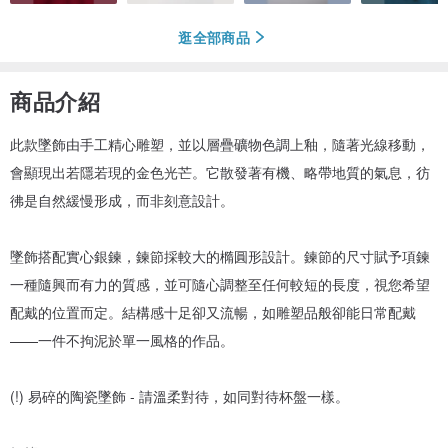
逛全部商品
商品介紹
此款墜飾由手工精心雕塑，並以層疊礦物色調上釉，隨著光線移動，
會顯現出若隱若現的金色光芒。它散發著有機、略帶地質的氣息，彷
彿是自然緩慢形成，而非刻意設計。
墜飾搭配實心銀鍊，鍊節採較大的橢圓形設計。鍊節的尺寸賦予項鍊
一種隨興而有力的質感，並可隨心調整至任何較短的長度，視您希望
配戴的位置而定。結構感十足卻又流暢，如雕塑品般卻能日常配戴
——一件不拘泥於單一風格的作品。
(!) 易碎的陶瓷墜飾 - 請溫柔對待，如同對待杯盤一樣。