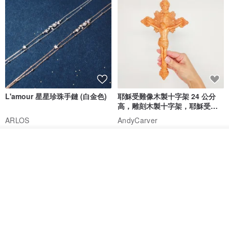
L'amour 星星珍珠手鏈 (白金色)
耶穌受難像木製十字架 24 公分
高，雕刻木製十字架，耶穌受難
像天主教十字架
ARLOS
AndyCarver
NT$ 4,641
NT$ 6,630
NT$ 1,560
放入購物車
免運
7 折
加入收藏
了解品牌