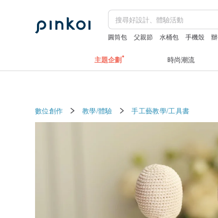
圓筒包
父親節
水桶包
手機殼
辦
主題企劃
時尚潮流
數位創作
教學/體驗
手工藝教學/工具書