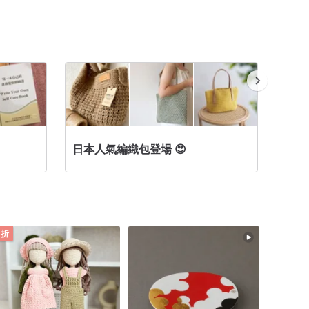
日本人氣編織包登場 😍
主角級針
 折