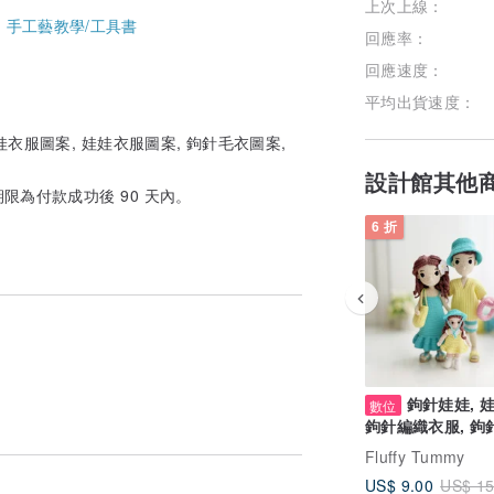
上次上線：
-
手工藝教學/工具書
回應率：
回應速度：
平均出貨速度：
娃衣服圖案, 娃娃衣服圖案, 鉤針毛衣圖案,
設計館其他
期限為付款成功後 90 天內。
6 折
鉤針娃娃, 
數位
鉤針編織衣服, 鉤
娃娃圖案
Fluffy Tummy
US$ 9.00
US$ 15