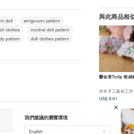
與此商品相
mi doll
amigurumi pattern
oll clothes
crochet doll pattern
ody pattern
doll clothes pattern
鬱金香Tulip 軟
US$ 8.91
我們建議的瀏覽環境