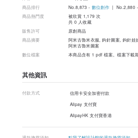
商品排行
No.8,873 -
數位創作
| No.2,880 
商品熱門度
被欣賞 1,179 次
共 0 人收藏
販售許可
原創商品
商品摘要
阿米古魯米衣服, 鉤針圖案, 鉤針娃
阿米古魯米圖案
數位檔案
本商品含有 1 pdf 檔案。檔案下載
其他資訊
付款方式
信用卡安全加密付款
Alipay 支付寶
AlipayHK 支付寶香港
退款換貨須知
點我了解設計館的退款換貨須知