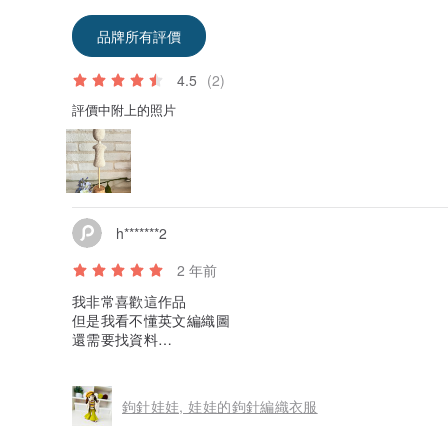
品牌所有評價
4.5
(2)
評價中附上的照片
h*******2
2 年前
我非常喜歡這作品
但是我看不懂英文編織圖
還需要找資料
很可惜
無法馬上編織
鉤針娃娃, 娃娃的鉤針編織衣服