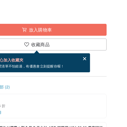
放入購物車
收藏商品
賀卡，結帳完成後填寫
電子賀卡是什麼？
心加入收藏夾
檔案。
望清單不怕錯過，有優惠會立刻提醒你喔！
 (2)
 折
情