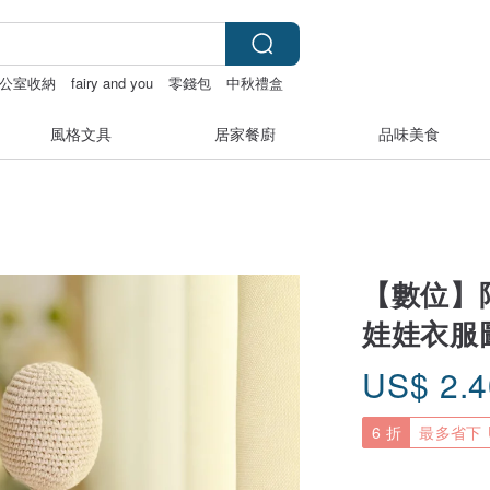
公室收納
fairy and you
零錢包
中秋禮盒
風格文具
居家餐廚
品味美食
【數位】阿
娃娃衣服圖
US$
2.
6 折
最多省下 U