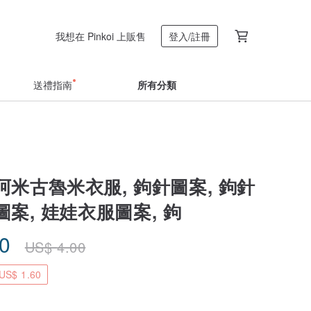
我想在 Pinkoi 上販售
登入/註冊
送禮指南
所有分類
米古魯米衣服, 鉤針圖案, 鉤針
案, 娃娃衣服圖案, 鉤
40
US$
4.00
S$ 1.60