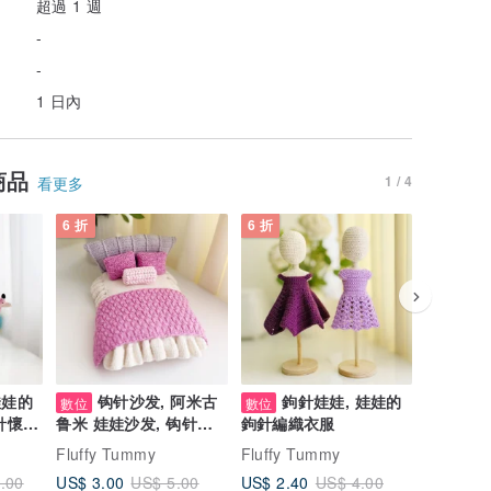
超過 1 週
-
-
1 日內
商品
1 / 4
看更多
6 折
6 折
6 折
娃娃的
钩针沙发, 阿米古
鉤針娃娃, 娃娃的
鉤
數位
數位
數位
針懷孕
鲁米 娃娃沙发, 钩针娃
鉤針編織衣服
針兔子, 
娃家具
鉤針兔子
Fluffy Tummy
Fluffy Tummy
Fluffy 
US$ 3.00
US$ 2.40
US$ 6.0
.00
US$ 5.00
US$ 4.00