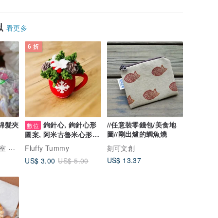
似
看更多
6 折
綿綿髮夾
鉤針心, 鉤針心形
//任意裝零錢包/美食地
數位
圖//剛出爐的鯛魚燒
圖案, 阿米古魯米心形圖
案, 阿米古魯米心
米米手工藝術工作室 Mira handicrafts & Art studios
Fluffy Tummy
刻可文創
US$ 13.37
US$ 3.00
US$ 5.00