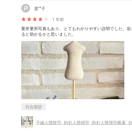
渡**子
1 年前
要所要所写真もあり、とてもわかりやすい説明でした。欲
ると助かるかと思いました。
符合期望
手編人體模型, 鉤針人體模型, 鉤針人體模型圖案, 