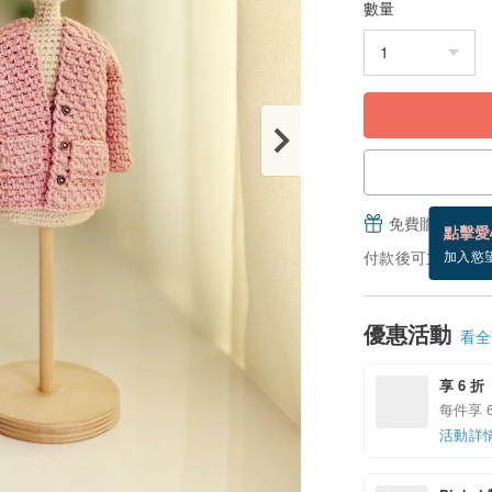
數量
免費贈送電子
點擊愛
付款後可立即下載
加入慾
優惠活動
看全部
享 6 折
每件享 6
活動詳