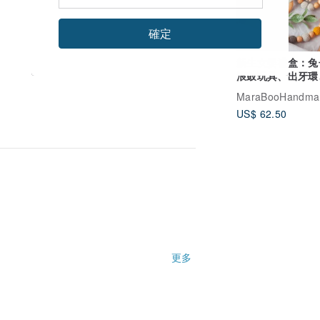
確定
新生女嬰禮盒：兔
浪鼓玩具、出牙環
嘴夾
MaraBooHandma
US$ 62.50
更多