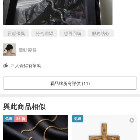
質感優異
符合期望
想再回購
服務貼心
流動髮簪
2 人覺得有幫助
看品牌所有評價 (11)
與此商品相似
免運
88 折
免運