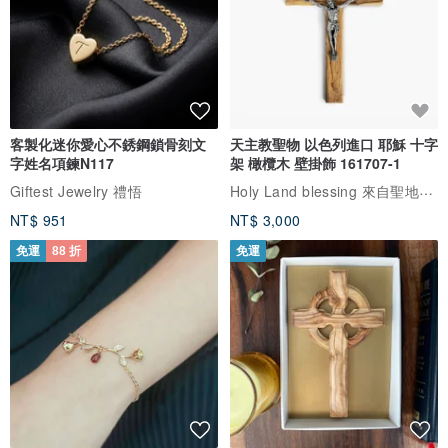
客製化迷你愛心不銹鋼鎖骨刻文
天主教聖物 以色列進口 耶穌 十字
字姓名項鍊N117
架 橄欖木 壁掛飾 161707-1
Holy Land blessing 來自聖地的祝福
Giftest Jewelry 禮悟
NT$ 951
NT$ 3,000
免運
88 折
免運