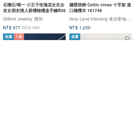
石榴石/唯一 小王子玫瑰花女生女
牆壁掛飾 Celtic cross 十字架 進
友女朋友情人節禮物禮盒手鍊B26
口橄欖木 161748
Holy Land blessing 來自聖地的祝福
Giftest Jewelry 禮悟
NT$ 677
NT$ 769
NT$ 1,200
免運
7 折
免運
看其他商品
了解品牌
L'amour 星星珍珠手鏈 (白金色)
耶穌受難像木製十字架 24 公分
高，雕刻木製十字架，耶穌受難
像天主教十字架
ARLOS
AndyCarver
NT$ 4,641
NT$ 6,630
NT$ 1,560
免運
7 折