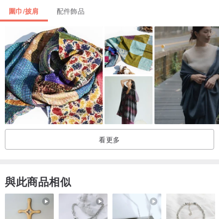
圍巾/披肩
配件飾品
/由於商品經長途運輸可能出現輕微摺痕等現象，收貨後可放置通風一
下再上身
/禮貌諮詢 理智購物 買賣自由
拍下商品即默認上述 為了您的權益 請在購買前仔細閱讀
如在穿著中有任何疑問 歡迎諮詢設計師
看更多
與此商品相似