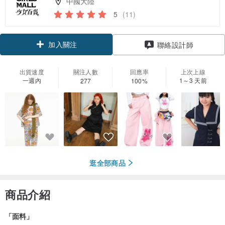
中國大陸
5
(11)
加入關注
聯絡設計師
出貨速度
關注人數
回應率
上次上線
一週內
1～3 天前
277
100%
逛全部商品
商品介紹
「面料」