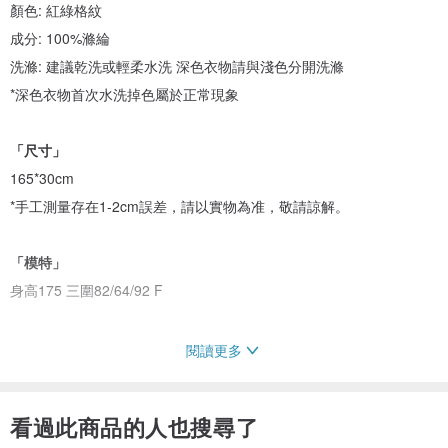
顏色: 紅綠格紋
成分: 100%滌綸
洗滌: 建議乾洗或輕柔水洗 深色衣物請與淺色分開洗滌
*深色衣物首次水洗掉色屬於正常現象
「尺寸」
165*30cm
*手工測量存在1-2cm誤差，請以實物為准，敬請諒解。
「模特」
身高175 三圍82/64/92 F
閱讀更多
/收到商品後若發現質量問題 (線頭 色差除外)
請於簽收起72小時內聯系設計師為您解決
看過此商品的人也搜尋了
感謝您的包容與理解