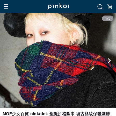
1/5
MOF少女百貨 oinkoink 聖誕拼格圍巾 復古格紋保暖圍脖