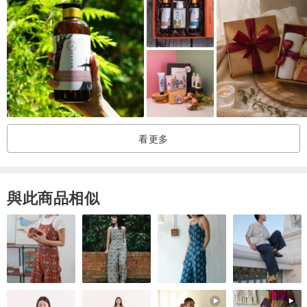
後-廣藿香、雪松、安息香
【Dr. Aviation塵酒夜行】
功效：
增強髮絲正電荷，以同性相斥的原理，讓髮絲整齊排列不糾纏，額外
添加優格酵素，提生受損髮修護效果
看更多
香調：
前-杜松子
中-胡椒、天竺葵
與此商品相似
後-勞丹脂、冷杉、木香
【如何挑選洗髮精】
頭皮>髮質>香氣
首先考慮頭皮：