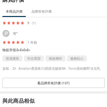
有效亮白肌膚，幫助肌膚修護、柔嫩平紋
-調酒香氣-
本商品評價
品牌所有評價
獨家調香技術展現完整前中後調，融入有如調酒般的香味元素與層次
感，在沐浴時光中享受前所未有的放鬆體驗，而後持香3~4小時，不
5
(1)
論是日常出遊或是夜深人靜時的獨處，一秒就能陷入酒香的懷抱。
可*
1 年前
【Mr. Tonic】
前-檸檬、佛手柑
物超所值👍👍👍👍
中-杜松子、薰衣草、香根草
質感優異
符合期望
風格獨特
服務貼心
後-琥珀、雪松、廣藿香
規格：
Dr. Aviation塵酒夜行調酒洗髮精Mr. Tonic酒粕曠野沐浴乳
【Miss Gin】
前-葡萄柚
看品牌所有評價 (137)
中-英國梨、小蒼蘭、牡丹
後-白松香、白麝香、廣藿香
與此商品相似