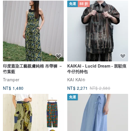
【Dear Godfather】
免運
88 折
前-薰衣草、佛手柑
中-絲柏、花梨木、雪松
後-琥珀、檀木、白麝香
【Diva Sangria】
前-紅醋栗、葡萄柚
中-丁香、玫瑰、橙花
印度蓋染工藝親膚純棉 吊帶褲 －
KAIKAI - Lucid Dream - 斑駁痕
後-橡木、香根草、龍涎香
竹葉藍
牛仔托特包
Tramper
KAI KAI®
"每個盒裝內都有附按壓頭"
NT$ 1,480
NT$ 2,271
NT$ 2,580
"不含酒精成分，敏感肌可用"
免運
"七天內不滿意可全額退款"
"皆附精美彩盒到貨直送，不另附提袋"