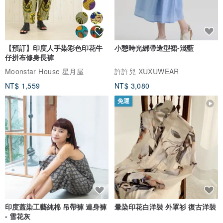
【預訂】印度人手染彩色印花牛
小憩時光綁帶造型裙-淺藍
仔拼布修身長褲
Moonstar House 星月屋
許許兒 XUXUWEAR
NT$ 1,559
NT$ 3,080
免運
印度蓋染工藝純棉 吊帶褲 連身褲
暈染印花白洋裝 外罩衫 復古洋裝
- 雪花灰