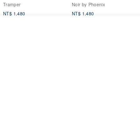
Tramper
Noir by Phoenix
NT$ 1,480
NT$ 1,480
看其他商品
了解品牌
印度蓋染工藝純棉 長褲 －晚霞紅
【波麗印花】皇家鹿苑 澎澎熱氣
球 前短後長 鬆緊帶 長裙
Tramper
Mr. Greenwood
NT$ 1,080
NT$ 2,620