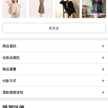
油性頭皮、落髮問題-鳴海之途
乾性頭皮、髮質受損-塵酒夜行
若為中性頭皮/髮質：
看更多
喜歡蓬鬆-鳴海之途
希望柔順-塵酒夜行
商品資訊
我只在乎香味：
陽光、日行動物-鳴海之途
化妝品資訊
高貴、夜間限定-塵酒夜行
商品運費
調酒沐浴乳
付款方式
【商品特色】
-吟釀萃取-
退款換貨須知
採用釀造日本清酒時所產生的酵母，國內外頂級保養品之常見成分，
其中富含礦物質、維生素、胺基酸等各種營養成分，經研究證實，可
購買評價