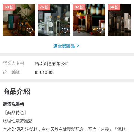
68 折
76 折
82 折
64 折
逛全部商品
營業人名稱
梧玖創意有限公司
統一編號
83010308
商品介紹
調酒洗髮精
【商品特色】
物理性電荷護髮
本次Dr.系列洗髮精，主打天然有效護髮配方，不含「矽靈」「酒精」