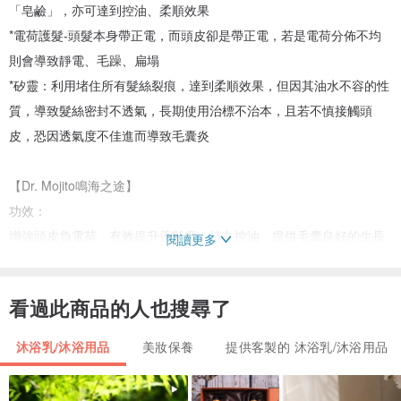
「皂鹼」，亦可達到控油、柔順效果
*電荷護髮-頭髮本身帶正電，而頭皮卻是帶正電，若是電荷分佈不均
則會導致靜電、毛躁、扁塌
*矽靈：利用堵住所有髮絲裂痕，達到柔順效果，但因其油水不容的性
質，導致髮絲密封不透氣，長期使用治標不治本，且若不慎接觸頭
皮，恐因透氣度不佳進而導致毛囊炎
【Dr. Mojito鳴海之途】
功效：
增強頭皮負電荷，有效提升蓬鬆度、持久控油，提供毛囊良好的生長
閱讀更多
環境，捨棄酒精、皂鹼等傳統控油成分，以防過度清潔導致「報復性
出油」
看過此商品的人也搜尋了
香調：
沐浴乳/沐浴用品
美妝保養
提供客製的 沐浴乳/沐浴用品
前-佛手柑
中-萊姆、胡椒