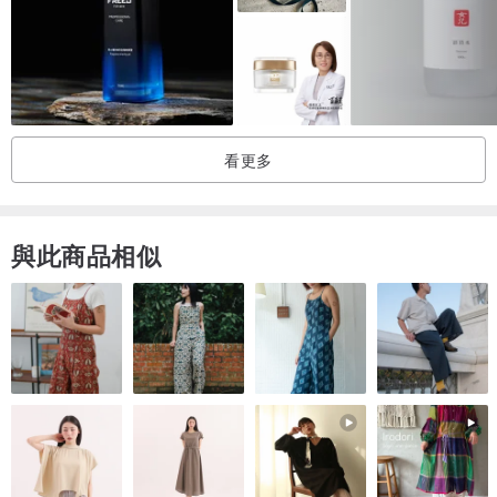
產品內容物與規格說明
品牌：AnnChen陳怡安手工皂
商品名稱：潔淨卸妝油
主要成分：葡萄籽油、橄欖油、天竺葵精油、橘子精油、乳化劑。
重量：200ml
看更多
保存期限：18個月
產地：台灣
保存方法：放置於陰涼處，避免曝曬，以免商品變質；請將產品放置
與此商品相似
安全處所，避免孩童誤食。
◆注意事項：
1. 每一顆手工皂會因花草植物生長因素，自然成色會有差異，不影響
使用及品質，請以收到的實際商品為主。
2. 使用時請避開眼睛部位，若不小心接觸到，請用毛巾沾水按壓或清
水輕輕沖洗。
3. 使用後若有不適請即刻停止使用，並請教醫生。