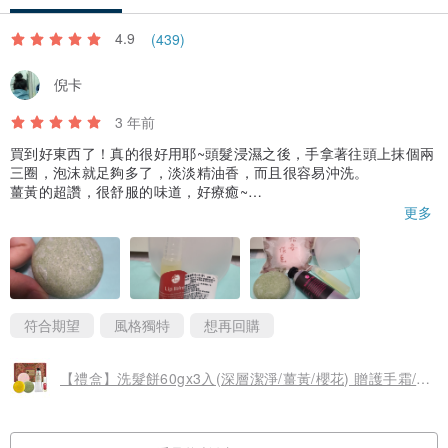
4.9
(439)
倪卡
3 年前
買到好東西了！真的很好用耶~頭髮浸濕之後，手拿著往頭上抹個兩
三圈，泡沫就足夠多了，淡淡精油香，而且很容易沖洗。
薑黃的超讚，很舒服的味道，好療癒~
深層潔淨建議一個禮拜深層一下就好了，不然頭皮會有屑屑。
更多
護唇油，是滾輪耶，甜甜果香，很自然也不會太油。
符合期望
風格獨特
想再回購
【禮盒】洗髮餅60gx3入(深層潔淨/薑黃/櫻花) 贈護手霜/護唇油