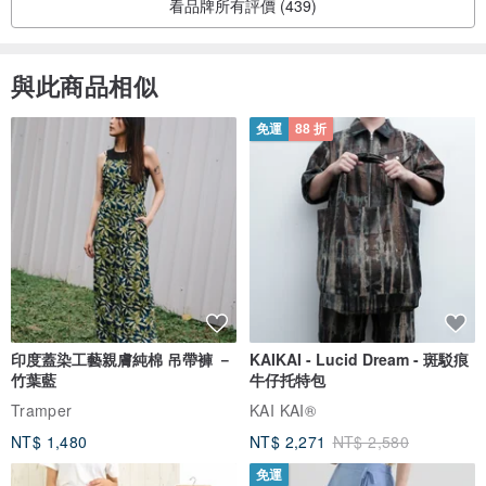
看品牌所有評價 (439)
與此商品相似
免運
88 折
印度蓋染工藝親膚純棉 吊帶褲 －
KAIKAI - Lucid Dream - 斑駁痕
竹葉藍
牛仔托特包
Tramper
KAI KAI®
NT$ 1,480
NT$ 2,271
NT$ 2,580
免運