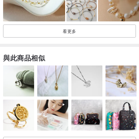
堇青石之間的拉長石
*此尺寸最適合手腕週長約 15 公分的人。
看更多
如果您擔心，請測量手腕最細處的周長並告知我們。
（測量方法：纏上玻璃紙膠帶，在膠帶上做記號，用尺等測量長度）
如果您聯絡我們，我們可以為您量身定制。
與此商品相似
*佩戴感覺存在個體差異。請參閱以上內容供您參考。
*本產品沒有調節器。
*天然石材在垂直和水平方向上都有裂縫和夾雜物。請檢查照片，因為
它是特寫鏡頭。
■關於堇青石
石言初戀目標成就指南針判斷三月生日石
它呈現出各種深淺的藍色，如紫藍色、藍色和棕藍色，但它是一種罕
見的具有多色性的礦物，當方向改變時，其軸色會變成紫色。因此，