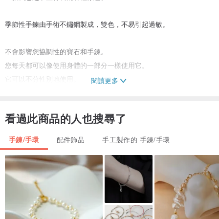
季節性手鍊由手術不鏽鋼製成，雙色，不易引起過敏。
不會影響您協調性的寶石和手鍊。
您每天都可以像使用身體的一部分一樣使用它。
它可以不分性別地使用。
閱讀更多
[過敏對策材料]
看過此商品的人也搜尋了
手術不鏽鋼是一種經過精心加工的金屬，不會對人體產生影響，因此
用於手術和人工關節。
手鍊/手環
配件飾品
手工製作的 手鍊/手環
由於其耐變色、耐刮擦，近年來常用於珠寶首飾中。
■規格/尺寸
手鍊長度約 18 公分 由 316L 手術不鏽鋼製成
鏈條寬度約 4mm石寬度約 5-7mm
石內絲 尼龍包膠絲