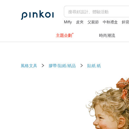
Miffy
皮夾
父親節
中秋禮盒
斜
主題企劃
時尚潮流
風格文具
膠帶/貼紙/紙品
貼紙
紙