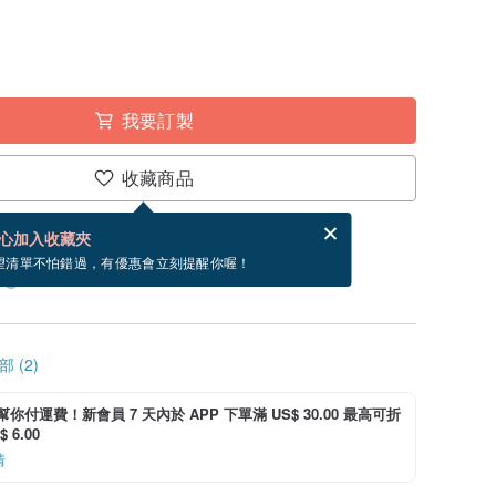
我要訂製
收藏商品
賀卡，結帳完成後填寫
電子賀卡是什麼？
心加入收藏夾
製」。付款後需 31 個工作天製作。現在下單預估
望清單不怕錯過，有優惠會立刻提醒你喔！
 (2)
i 幫你付運費！新會員 7 天內於 APP 下單滿 US$ 30.00 最高可折
 6.00
情