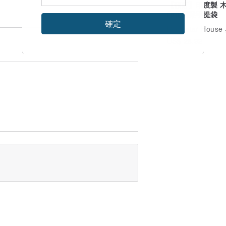
【預訂】印度製 
印花圖案手提袋
確定
US$ 28.92