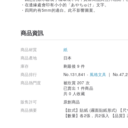
・在邊緣處會印有小小的「あやちゅけ」文字。
・四周約有5mm的邊白。此不影響圖案。
商品資訊
商品材質
紙
商品產地
日本
庫存
剩最後 9 件
商品排行
No.131,841 -
風格文具
| No.47,2
商品熱門度
被欣賞 207 次
已賣出 1 件商品
共 0 人收藏
販售許可
原創商品
商品摘要
【款式】貼紙 (霧面貼紙形式) 【尺寸
【數量】各2張，共2張入 【品質