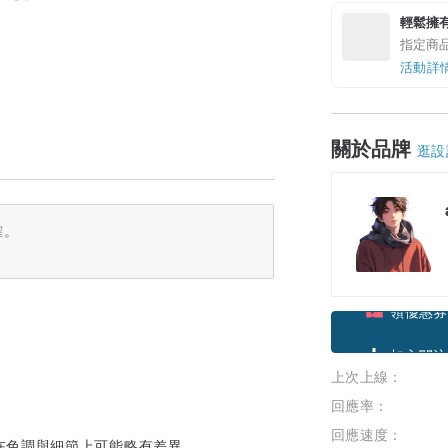
輕鬆擁
指定商
活動詳
關於品牌
逛設
確。
領優惠券
上次上線：
加入關注
回應率：
回應速度：
在色調與細節上可能略有差異。