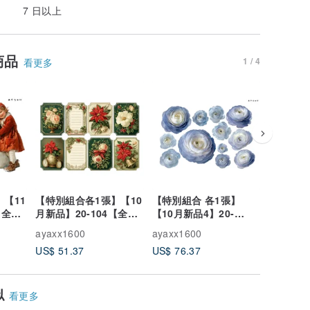
7 日以上
商品
1 / 4
看更多
【11
【特別組合各1張】【10
【特別組合 各1張】
【
New
【全
月新品】20-104【全
【10月新品4】20-
137-00
 聖誕
150種】 剪裁紙・拼貼
22【全223種】 裁切
約夏日男
ayaxx1600
ayaxx1600
ayaxx16
素材・聖誕節
紙・拼貼素材・毛茛屬
US$ 51.37
US$ 76.37
US$ 1.3
似
看更多