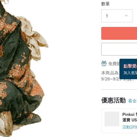
數量
免費贈送電子
點擊愛
本商品為「接單訂
加入慾
9/26~9/29 到貨。
優惠活動
看全部
Pinko
運費 US$
活動詳