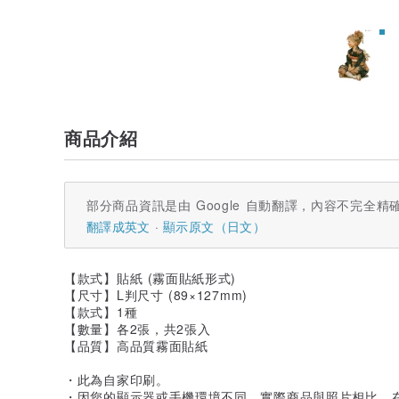
商品介紹
部分商品資訊是由 Google 自動翻譯，內容不完全精
翻譯成英文
顯示原文（日文）
【款式】貼紙 (霧面貼紙形式)
【尺寸】L判尺寸 (89×127mm)
【款式】1種
【數量】各2張，共2張入
【品質】高品質霧面貼紙
・此為自家印刷。
・因您的顯示器或手機環境不同，實際商品與照片相比，