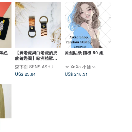
黑色-
【黃老虎與白老虎的虎
原創貼紙 隨機 50 組
紋鑰匙圈】歐洲植鞣牛
皮 / 全手工製作
森下樹 SENSIASHU
୨୧ XoXo 小舖 ୨୧
US$ 25.84
US$ 218.31