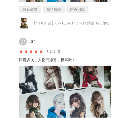
質感優異
風格獨特
想再回購
【11月新品】07-105-0147 人物貼紙 冬日女孩
G*J
3 個月前
回購多次，人物很漂亮，很喜歡！