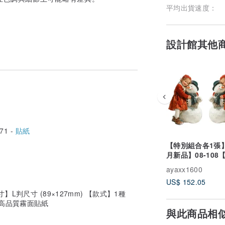
平均出貨速度：
設計館其他
71 -
貼紙
【特別組合各1張】
月新品】08-108
222款】人物貼紙
ayaxx1600
復古風
US$ 152.05
】L判尺寸 (89×127mm) 【款式】1種
】高品質霧面貼紙
與此商品相