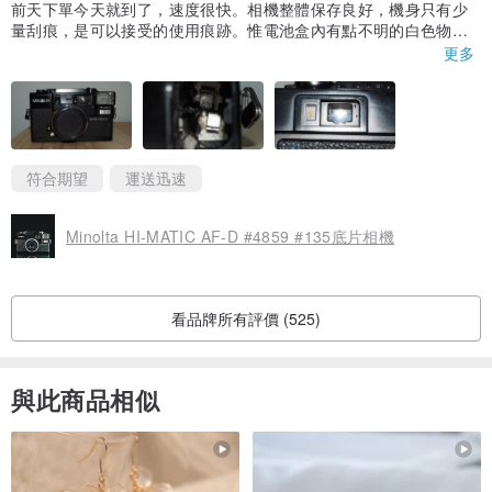
前天下單今天就到了，速度很快。相機整體保存良好，機身只有少
量刮痕，是可以接受的使用痕跡。惟電池盒內有點不明的白色物
體，觀景台也有裂痕(店舖的相片不太看到，店主也沒有描述)，不過
更多
以上問題也不是影響使用，電池盒內手做清潔便可解決。鏡頭沒有
裂痕，機身內沒有發霉或生鏽的情況。剛才試了整體功能正常，聲
音、提示燈及閃光燈運作正常，期待第一卷使用這部相機拍攝的照
片。店主在午夜接近一點也回覆訊息，真是敬業，而且態度也很
好，若將來有心儀的相機也會再次回購。
符合期望
運送迅速
Minolta HI-MATIC AF-D #4859 #135底片相機
看品牌所有評價 (525)
與此商品相似