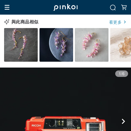
與此商品相似
看更多
1/6