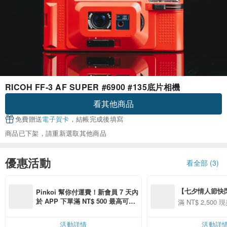
RICOH FF-3 AF SUPER #6900 #135底片相機
看其他商品
免費贈送
電子賀卡
，結帳完成後填寫
商品已下架，請重新選取其他商品
優惠活動
看全部 (3)
【七夕情人節快閃】8
Pinkoi 幫你付運費！新會員 7 天內
用 APP 購買任一
於 APP 下單滿 NT$ 500 最高可折
滿 NT$ 2,500 現
00 現折 NT$100
運費 NT$ 100
活動詳情
活動詳