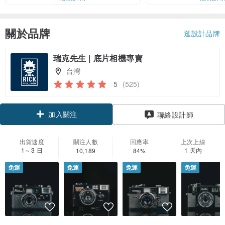
關於品牌
逛設計品牌
瑞克先生 | 底片相機專賣
台灣
5
(525)
加入關注
聯絡設計師
出貨速度
關注人數
回應率
上次上線
1～3 日
1 天內
10,189
84%
免運
免運
免運
免運