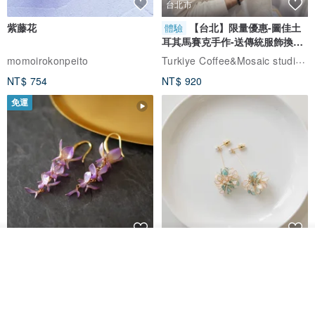
台北市
紫藤花
【台北】限量優惠-圖佳土
體驗
耳其馬賽克手作-送傳統服飾換裝
體驗
Turkiye Coffee&Mosaic studio土耳其咖啡與馬賽克燈工作坊
momoirokonpeito
NT$ 754
NT$ 920
免運
看其他商品
藤花 煌 耳環・耳夾
【繁花計畫】- 清冰
了解品牌
Dip art -nachugo-
紅花 hunghua
NT$ 2,125
NT$ 720