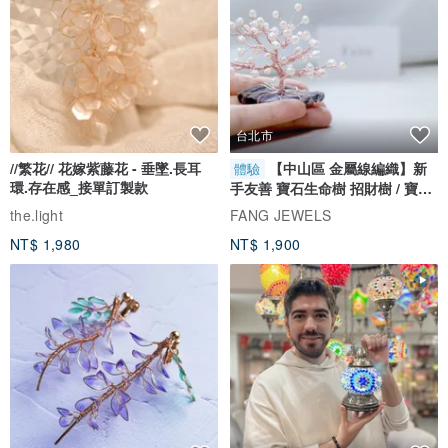
台北市
//繁花// 花嫁紫藤花 - 垂墜.長耳
【中山區 金屬線編織】新
體驗
環.存在感_接單訂製款
手友善 寶石生命樹 招財樹 / 寶石
自選
the.light
FANG JEWELS
NT$ 1,980
NT$ 1,900