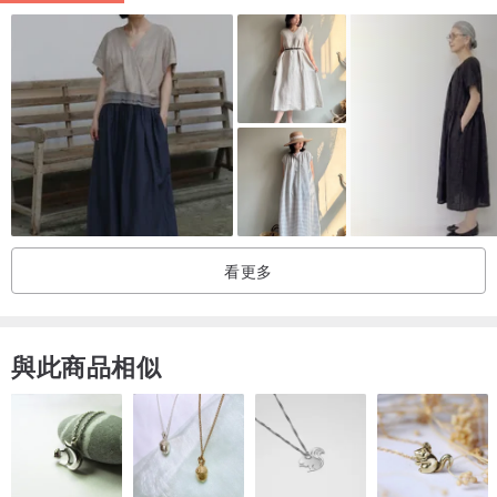
領圍及袖口有荷葉邊設計
model身高 168cm （供參考）
注意事項 /
＊下標前請詳閱設計館交易政策
＊請先理解古著之定義後，確認尺寸後再進行下單
＊本設計館部分國家尚未設置國際運費，如需購買請先私訊詢問
看更多
＊商品在不破壞古著風味的前提下已經整理過，請放心下標。
＊商品色彩因每部電腦螢幕多少會色差問題，無法接受些許色差或要
求全新商品，吹毛求疵者請勿下標。
與此商品相似