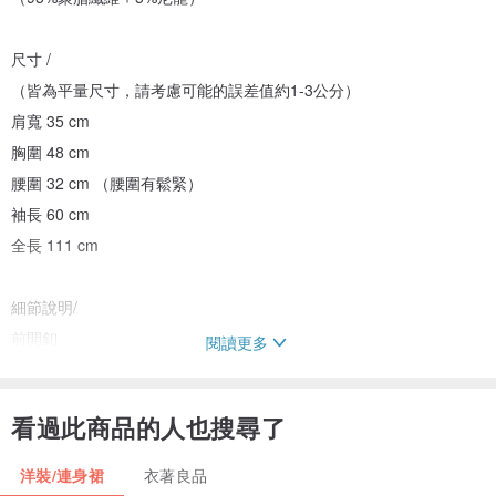
尺寸 /
（皆為平量尺寸，請考慮可能的誤差值約1-3公分）
肩寬 35 cm
胸圍 48 cm
腰圍 32 cm （腰圍有鬆緊）
袖長 60 cm
全長 111 cm
細節說明/
前開釦
閱讀更多
有內裡
布料部分細壓褶
看過此商品的人也搜尋了
布料有亮亮的橫紋
有點格紋的視覺效果
洋裝/連身裙
衣著良品
袖口有一顆釦子