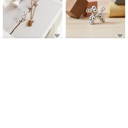
紅寶石可愛松鼠項鍊
氣球貴賓狗項鍊 不會漏氣款 職人
我要排隊
鏡面拋光 MIT台灣製造
了解品牌
PHOEBE JEWELRY
VIVIDIA Jewelry Design 薇媞亞
NT$ 750
NT$ 1,743
NT$ 1,980
免運