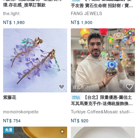
環.存在感_接單訂製款
手友善 寶石生命樹 招財樹 / 寶石
自選
the.light
FANG JEWELS
NT$ 1,980
NT$ 1,900
台北市
紫藤花
【台北】限量優惠-圖佳土
體驗
耳其馬賽克手作-送傳統服飾換裝
體驗
Turkiye Coffee&Mosaic studio土耳其咖啡與馬賽克燈工作坊
momoirokonpeito
NT$ 754
NT$ 920
免運