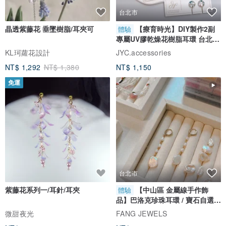
台北市
晶透紫藤花 垂墜樹脂/耳夾可
【療育時光】DIY製作2副
體驗
專屬UV膠乾燥花樹脂耳環 台北體
驗課程
KL珂蘿花設計
JYC.accessories
NT$ 1,292
NT$ 1,380
NT$ 1,150
免運
台北市
紫藤花系列一/耳針/耳夾
【中山區 金屬線手作飾
體驗
品】巴洛克珍珠耳環 / 寶石自選 /
1人成班
微甜夜光
FANG JEWELS