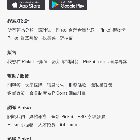
探索好設計
所有商品分類
設計誌
Pinkoi 台灣倉庫配送
Pinkoi 禮物卡
Pinkoi 群眾募資
找靈感
逛櫥窗
販售
我想在 Pinkoi 上販售
設計館問與答
Pinkoi tickets 售票專案
幫助 / 政策
問與答
大宗採購
訊息公告
服務條款
隱私權政策
退貨政策
會員制度 & P Coins 回饋計畫
認識 Pinkoi
關於我們
媒體報導
全新 Pinkoi
ESG 永續發展
Pinkoi 小怪物
人才招募
iichi.com
追蹤 Pinkoi