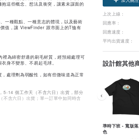
擁抱這些概念、想法及衝突，讓素未謀面的
上次上線：
事、一種觀點、一種意志的體現，以及藝術
回應率：
讓 ViewFinder 跟市面上的T恤有
回應速度：
平均出貨速度：
布料，內裡為綿密舒適的刷毛材質，經預縮處理可
設計館其他
與衣身不變形、不易起毛球。
度，處理劑為弱酸性，如有些微味道為正常
裝，5-14 個工作天（不含六日）出貨，部分
天（不含六日）出貨；單一訂單中如同時含
準時下班 - 寬版落肩
色