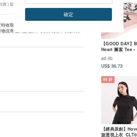
到貨 | 提供追蹤
確定
貨時收取的金額為準。
與物流寄送天數估算。實際到貨日可能因付
【GOOD DAY】B
Heart 圖案 Tee -
粉紅色 (ZT1027)
ad-lib
US$ 36.73
85 折
【經典原創】Hove
旋透視上衣_CLT0