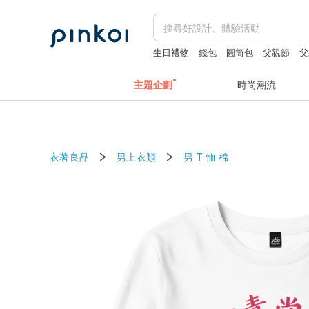
生日禮物
錢包
圓筒包
父親節
父
主題企劃
時尚潮流
衣著良品
男上衣類
男 T 恤
棉