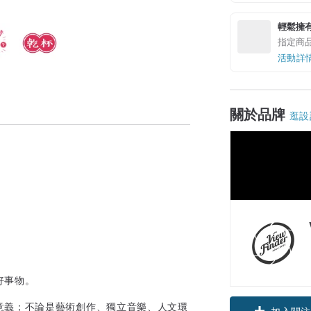
輕鬆擁
指定商
活動詳
關於品牌
逛設
好事物。
意義；不論是藝術創作、獨立音樂、人文環
加入關注