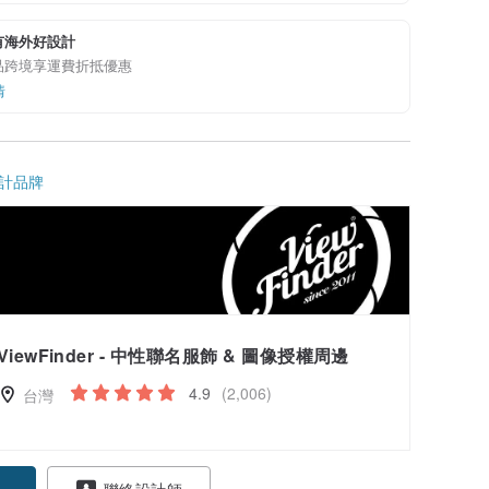
有海外好設計
品跨境享運費折抵優惠
情
計品牌
ViewFinder - 中性聯名服飾 & 圖像授權周邊
4.9
(2,006)
台灣
聯絡設計師