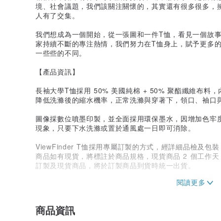
境、社會議題，我們該關注關懷的，其實還有很多很多，
人有了交集。
我們想成為一個開始，從一張圖和一件T恤，看見一個故
家持續不斷的專注熱情，我們努力在T恤身上，賦予更多的價值，
一些些的不同。
【產品資訊】
長袖大學T恤採用 50% 美國純棉 + 50% 聚酯纖維
降低洗滌後的縮水機率，正常洗滌與穿著下，領口、袖口
圖像採數位噴墨印製，並全面採用環保墨水，因增加色牢
現象，只要下水洗滌或置於通風處一日即可消除。
ViewFinder T恤採用專屬訂製的方式，經詳細品檢及包
商品如有現貨，將標註於商品規格，現貨商品 2 個工作
訂製及現貨商品，將於訂製商品到貨時統一出貨。
【尺寸、規格、大小】
商品資訊