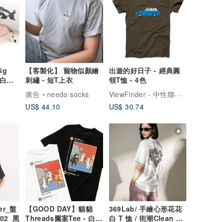
ig
【客製化】 寵物似顏繪
出遊的好日子 - 經典圓
 白色//
刺繡 - 短T上衣
領T恤 - 4色
ViewFinder - 中性聯名服飾 & 圖像授權周邊
廣告
needo socks
US$ 44.10
US$ 30.74
r_盤
【GOOD DAY】貓貓
369Lab/ 手繪心形花花
02_黑
Threads圖案Tee - 白色
白 T 恤 / 街潮Clean Fit