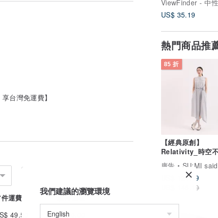
US$ 35.19
熱門商品推
85 折
500 享台灣免運費】
【經典原創】
Relativity_時
洋裝_CLD002_
廣告
SU:MI said
US$ 124.19
US$ 146.10
我們建議的瀏覽環境
首件運費
續件加收
S$ 49.50
US$ 0.00