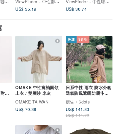
ViewFinder - 中性聯名服飾 & 圖像授權周邊
ViewFinder - 中性聯名服飾 & 圖像授權周邊
ViewFinder - 中性聯名服飾 & 圖像授權周邊
US$ 35.19
US$ 30.74
US$ 35.
薦
免運
98 折
OMAKE 中性寬袖圓領
日系中性 雨衣 防水外套
空不對稱
上衣 / 雙層紗 米灰
透氣防風遮曬防曬斗篷
淺藍
啡(香港製)
OMAKE TAIWAN
廣告
6dots
US$ 70.38
US$ 141.83
US$ 144.72