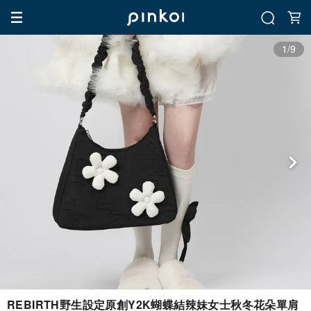
1/9
REBIRTH野生設定原創Y2K蝴蝶結辣妹女士秋冬花朵單肩