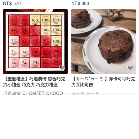
NT$ 570
NT$ 300
【聖誕禮盒】巧遇農情 綜合巧克
【ㄉㄧㄢˇㄉㄧㄢ 】摩卡可可巧克
力小禮盒 巧克力 巧克力禮盒
力豆比司吉
巧遇農情 CHOMEET CHOCOLATE
ㄉㄧㄢˇㄉㄧㄢ
NT$ 630
NT$ 360
看其他商品
了解品牌