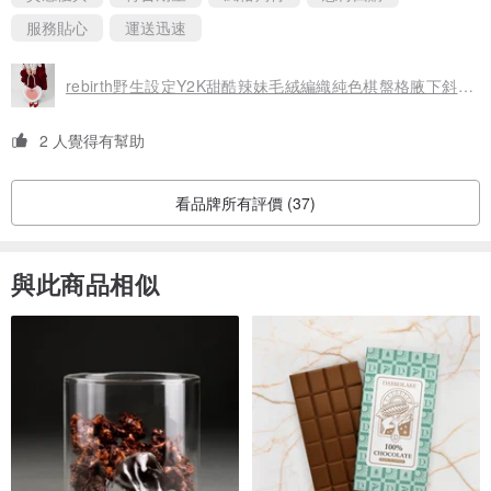
服務貼心
運送迅速
rebirth野生設定Y2K甜酷辣妹毛絨編織純色棋盤格腋下斜挎女士包袋
2 人覺得有幫助
看品牌所有評價 (37)
與此商品相似