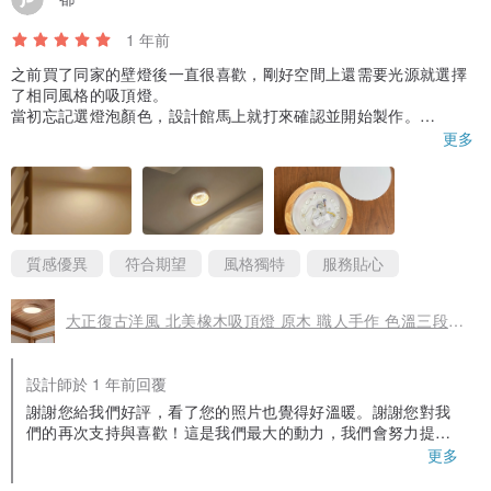
1 年前
之前買了同家的壁燈後一直很喜歡，剛好空間上還需要光源就選擇
了相同風格的吸頂燈。
當初忘記選燈泡顏色，設計館馬上就打來確認並開始製作。
寄出前也有先拍過商品照片再寄出，附圖的第三張就是設計館給的
更多
照片。
安裝過程雖然因為開箱後才發現沒有附螺絲釘而手忙腳亂了一下不
過結果是好的！我安裝的位置是樓梯間，暖光燈剛剛好。非常感
謝！
質感優異
符合期望
風格獨特
服務貼心
大正復古洋風 北美橡木吸頂燈 原木 職人手作 色溫三段切換 330LC
設計師於 1 年前回覆
謝謝您給我們好評，看了您的照片也覺得好溫暖。謝謝您對我
們的再次支持與喜歡！這是我們最大的動力，我們會努力提供
更好的服務跟商品給大家，謝謝您對我們的肯定。 歡迎隨時聯
更多
絡我們。 LiLi 一人＋