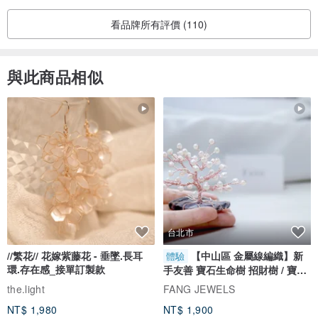
看品牌所有評價 (110)
與此商品相似
台北市
//繁花// 花嫁紫藤花 - 垂墜.長耳
【中山區 金屬線編織】新
體驗
環.存在感_接單訂製款
手友善 寶石生命樹 招財樹 / 寶石
自選
the.light
FANG JEWELS
NT$ 1,980
NT$ 1,900