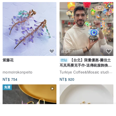
台北市
紫藤花
【台北】限量優惠-圖佳土
體驗
耳其馬賽克手作-送傳統服飾換裝
體驗
Turkiye Coffee&Mosaic studio土耳其咖啡與馬賽克燈工作坊
momoirokonpeito
NT$ 754
NT$ 920
免運
看其他商品
了解品牌