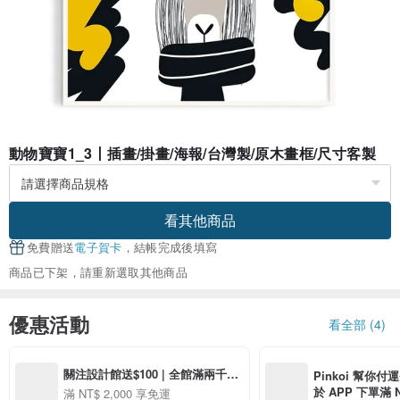
動物寶寶1_3丨插畫/掛畫/海報/台灣製/原木畫框/尺寸客製
看其他商品
免費贈送
電子賀卡
，結帳完成後填寫
商品已下架，請重新選取其他商品
優惠活動
看全部 (4)
關注設計館送$100 | 全館滿兩千免
Pinkoi 幫你付
運
於 APP 下單滿 
滿 NT$ 2,000 享免運