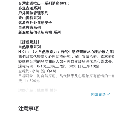
台灣走透推出一系列講座包括：
步道古道系列
戶外風險管理系列
登山實務系列
氣象與戶外運動安全
自然療癒系列
新服務新價值新商機 系列
【課程規劃】
自然療癒系列
H-01：《大自然療癒力：自然生態與醫療及心理治療之運
我們以當代醫學及心理治療研究，探討冒險治療、森林療
療癒在台灣的發展和個人如何將自然經驗深化為心靈成長
課程時間：6/16(三)晚上7點、6/20(日)上午10點
全程約2小時 (含 Q&A)
目標對象：對自然療癒、當代醫學及心理治療有熱情的一
費用：300元
講師介紹：陳俊霖 醫師
精神科醫師、荒野保護協會解說員、園藝治療師。
因為長年擔任生態解說員的經驗，在進入心理衛生專業工
注意事項
森林療癒等領域的學習與發展。