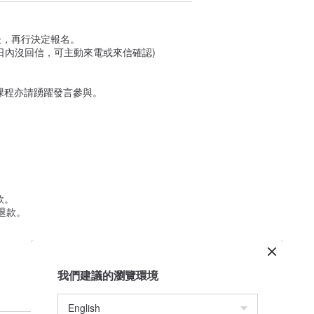
康得以相輔相成。
後，再行決定報名。
日內沒回信，可主動來電或來信確認)
。
評價，FB維持高評價4.9★!
課程亦請踴躍發言參與。
款。
通知您改期保留或退費)
退款。
我們建議的瀏覽環境
然及戶外活動的熱愛，分享給大家。這幾年
況，對於活動的場域狀態，有高度的掌握，