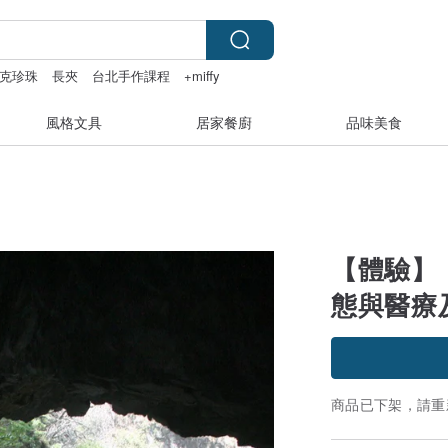
克珍珠
長夾
台北手作課程
+miffy
風格文具
居家餐廚
品味美食
【體驗】
態與醫療
商品已下架，請重