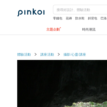
零錢包
花磚
防水鞋
斜背包
巴洛
主題企劃
時尚潮流
體驗活動
講座活動
攝影/心靈/講座