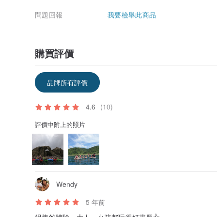
對於工作人員的專業及態度，有持續的要求和訓練。
台灣走透的目標，就是打造每一次的活動，每一次的營隊
問題回報
我要檢舉此商品
【報名程序】
採線上預約報名方式
報名後保留名額三天，三天內如未繳費則釋出名額給其他
購買評價
收到報名後會手機電話簡訊通知您，已收到報名(若是公司
完成付款後，經公司確認後，即完成報名手續。
此活動為線上活動。
品牌所有評價
課程憑證密碼，於開課前1天以手機電話簡訊發出。
凡自即日起報名線上課程者，將可享有今年報名台灣走透
核對；不併用其他優惠)
4.6
(10)
評價中附上的照片
Wendy
5 年前