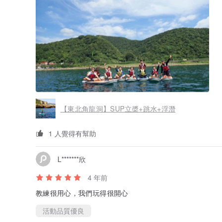
【東北角龍洞】SUP立槳+跳水+浮潛
1 人覺得有幫助
L*******欣
4 年前
教練很用心，我們玩得很開心
活動品質優良