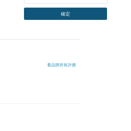
，成為最美好最安全的經驗。
確定
參加者。
兩日內沒回信，可主動來電或來信確認)
各式活動九五折優惠。(須相同報名人以便
看品牌所有評價