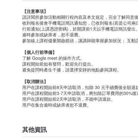
期待透過綠色療癒模式的推動，讓人類的健康與環境的健
【注意事項】
【課程特色】
請詳閱所參加活動相關行程內容及本文規定，完全了解同意
線上學習: 不受地點限制。
收到報名後會手機電話簡訊通知您，已收到報名(若是公司兩
互動分享: 創造知識與觀點的流動。
行前通知(上課憑證密碼)，於開課前1天以手機電話簡訊發出
客戶滿意度超高: 感謝客戶給了我們很多很棒的回饋及很高的
逾時參加或缺席者，恕不退費。
價格實惠: 提供內容豐富專業，性價比CP值超高!!
參加線上課程儘量開啟鏡頭，讓講師能掌握參加狀況； 互動
【課程流程】
【個人行前準備】
講師介紹 > 課程說明 > 主題探討 > 互動學習 > 分享
了解 Google meet 的操作方式。
課程開始前如有發問，歡迎先行提出。
【課程對象】
避免提問時產生干擾，請選擇安靜的地點參與課程。
適合年齡為 12歲以上
【取消辦法】
【課程人數】
用戶在課程開始前8天申請取消，扣除 30 元手續費後全額退
每梯次最低15人開課 (若人數不足無法開課，將於三天前
用戶在課程開始前3-7天申請取消，將扣除訂單費用的30%後
用戶在課程開始前2天申請取消，不能申請退款。
【費用包含】
用戶在集合逾時或缺席者恕不退費。
講師指導教學
互動分享
【關於台灣走透】
其他資訊
台灣走透自2012年成立，成立的初衷就是將我們對大自
累積了非常多帶隊活動的經驗，對於參加者不同的參與狀