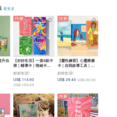
似
看更多
75 折
75 折
 提升自
【好好生活】一套4副卡
【靈性練習】心靈療癒
牌 | 輔導卡 | 情緒卡牌 |
卡 | 自我啟導工具 | 心
心靈療癒
理諮商 | 手繪插畫
好好生活!
好好生活!
US$ 114.93
US$ 29.40
US$ 39.20
US$ 153.23
75 折