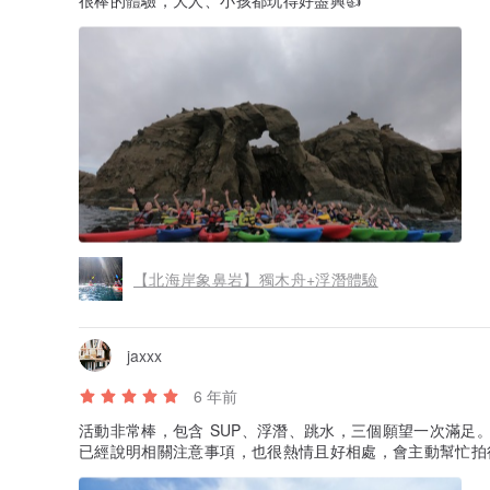
很棒的體驗，大人、小孩都玩得好盡興👍
【北海岸象鼻岩】獨木舟+浮潛體驗
jaxxx
6 年前
活動非常棒，包含 SUP、浮潛、跳水，三個願望一次滿足
已經說明相關注意事項，也很熱情且好相處，會主動幫忙