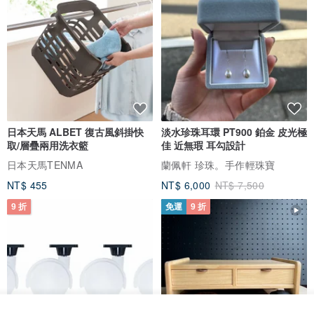
日本天馬 ALBET 復古風斜掛快
淡水珍珠耳環 PT900 鉑金 皮光極
取/層疊兩用洗衣籃
佳 近無瑕 耳勾設計
日本天馬TENMA
蘭佩軒 珍珠。手作輕珠寶
NT$ 455
NT$ 6,000
NT$ 7,500
9 折
免運
9 折