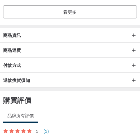
*作品的木頭上可能有小划痕或痕跡。
看更多
*我們不接受收到訂單後的退貨。
*（關於實木的特性）我們使用有質感的實木。
實木是木材的表現，紋理、色調、節節、裂縫、凹凸不平、小划痕、
商品資訊
划痕、顏色不均等一一不同。
我認為它是實木的一種有吸引力和有品位的表達，我在我的工作中使
商品運費
用它。
付款方式
即使塗抹相同成分的油，也會因實木原色的不同而出現濃淡程度。
請僅在您能理解的情況下考慮。圖像是圖像。
退款換貨須知
如果您能在這樣的實木作品中享受千載難逢的機會，我將不勝感激。
*本作品有部分區域進行了老化處理。
購買評價
*如果您有任何問題或疑慮，請隨時通過工作頁面詢問或通過個人資料
致電我們來告知我們。
品牌所有評價
5
(3)