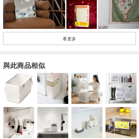
寬（水平）：580mm
D（深度）：120mm
（所有尺寸均為近似值）
安排內容：外木架、玻璃窗、開閉金屬零件
看更多
///////////////////////////
與此商品相似
◆對故障預防的重要要求 ・請事先理解之後考慮。 ◆
*此外，可以為您的家庭或商店訂購。 （單獨報價）
* 可以電話諮詢施工。
* 確認付款後，將在大約 28 至 35 天內發貨，不包括簡介中描述的無
法發貨日期。 （擴展名可能會根據情況而改變。）
我們的目標是儘早發貨，但由於這是一個定制產品，如果您在理解的
情況下考慮它，我們將不勝感激。