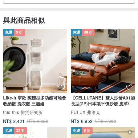
衷心感谢您此次惠顾。
承蒙赐予这般美妙的缘分，我深表感激。
與此商品相似
若您对本作品有任何疑问或需要咨询，敬请随时告知。
衷心祝愿您事业蒸蒸日上，身体健康。
免運
9 折
免運
88 折
51WORKS 售后服务
Thank you for your kind consideration.
We are deeply grateful for this wonderful opportunity to con
nect with you.
Should you have any questions or concerns regarding this
work, please do not hesitate to contact us.
I sincerely wish you continued success and good health.
51WORKS After-Sales Support Service
Like-it 窄款 隙縫型多功能可堆疊
【CELLUTANE】雙人沙發A01加
收納籃 洗衣籃 三層組
長型(2P)日本製平價沙發 皮革/燈
芯絨
this-this 雜貨研究所
FULUX 弗洛克
NT$ 2,421
NT$ 2,690
NT$ 6,952
NT$ 7,900
免運
32 折
免運
8 折