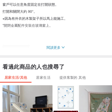
窗戶可以任意角度固定在打開狀態。
打開和關閉大約 90°。
※因為有外衣的木製架子所以馬上能施工。
*開閉金屬配件安裝在玻璃窗上。
///////////////////////////
閱讀更多
看過此商品的人也搜尋了
產品：OWW-DB
（玻璃窗）
居家生活/其他
居家生活
提供客製的 其他
H（垂直）：400mm
寬（水平）：500mm
T（厚度）：35mm
（木框外形尺寸）
H（垂直）：480mm