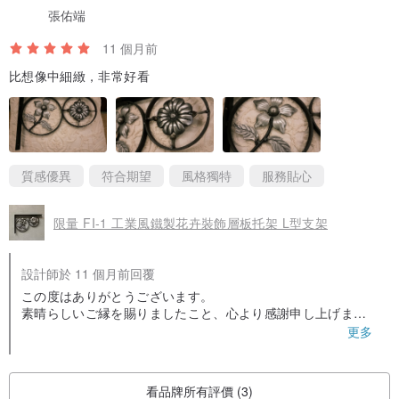
張佑端
11 個月前
比想像中細緻，非常好看
質感優異
符合期望
風格獨特
服務貼心
限量 FI-1 工業風鐵製花卉裝飾層板托架 L型支架
設計師於 11 個月前回覆
この度はありがとうございます。
素晴らしいご縁を賜りましたこと、心より感謝申し上げま
す。
更多
当作品についてご不明点やご相談がございましたら、どうぞ
ご遠慮なくお知らせください。
心からお幸せとご健康をお祈り申し上げます。
看品牌所有評價 (3)
51WORKS アフターフォローサービス