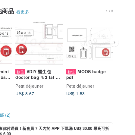
他商品
1 / 3
看更多
mini
#DIY 醫生包
MOOS badge
MO
數位
數位
數位
 xs
doctor bag 4:3 fat s
pdf
Cardhol
m (版型
16:9 20 15 10 ( 版型
wallet 
Petit déjeuner
Petit déjeuner
Petit déj
PDF)
US$ 8.67
US$ 1.53
US$ 3.5
 (2)
i 幫你付運費！新會員 7 天內於 APP 下單滿 US$ 30.00 最高可折
 6.00