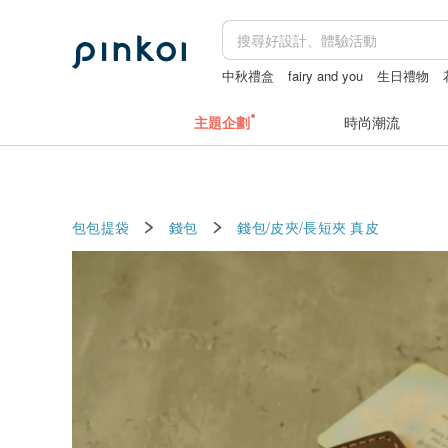
中秋禮盒
fairy and you
生日禮物
主題企劃
時尚潮流
包包提袋
錢包
錢包/皮夾/長短夾
真皮