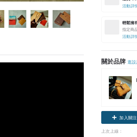
活動詳
輕鬆擁
指定商
活動詳
關於品牌
逛設
加入關注
上次上線：