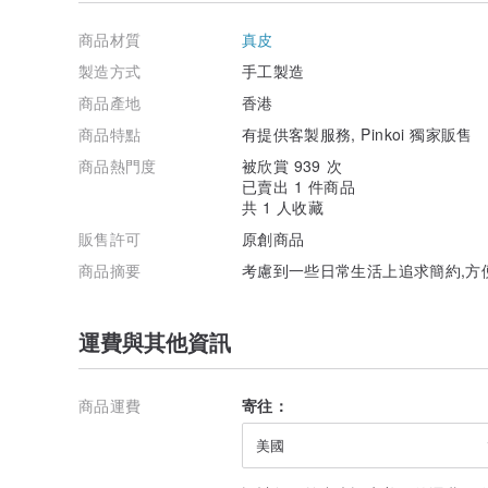
個人化訂製:
商品材質
真皮
可刻英文名字,15字以內免費
製造方式
手工製造
詳情請聯絡設計師查詢~
商品產地
香港
其他說明:
商品特點
有提供客製服務, Pinkoi 獨家販售
1.由於商品均為手做,在付款後才開始製作，需等候 5~7 
2.商品均為手工製作，但皮革細緻度,皮革顏色均有小許誤差
商品熱門度
被欣賞 939 次
3.皮革是天然蛋白質素材,保養只需注意濕度,過分乾燥,可
已賣出 1 件商品
如天氣潮濕,易引起發霉,需注意防潮, 但日常使用既可避免
共 1 人收藏
產地/製造方式
販售許可
原創商品
香港,人手製作,手縫
商品摘要
考慮到一些日常生活上追求簡約,方便
運費與其他資訊
商品運費
寄往：
美國