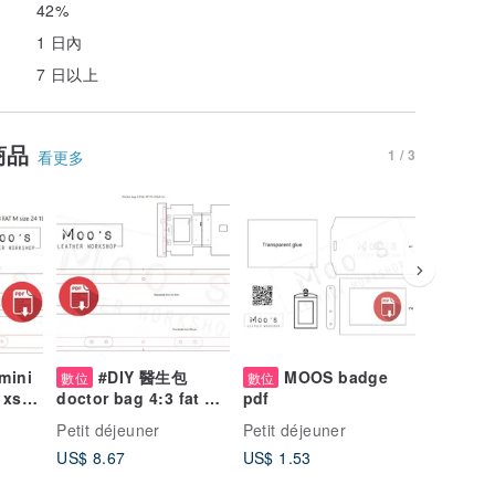
42%
1 日內
7 日以上
商品
1 / 3
看更多
mini
#DIY 醫生包
MOOS badge
MO
數位
數位
數位
 xs
doctor bag 4:3 fat s
pdf
Cardhol
m (版型
16:9 20 15 10 ( 版型
wallet 
Petit déjeuner
Petit déjeuner
Petit déj
PDF)
US$ 8.67
US$ 1.53
US$ 3.5