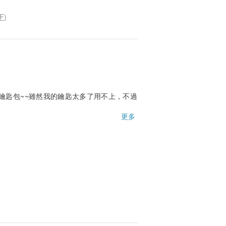
F)
鑰匙包~~雖然我的鑰匙太多了用不上，不過
不過放很多東西都不會壅塞~有機會還會再選
更多