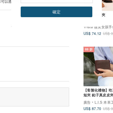
你可以透過
聯絡設計師
討論合適的運送方式
確定
極簡知性中夾
US$ 74.12
US$ 9
88 折
【客製化禮物】吃
短夾 釦子真皮皮夾
生日禮父親節禮物
廣告
L.I.S 本
US$ 87.70
US$ 9