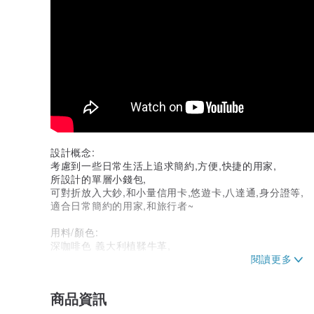
設計概念:
考慮到一些日常生活上追求簡約,方便,快捷的用家,
所設計的單層小錢包,
可對折放入大鈔,和小量信用卡,悠遊卡,八達通,身分證等,
適合日常簡約的用家,和旅行者~
用料/顏色:
深咖啡色 義大利植鞣牛革,
尺寸/功能:
104 X 8.5 X 0.3 CM
商品資訊
大鈔 (對折置入)
正面: 3卡位,