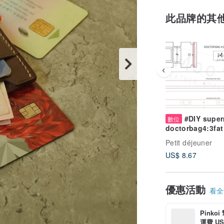
此品牌的其
#DIY super
數位
doctorbag4:3fat
size16x12x8 c
Petit déjeuner
PDF)
US$ 8.67
優惠活動
看全部
Pinko
運費 US$