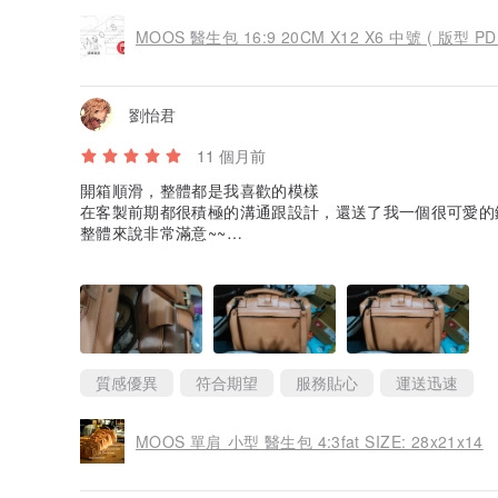
MOOS 醫生包 16:9 20CM X12 X6 中號 ( 版型 PD
劉怡君
11 個月前
開箱順滑，整體都是我喜歡的模樣
在客製前期都很積極的溝通跟設計，還送了我一個很可愛的
整體來說非常滿意~~
包中空間容量超大~~（雖然我也選得是中大型的包款），
擇這位設計師~~~
質感優異
符合期望
服務貼心
運送迅速
MOOS 單肩 小型 醫生包 4:3fat SIZE: 28x21x14