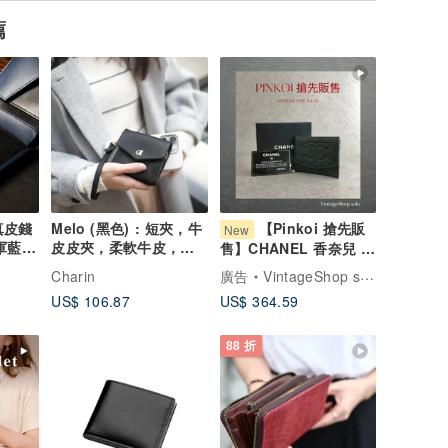
薦
 真皮錢
Melo (黑色) : 短夾，牛
【Pinkoi 搶先販
New
軍藍
皮皮夾，柔軟牛皮，迷
售】CHANEL 香奈兒 綠
你零錢包
色 經典 LOGO 羊皮 零
Charin
廣告
VintageShop solo 日本直送中古包專賣店
錢包 vintage 古著 old
US$ 106.87
US$ 364.59
bkk4v4
88 折