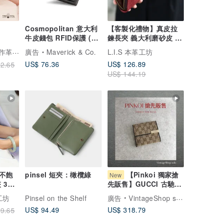
Cosmopolitan 意大利
【客製化禮物】真皮拉
牛皮錢包 RFID保護 (黑
鍊長夾 義大利磨砂皮 7
灰色)
色可選 父親節禮物
Trista 微笑女孩手作革物
廣告
Maverick & Co.
L.I.S 本革工坊
US$ 76.36
US$ 126.89
2.65
US$ 144.19
不飽
pinsel 短夾：橄欖綠
【Pinkoi 獨家搶
New
 3色
先販售】GUCCI 古馳
GG 緹花帆布 錢包 米色
革工坊
Pinsel on the Shelf
廣告
VintageShop solo 日本直送中古包專賣店
緹花 簡約 雙釦式 (全新
US$ 94.49
US$ 318.79
9.65
現貨) vintage phhryh