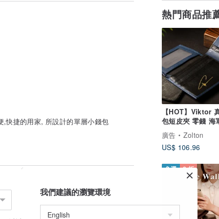
熱門商品推
個製作天出貨~
,敬請體諒^^
使用含動物脂肪皮革保養油,
發霉~
【HOT】Viktor
包短皮夾 零錢 海
,快捷的用家, 所設計的單層小錢包
客製化刻字
廣告
Zolton
US$ 106.96
免運
8 折
我們建議的瀏覽環境