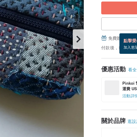
免費贈送電子
點擊愛
付款後，從備貨到
加入慾
優惠活動
看全部
Pinko
運費 US$
活動詳
關於品牌
逛設