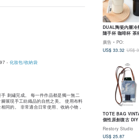
DUAL陶瓷內層冷
隨手杯 咖啡杯 茶
溫杯 防漏設計
廣告
PO:
US$ 33.32
US$ 3
97 -
化妝包/收納袋
手 刺繡完成。 每一件作品都是獨一無二
腳展現手工紡織品的自然之美。 使用布料
相同的。 非常適合日常使用、收納小物，
TOTE BAG VINTAGE
個性原創復古 DIY
牛仔拼布單肩包 
Restory Studio
US$ 25.87