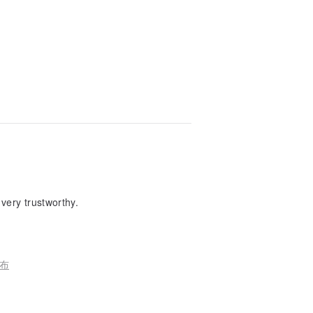
 very trustworthy.
兜布