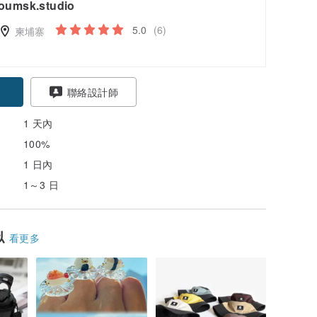
oumsk.studio
5.0
(6)
柬埔寨
聯絡設計師
1 天內
100%
1 日內
1～3 日
似
看更多