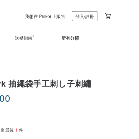
我想在 Pinkoi 上販售
登入/註冊
送禮指南
所有分類
work 抽繩袋手工刺し子刺繡
.00
剩最後
1
件