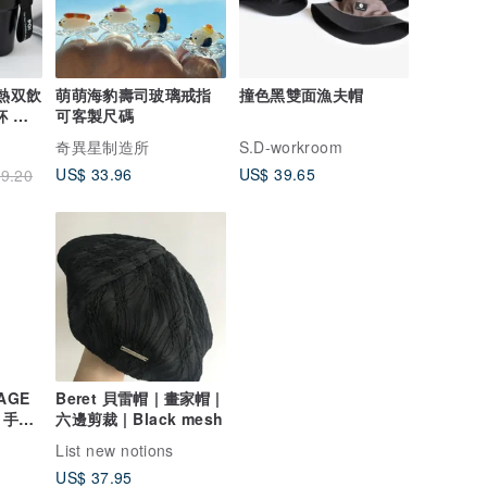
熱双飲
萌萌海豹壽司玻璃戒指
撞色黑雙面漁夫帽
杯 保
可客製尺碼
奇異星制造所
S.D-workroom
US$ 33.96
US$ 39.65
9.20
Beret 貝雷帽 | 畫家帽 |
 手工
六邊剪裁 | Black mesh
手機包
List new notions
US$ 37.95