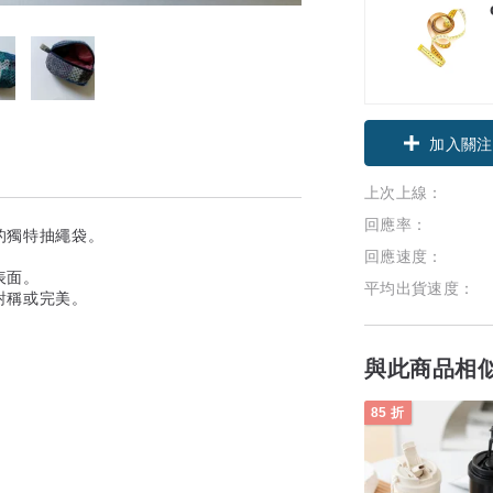
加入關注
上次上線：
回應率：
的獨特抽繩袋。
回應速度：
表面。
平均出貨速度：
對稱或完美。
與此商品相
85 折