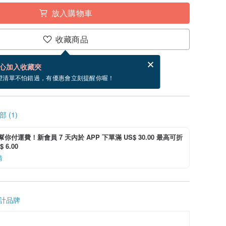
放入購物車
收藏商品
賀卡，結帳完成後填寫
電子賀卡是什麼？
心加入收藏夾
寄出商品為 3 個工作天。（不包含假日）
望清單不怕錯過，有優惠會立刻提醒你喔！
 (1)
i 幫你付運費！新會員 7 天內於 APP 下單滿 US$ 30.00 最高可折
 6.00
情
計品牌