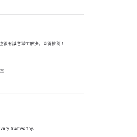
也很有誠意幫忙解決。直得推薦！
兜布
 very trustworthy.