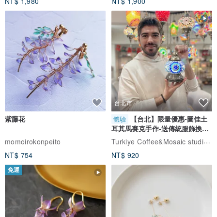
NT$ 1,980
NT$ 1,900
台北市
紫藤花
【台北】限量優惠-圖佳土
體驗
耳其馬賽克手作-送傳統服飾換裝
體驗
Turkiye Coffee&Mosaic studio土耳其咖啡與馬賽克燈工作坊
momoirokonpeito
NT$ 754
NT$ 920
免運