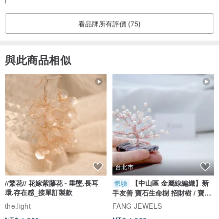
看品牌所有評價 (75)
與此商品相似
台北市
//繁花// 花嫁紫藤花 - 垂墜.長耳
【中山區 金屬線編織】新
體驗
環.存在感_接單訂製款
手友善 寶石生命樹 招財樹 / 寶石
自選
the.light
FANG JEWELS