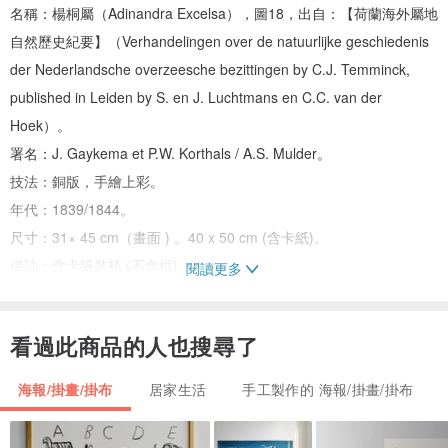
名稱：楊桐屬（Adinandra Excelsa），圖18，出自：【荷蘭海外屬地
自然歷史紀要】（Verhandelingen over de natuurlijke geschiedenis
der Nederlandsche overzeesche bezittingen by C.J. Temminck,
published in Leiden by S. en J. Luchtmans en C.C. van der
Hoek）。
署名：J. Gaykema et P.W. Korthals / A.S. Mulder。
技法：銅版，手繪上彩。
年代：1839/1844。
尺寸：31× 45 cm（畫面 ) 。40 x 50 cm (含卡紙)。
備註：含卡紙裝裱 (不含框)
閱讀更多
編號：P D-F-H-17
看過此商品的人也搜尋了
作品介紹：
荷蘭在十六世紀即已來到爪哇，1619年攻佔島上的雅加達，當時命名
海報/掛畫/掛布
居家生活
手工製作的 海報/掛畫/掛布
為巴塔維亞，在此成立了荷蘭東印度公司。1799年，東印度公司解
散，由荷蘭政府接管，展開荷屬東印度的世紀，直到二戰後，印尼在