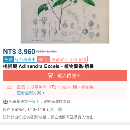
NT$ 3,960
NT$ 4,500
免運
從台灣寄出
88 折
最多省下 NT$ 540
楊桐屬 Adinandra Excels - 植物圖鑑-版畫
放入購物車
最高 3 期零利率 NT$ 1,320 / 期
（折扣後）
查看全部方案
免費贈送
電子賀卡
，結帳完成後填寫
現在下單預估 8/13~8/15 到貨。
設計館自行提供發票/收據，開立後將寄至購買人地址