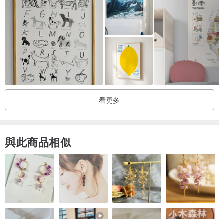
日軍的幫助下，與荷蘭作戰，1949年，印尼終於獨立。
【荷蘭海外屬地自然歷史紀要】為荷蘭政府匯聚相關學者，在
1839/1844年出版的書籍，研究荷屬東印度，也就是今天印尼的自然
生態。全書分成三部分：動物誌、植物誌與人種地理誌。全書共1,379
頁，插圖258幅。其中動物誌102張插圖，以石版製作，手繪上彩的82
張；植物誌70張插圖，以銅版製作（部分石版），66張上彩；人種地
看更多
理誌86張，以石版製作，29張上彩。
植物誌的部分由荷蘭植物學家彼特・威廉・科塔斯（Pieter Willem
與此商品相似
Korthals, 1807/1892)編撰。1831年至1836年，科塔斯擔任荷屬東印
度群島的官方植物學家，他的許多發現都是關於藥用植物美麗帽柱木
（Mitragyna speciosa），這種植物原產於東南亞，是咖啡家族中的
一種熱帶常綠樹，至少在十九世紀就被當成草藥，具有鴉片類藥物性
質和類似興奮劑的作用。1839年，科塔斯發表了世界上第一部關於豬
籠草的專著—【關於豬籠草屬】（Over het geslacht Nepenthes），