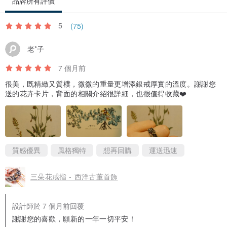
品牌所有評價
5
(75)
老*子
7 個月前
很美，既精緻又質樸，微微的重量更增添銀戒厚實的溫度。謝謝您
送的花卉卡片，背面的相關介紹很詳細，也很值得收藏❤️
質感優異
風格獨特
想再回購
運送迅速
三朵花戒指 - 西洋古董首飾
設計師於 7 個月前回覆
謝謝您的喜歡，願新的一年一切平安！