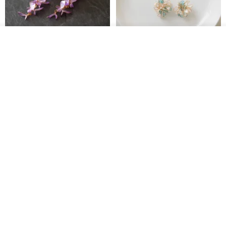
放入購物車
加入收藏
了解品牌
藤花 煌 耳環・耳夾
【繁花計畫】- 清冰
Dip art -nachugo-
紅花 hunghua
NT$ 2,125
NT$ 720
93 折
台北市
晶透紫藤花 垂墜樹脂/耳夾可
【療育時光】DIY製作2副
體驗