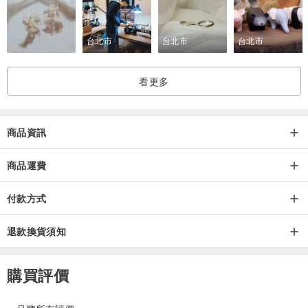
便收錄在【荷蘭海外屬地自然歷史紀要】中。
台北市
台北市
台北市
在此書中，他亦記錄了許多第一次出現在文獻中的植物。楊桐屬
（Adinandra Excelsa），是茶科下的一個屬，為常綠灌木或喬木植
看更多
物。該屬共有約80種，分布於亞洲和非洲的熱帶、亞熱帶地區。這種
植物也是首度為科塔斯所紀錄命名。
商品資訊
商品運費
付款方式
退款換貨須知
購買評價