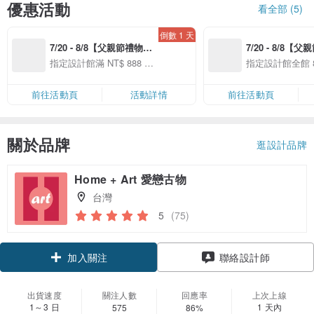
優惠活動
看全部 (5)
倒數 1 天
7/20 - 8/8【父親節禮物提
7/20 - 8/8【
案】精選品牌全館滿 NT
案】精選品牌全館 
指定設計館滿 NT$ 888 享
指定設計館全館 8
$888 免運
免運
前往活動頁
活動詳情
前往活動頁
關於品牌
逛設計品牌
Home + Art 愛戀古物
台灣
5
(75)
加入關注
聯絡設計師
出貨速度
關注人數
回應率
上次上線
1～3 日
1 天內
575
86%