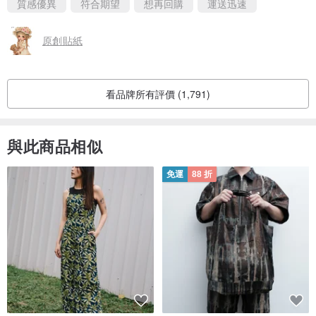
質感優異
符合期望
想再回購
運送迅速
原創貼紙
看品牌所有評價 (1,791)
與此商品相似
免運
88 折