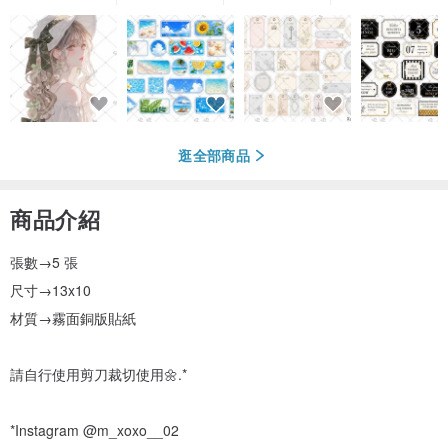
逛全部商品
商品介紹
張數→5 張
尺寸→13x10
材質→霧面銅版貼紙
請自行使用剪刀裁切使用🌼.*
*Instagram @m_xoxo__02