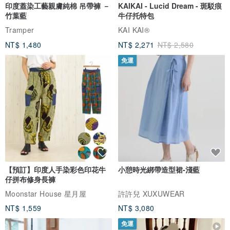
印度蓋染工藝親膚純棉 吊帶褲 －
KAIKAI - Lucid Dream - 斑駁痕
竹葉藍
牛仔托特包
Tramper
KAI KAI®
NT$ 1,480
NT$ 2,271
NT$ 2,580
免運
【預訂】印度人手染彩色印花牛
小憩時光綁帶造型裙-淺藍
仔拼布修身長褲
Moonstar House 星月屋
許許兒 XUXUWEAR
NT$ 1,559
NT$ 3,080
免運