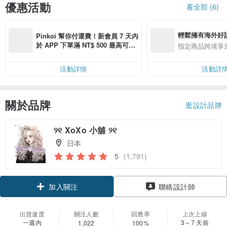
優惠活動
看全部 (6)
輕鬆擁有海外好
Pinkoi 幫你付運費！新會員 7 天內
於 APP 下單滿 NT$ 500 最高可折
指定商品跨境享
運費 NT$ 100
活動詳情
活動詳
關於品牌
逛設計品牌
୨୧ XoXo 小舖 ୨୧
日本
5
(1,791)
加入關注
聯絡設計師
出貨速度
關注人數
回應率
上次上線
一週內
3～7 天前
1,022
100%