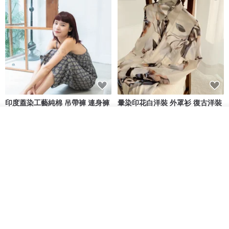
印度蓋染工藝純棉 吊帶褲 連身褲
暈染印花白洋裝 外罩衫 復古洋裝
- 雪花灰
放入購物車
Tramper
Noir by Phoenix
加入收藏
了解品牌
NT$ 1,480
NT$ 1,480