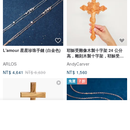
L'amour 星星珍珠手鏈 (白金色)
耶穌受難像木製十字架 24 公分
高，雕刻木製十字架，耶穌受難
像天主教十字架
ARLOS
AndyCarver
NT$ 4,641
NT$ 6,630
NT$ 1,560
免運
7 折
放入購物車
加入收藏
了解品牌