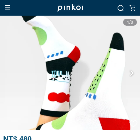
1/8
NT$ 480