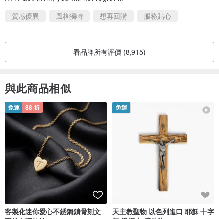
質感優異
風格獨特
想再回購
服務貼心
看品牌所有評價 (8,915)
與此商品相似
免運
88 折
免運
客製化迷你愛心不銹鋼鎖骨刻文
天主教聖物 以色列進口 耶穌 十字