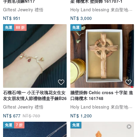
字姓名項鍊N117
架 橄欖木 壁掛飾 161707-1
Holy Land blessing 來自聖地的祝福
Giftest Jewelry 禮悟
NT$ 951
NT$ 3,000
免運
88 折
免運
石榴石/唯一 小王子玫瑰花女生女
牆壁掛飾 Celtic cross 十字架 進
友女朋友情人節禮物禮盒手鍊B26
口橄欖木 161748
Holy Land blessing 來自聖地的祝福
Giftest Jewelry 禮悟
NT$ 677
NT$ 769
NT$ 1,200
免運
7 折
免運