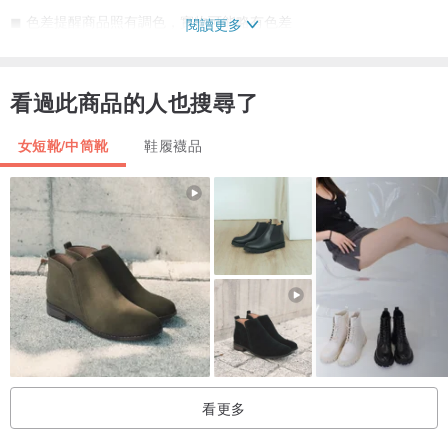
◼︎ 色差提醒商品照有調色，實物可能略有色差
閱讀更多
產地 / 製造方式
看過此商品的人也搜尋了
Designed by Macaron TOE, Taiwan
女短靴/中筒靴
鞋履襪品
• Size
23 - 27 cm
• Fiber Content
51% Cotton + 27% Polyester + 19% Nylon + 3% Elastane (LYCRA®
)
看更多
• Care Instructions
Machine wash, Warm (30°C)｜Do Not Dry Clean｜Do Not Bleach｜