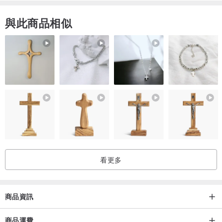
Hang To Dry｜Do Not Tumble Dry｜Do Not Iron
與此商品相似
▸ Wash inside out to protect anti-slip grips.
▸ Do not tumble dry.
▸ Please step carefully on wet floors.
• Color difference
Product photos may have slight color adjustments; actual item may
differ.
Designed by Macaron TOE , Taiwan
看更多
商品資訊
商品運費