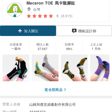
Macaron TOE 馬卡龍腳趾
台灣
5
(8,915)
領優惠券
聯絡設計師
加入關注
出貨速度
關注人數
回應率
上次上線
一週內
1 天內
27,567
99%
逛全部商品
營業人名稱
山姆與傑克插畫創作有限公司
統一編號
43406374