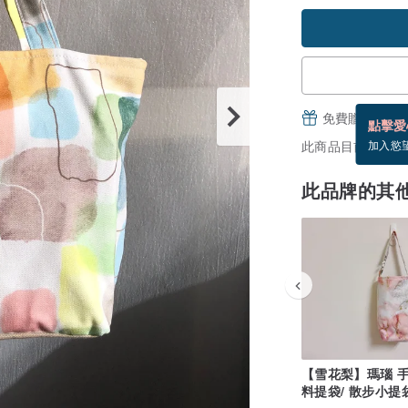
免費贈送電子
點擊愛
此商品目前沒現貨
加入慾
此品牌的其
【雪花梨】瑪瑙 
料提袋/ 散步小提袋
保杯袋