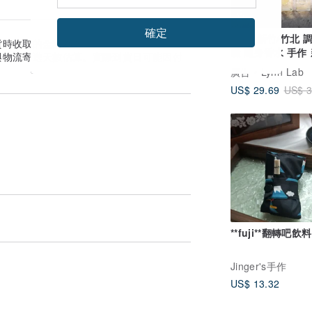
新竹縣
確定
新竹/竹北 
體驗
貨時收取的金額為準。
驗 隨身香水 手作
與物流寄送天數估算。實際到貨日可能因付
調香 可文化幣 企
廣告
Lynn Lab
US$ 29.69
US$ 3
**fuji**翻轉吧飲
Jinger's手作
US$ 13.32