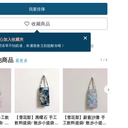
我要排隊
收藏商品
賀卡，結帳完成後填寫
電子賀卡是什麼？
心加入收藏夾
，你可以按「我要排隊」，當有貨會主動發信通知你
望清單不怕錯過，有優惠會立刻提醒你喔！
他商品
1 / 4
看更多
手工飲
【雪花梨】黑曜石 手工
【雪花梨】蔚藍沙灘 手
【雪花梨
/ 環
飲料提袋/ 散步小提袋/
工飲料提袋/ 散步小提
工飲料提
環保杯袋
袋/ 環保杯袋
袋/ 環保