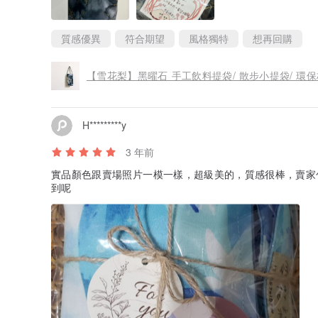
質感優異
符合期望
風格獨特
想再回購
【雪花梨】黑曜石 手工飲料提袋/ 散步小提袋/ 環
H*********y
3 年前
實品顏色跟賣場照片一模一樣，超級美的，質感很棒，賣家
到呢