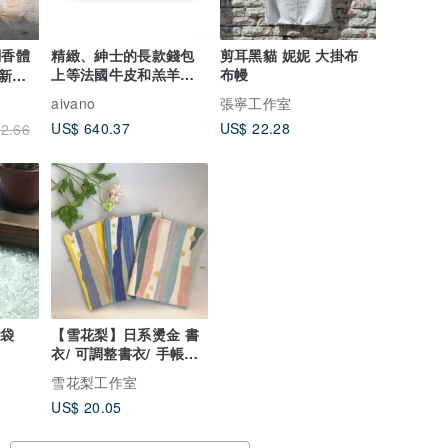
調香體
精緻、紳士的長款錢包
剪耳黑貓 妮妮 大掛布
上等法國牛皮和羔羊
布幔
 新竹
皮。
業團課
aivano
張寧工作室
US$ 640.37
US$ 22.28
2.66
料袋
【雪花梨】日系燙金 書
衣/ 可調整書衣/ 手帳書
衣/ 客製化書
雪花梨工作室
US$ 20.05