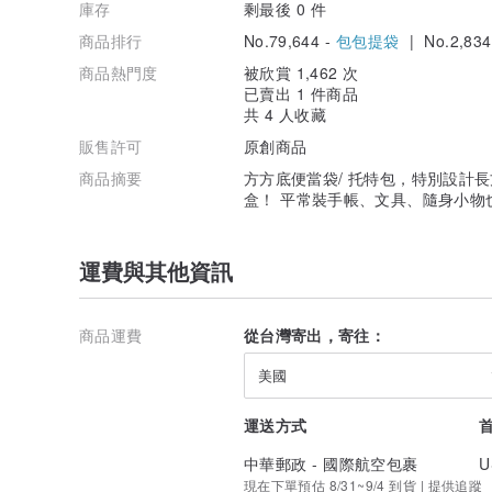
庫存
剩最後 0 件
商品排行
No.79,644 -
包包提袋
| No.2,834
商品熱門度
被欣賞 1,462 次
已賣出 1 件商品
共 4 人收藏
販售許可
原創商品
商品摘要
方方底便當袋/ 托特包，特別設計
盒！ 平常裝手帳、文具、隨身小物
運費與其他資訊
商品運費
從台灣寄出，寄往：
美國
運送方式
中華郵政 - 國際航空包裹
U
現在下單預估 8/31~9/4 到貨 | 提供追蹤