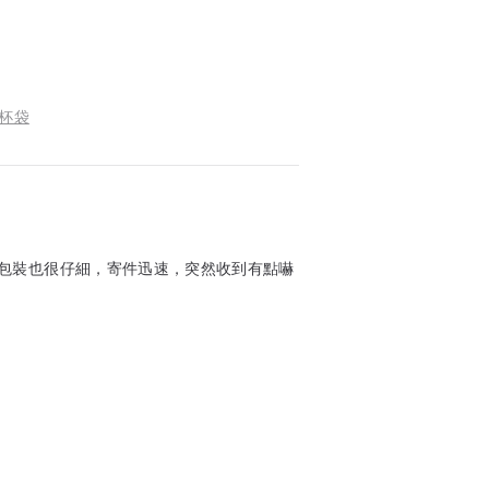
保杯袋
包裝也很仔細，寄件迅速，突然收到有點嚇