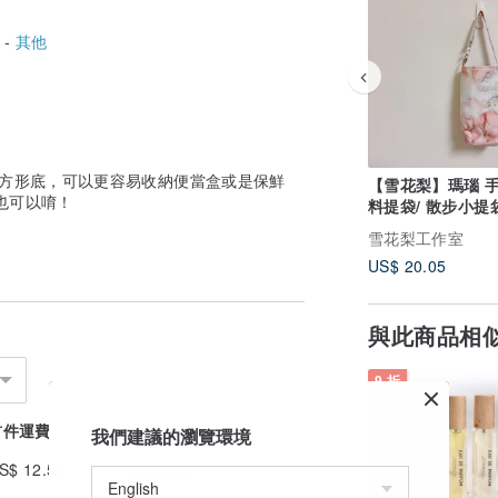
 -
其他
長方形底，可以更容易收納便當盒或是保鮮
【雪花梨】瑪瑙 
也可以唷！
料提袋/ 散步小提袋
保杯袋
雪花梨工作室
US$ 20.05
與此商品相
9 折
首件運費
續件加收
我們建議的瀏覽環境
S$ 12.54
US$ 5.28