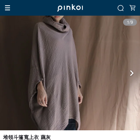
1/9
堆領斗篷寬上衣 藕灰