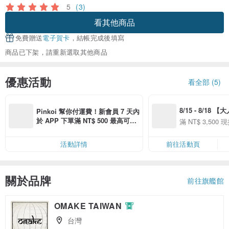
5
(3)
看其他商品
免費贈送
電子賀卡
，結帳完成後填寫
商品已下架，請重新選取其他商品
優惠活動
看全部 (5)
8/15 - 8/18 
Pinkoi 幫你付運費！新會員 7 天內
季】滿 NT$3500
於 APP 下單滿 NT$ 500 最高可折
滿 NT$ 3,500 現
50
運費 NT$ 100
50
活動詳情
前往活動頁
關於品牌
前往旗艦館
OMAKE TAIWAN
台灣