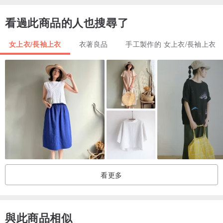
堆領與燕尾般雙側垂墜的剪裁
看過此商品的人也搜尋了
平和的白色也有一股率性
女上衣/長袖上衣
衣著良品
手工製作的 女上衣/長袖上衣
時而晴朗，時而涼風陣陣的天氣
再適合不過了
-
▲Model身高160CM 體重42KG
▲材質:100%棉
▲顏色：藕灰 咖啡
看更多
▲尺寸
衣長｜100cm
衣寬｜110cm
與此商品相似
領寬｜30cm