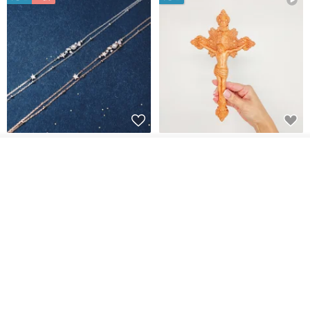
L'amour 星星珍珠手鏈 (白金色)
耶穌受難像木製十字架 24 公分
高，雕刻木製十字架，耶穌受難
看其他商品
像天主教十字架
了解品牌
ARLOS
AndyCarver
NT$ 4,641
NT$ 6,630
NT$ 1,560
免運
7 折