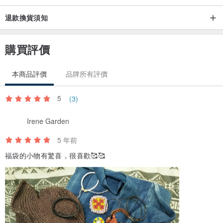
1、下單後對出貨時間有疑問的話，可以隨時聯繫我們做確認。
退款換貨須知
2、我們的服飾皆為現貨，出貨的時間為1~3天內，看當週的出貨安
排。
購買評價
3、宅配目前都配合順豐貨運，若碰到假日則不收件，有可能會再晚
1~2天。
本商品評價
品牌所有評價
4、若有特殊情況須提早寄件，請私訊我們討論其他的出貨方式或我們
也可以提早寄件。
5
(3)
Irene Garden
/ 2020 AW Original /
5 年前
福袋的小物有驚喜，很喜歡🥰🥰
此系列希望延續以往的材質版型等風格
在穿著選擇及布料上更為輕鬆
多一點簡約休閒的成分
能與自己的衣櫃更多元的搭配