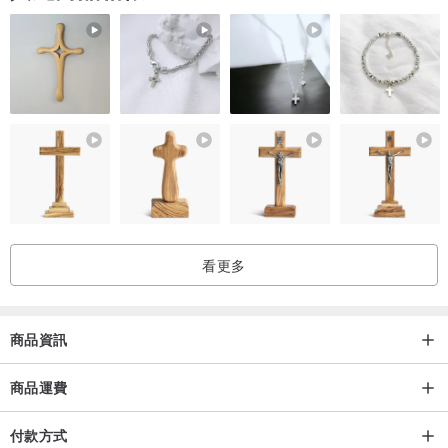
領高｜21cm
袖口｜31cm
▲洗滌建議
1、洗衣機或手洗皆可，若使用洗衣機請務必搭配使用洗衣袋。
2、亞麻商品建議使用洗衣袋才放入洗衣機，並且脫水不用到太乾，才
比較不容易皺。
▲拍攝與實物差異
看更多
1、商品的拍攝光源皆為自然光，我們會儘量讓顏色與實物相近，但有
時也難免會有一些顏色差異，若對於顏色的要求比較高，也歡迎私訊
我們，可以拍照給您做確認。
商品資訊
2、若希望和圖片的效果接近，有提供Model的尺寸在上方，可以做為
參考，若對衣服的尺寸不太確定也歡迎私訊我們確認。
商品運費
付款方式
▲ 出貨時間