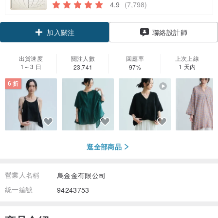
4.9
(7,798)
領優惠券
聯絡設計師
加入關注
出貨速度
關注人數
回應率
上次上線
1～3 日
1 天內
23,741
97%
6 折
逛全部商品
營業人名稱
烏金金有限公司
統一編號
94243753