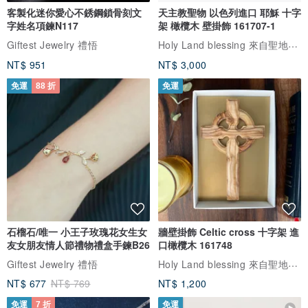
客製化迷你愛心不銹鋼鎖骨刻文
天主教聖物 以色列進口 耶穌 十字
Omake是日文小禮物的意思
字姓名項鍊N117
架 橄欖木 壁掛飾 161707-1
我們希望透過文化及設計，帶給世界一點驚喜
Holy Land blessing 來自聖地的祝福
Giftest Jewelry 禮悟
(O+Make)=我們跟著世界共同開發出跨文化的有趣商品。
NT$ 951
NT$ 3,000
免運
88 折
免運
石榴石/唯一 小王子玫瑰花女生女
牆壁掛飾 Celtic cross 十字架 進
友女朋友情人節禮物禮盒手鍊B26
口橄欖木 161748
Holy Land blessing 來自聖地的祝福
Giftest Jewelry 禮悟
NT$ 677
NT$ 769
NT$ 1,200
免運
7 折
免運