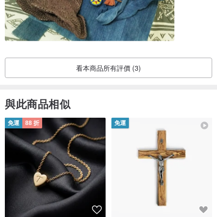
/ 設計師及品牌簡介 /
我們喜愛旅行，發掘世界各地的文化
然後再從這當中擷取靈感，透過二手再製、拼接設計
製作出獨一無二的商品。
看本商品所有評價 (3)
我們也重視材質，希望能用環保的方式
不造成地球新的負擔，比如
與此商品相似
．大麻根莖：不需要太多的水就能種植，又能編出堅固耐用的東西。
免運
88 折
免運
．有機棉花：天然製作，減少化學棉對地球造成的傷害，同時也保護
農夫的健康。
．民族刺繡：透過Remake少數民族的刺繡藝品，我們希望能夠延續
人類共同的世界遺產。
．天然染料：使用植物性的染料，除了減少對人體的傷害，更能夠發
揚傳統的美學智慧。