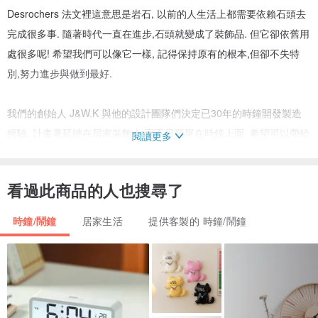
Desrochers 法文裡這意思是岩石, 以前的人生活上都需要依賴石頭去
完成很多事. 隨著時代一直在進步,石頭就變成了裝飾品. 但它卻依舊用
處很多呢! 希望我們可以像它一樣, 記得保持原有的根本,但卻不失特
別,努力進步與做到最好.
我們的創始人 J&W.K 與他的設計團隊們決定已30年的時鐘開發製造
經驗, 計畫著延續在居家裝飾上,而不只單單在時鐘上面. 希望可以帶給
閱讀更多
大家不同的感覺. 當然時鐘還是會延續下去. 這是我們的根本!
看過此商品的人也搜尋了
有時設計時鐘賣給客人, 挑中了是我們的肯定與幸運.
時鐘/鬧鐘
居家生活
提供客製的 時鐘/鬧鐘
有時客人丟設計,我們開發與製造,這是一種成就.
就這樣慢慢的累積一手對於時鐘的熟悉感與熱忱!
終於我們有了一個機會,建立了自己的品牌