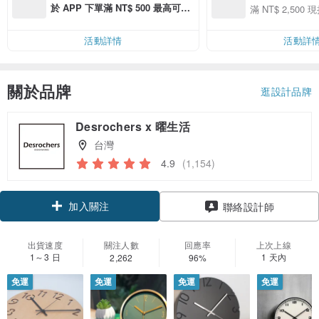
用 APP 購買任一
於 APP 下單滿 NT$ 500 最高可折
滿 NT$ 2,500 現
00 現折 NT$100
運費 NT$ 100
活動詳情
活動詳
關於品牌
逛設計品牌
Desrochers x 曜生活
台灣
4.9
(1,154)
加入關注
聯絡設計師
出貨速度
關注人數
回應率
上次上線
1～3 日
1 天內
2,262
96%
免運
免運
免運
免運