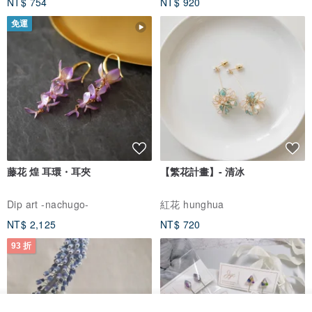
NT$ 754
NT$ 920
免運
藤花 煌 耳環・耳夾
【繁花計畫】- 清冰
Dip art -nachugo-
紅花 hunghua
NT$ 2,125
NT$ 720
93 折