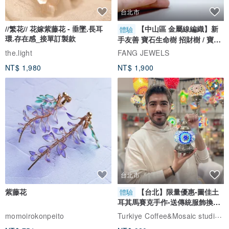
台北市
//繁花// 花嫁紫藤花 - 垂墜.長耳
【中山區 金屬線編織】新
體驗
環.存在感_接單訂製款
手友善 寶石生命樹 招財樹 / 寶石
自選
the.light
FANG JEWELS
NT$ 1,980
NT$ 1,900
台北市
紫藤花
【台北】限量優惠-圖佳土
體驗
耳其馬賽克手作-送傳統服飾換裝
體驗
Turkiye Coffee&Mosaic studio土耳其咖啡與馬賽克燈工作坊
momoirokonpeito