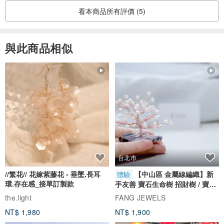
看本商品所有評價 (5)
與此商品相似
台北市
//繁花// 花嫁紫藤花 - 垂墜.長耳
【中山區 金屬線編織】新
體驗
環.存在感_接單訂製款
手友善 寶石生命樹 招財樹 / 寶石
自選
the.light
FANG JEWELS
NT$ 1,980
NT$ 1,900