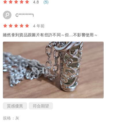
4.8
(5)
C**********i
4 年前
雖然拿到貨品跟圖片有些許不同～但…不影響使用～
質感優異
符合期望
規格：
灰