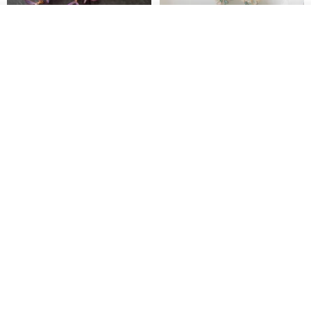
我要排隊
加入收藏
了解品牌
藤花 煌 耳環・耳夾
【繁花計畫】- 清冰
Dip art -nachugo-
紅花 hunghua
NT$ 2,125
NT$ 720
93 折
台北市
晶透紫藤花 垂墜樹脂/耳夾可
【療育時光】DIY製作2副
體驗
專屬UV膠乾燥花樹脂耳環 台北體
驗課程