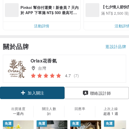
【七夕情人節快閃】8
Pinkoi 幫你付運費！新會員 7 天內
用 APP 購買任一
於 APP 下單滿 NT$ 500 最高可折
滿 NT$ 2,500 現
00 現折 NT$100
運費 NT$ 100
活動詳情
活動詳
關於品牌
逛設計品牌
Orlax花香氣
台灣
4.7
(7)
加入關注
聯絡設計師
出貨速度
關注人數
回應率
上次上線
一週內
超過 1 週
31
-
免運
免運
免運
免運