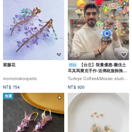
台北市
紫藤花
【台北】限量優惠-圖佳土
體驗
耳其馬賽克手作-送傳統服飾換裝
體驗
Turkiye Coffee&Mosaic studio土耳其咖啡與馬賽克燈工作坊
momoirokonpeito
NT$ 754
NT$ 920
免運