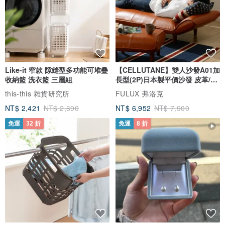
Like-it 窄款 隙縫型多功能可堆疊
【CELLUTANE】雙人沙發A01加
收納籃 洗衣籃 三層組
長型(2P)日本製平價沙發 皮革/燈
芯絨
this-this 雜貨研究所
FULUX 弗洛克
NT$ 2,421
NT$ 2,690
NT$ 6,952
NT$ 7,900
免運
32 折
免運
8 折