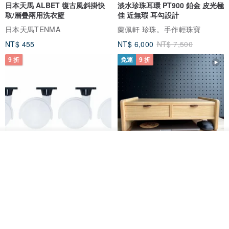
日本天馬 ALBET 復古風斜掛快
淡水珍珠耳環 PT900 鉑金 皮光極
取/層疊兩用洗衣籃
佳 近無瑕 耳勾設計
日本天馬TENMA
蘭佩軒 珍珠。手作輕珠寶
NT$ 455
NT$ 6,000
NT$ 7,500
9 折
免運
9 折
看其他商品
了解品牌
日本Like-it 可堆疊收納洗衣籃專
雙抽屜螢幕增高架(寬42CM) 收納
用 -滑滑便利輪 (專用輪)
書桌展示架 手工 客製化雷射雕刻
this-this 雜貨研究所
Pinocchio’s cabin
NT$ 234
NT$ 260
NT$ 3,026
NT$ 3,362
免運
68 折