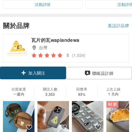
活動詳情
活動詳
關於品牌
逛設計品牌
瓦片的瓦wapiandewa
台灣
5
(1,024)
加入關注
聯絡設計師
出貨速度
關注人數
回應率
上次上線
一週內
1 天內
3,353
93%
82 折