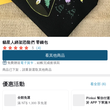
貓星人綁架恐龍們 零錢包
5
(4)
看其他商品
免費贈送
電子賀卡
，結帳完成後填寫
商品已下架，請重新選取其他商品
優惠活動
看全部 (6)
全館免運
Pinkoi 幫你付
於 APP 下單滿 
滿 NT$ 1,300 享免運
運費 NT$ 100