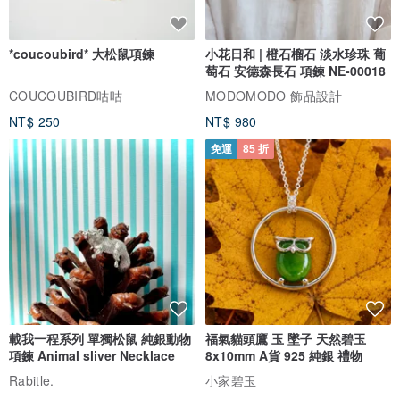
*coucoubird* 大松鼠項鍊
小花日和 | 橙石榴石 淡水珍珠 葡
萄石 安德森長石 項鍊 NE-00018
COUCOUBIRD咕咕
MODOMODO 飾品設計
NT$ 250
NT$ 980
免運
85 折
載我一程系列 單獨松鼠 純銀動物
福氣貓頭鷹 玉 墜子 天然碧玉
項鍊 Animal sliver Necklace
8x10mm A貨 925 純銀 禮物
Rabitle.
小家碧玉