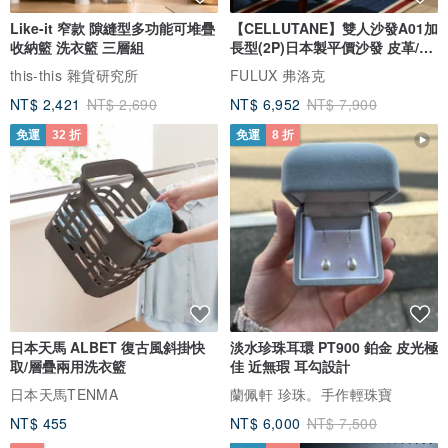
Like-it 窄款 隙縫型多功能可堆疊
【CELLUTANE】雙人沙發A01加
收納籃 洗衣籃 三層組
長型(2P)日本製平價沙發 皮革/燈
芯絨
this-this 雜貨研究所
FULUX 弗洛克
NT$ 2,421
NT$ 2,690
NT$ 6,952
NT$ 7,900
免運
32 折
免運
8 折
日本天馬 ALBET 復古風斜掛快
淡水珍珠耳環 PT900 鉑金 皮光極
取/層疊兩用洗衣籃
佳 近無瑕 耳勾設計
日本天馬TENMA
蘭佩軒 珍珠。手作輕珠寶
NT$ 455
NT$ 6,000
NT$ 7,500