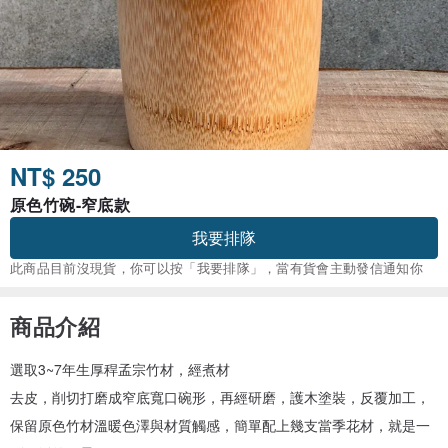
NT$ 250
原色竹碗-窄底款
我要排隊
此商品目前沒現貨，你可以按「我要排隊」，當有貨會主動發信通知你
商品介紹
選取3~7年生厚稈孟宗竹材，經煮材
去皮，削切打磨成窄底寬口碗形，再經研磨，護木塗裝，反覆加工，
保留原色竹材溫暖色澤與材質觸感，簡單配上幾支當季花材，就是一