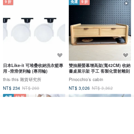
9 折
免運
9 折
日本Like-it 可堆疊收納洗衣籃專
雙抽屜螢幕增高架(寬42CM) 收納
用 -滑滑便利輪 (專用輪)
書桌展示架 手工 客製化雷射雕刻
this-this 雜貨研究所
Pinocchio’s cabin
NT$ 234
NT$ 260
NT$ 3,026
NT$ 3,362
免運
68 折
我要排隊
了解品牌