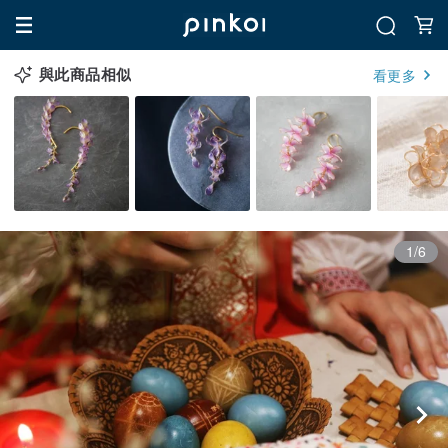
與此商品相似
看更多
1/6