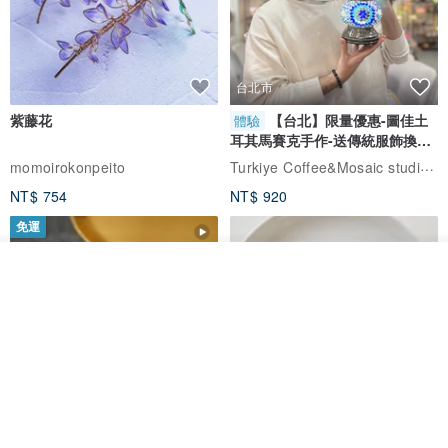
台北市
紫藤花
【台北】限量優惠-圖佳土
體驗
耳其馬賽克手作-送傳統服飾換裝
體驗
Turkiye Coffee&Mosaic studio土耳其咖啡與馬賽克燈工作坊
momoirokonpeito
NT$ 754
NT$ 920
免運
看其他商品
了解品牌
藤花 煌 耳環・耳夾
【繁花計畫】- 清冰