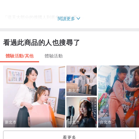
「這天大部分的俄國人到底會做些什麼？」
閱讀更多
看過此商品的人也搜尋了
▋工作坊內容
體驗活動/其他
體驗活動
①認識俄國復活節
②動手體驗裝飾復活節手工蛋糕
③植物染蛋體驗
④復活節小遊戲
新北市
※活動將以英文進行，中文翻譯
▋成品
①小型復活節蛋糕1個
新北市
台北市
台北市
②植物染蛋1顆
看更多