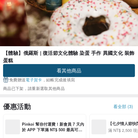
【體驗】俄羅斯 | 復活節文化體驗 染蛋 手作 異國文化 裝飾
蛋糕
看其他商品
免費贈送
電子賀卡
，結帳完成後填寫
商品已下架，請重新選取其他商品
優惠活動
看全部 (3)
【七夕情人節快閃】8
Pinkoi 幫你付運費！新會員 7 天內
用 APP 購買任一
於 APP 下單滿 NT$ 500 最高可折
滿 NT$ 2,500 現
00 現折 NT$100
運費 NT$ 100