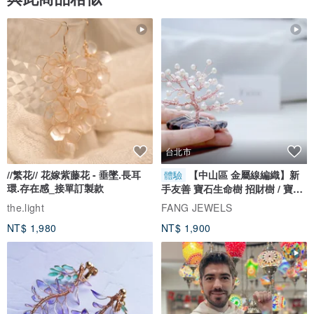
台北市
//繁花// 花嫁紫藤花 - 垂墜.長耳
【中山區 金屬線編織】新
體驗
環.存在感_接單訂製款
手友善 寶石生命樹 招財樹 / 寶石
自選
the.light
FANG JEWELS
NT$ 1,980
NT$ 1,900