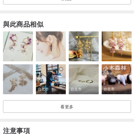
▋講師介紹
Anna
與此商品相似
來自俄羅斯的Anna，擅長布工藝和烹飪，致力於推廣俄羅斯文化，希
望大家能看到每個國家的多樣性。
▋附註
- 費用已包含材料、場地、講師，不須另外付其他費用
- 剩最後2個名額
有其他問題歡迎私訊詢問
台北市
台北市
台北市
看更多
注意事項