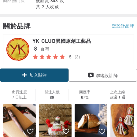
商品熱門度
被欣賞 843 次
共 2 人收藏
關於品牌
逛設計品牌
YK CLUB異國原創工藝品
台灣
5
(3)
加入關注
聯絡設計師
出貨速度
關注人數
回應率
上次上線
7 日以上
超過 1 週
89
67%