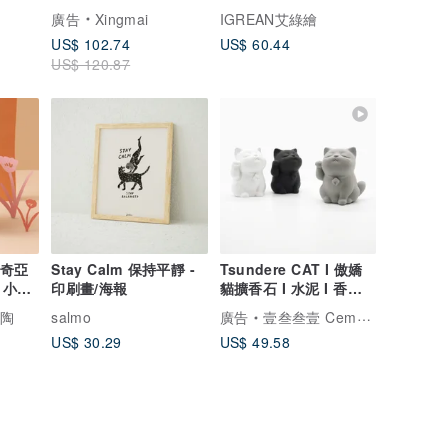
餐廳手繪肌理質感
日/客製化禮物
廣告
Xingmai
IGREAN艾綠繪
US$ 102.74
US$ 60.44
US$ 120.87
 奇亞
Stay Calm 保持平靜 -
Tsundere CAT I 傲嬌
 小屋
印刷畫/海報
貓擴香石 I 水泥 I 香氛 I
禮物 I 附5mi精油
陶陶
salmo
廣告
壹叁叁壹 Cementer No.1331
US$ 30.29
US$ 49.58