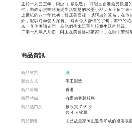
生於一九三三年，阿虫（ 嚴以敬） 可能是香港最受歡迎
代，由政治漫畫到充滿生活智慧的水墨小品，五十多年來
上世紀的八十年代初，移居美國後，以阿虫的筆名，在他
介，配以時而發人深省、 時而令人舒懷的字句，畫中的花
來一直伴著讀者們，為他們帶來沉重的現實生活的舒緩。
二零一八年八月初，阿虫在美國洛彬磯家中，在睡中安然
商品資訊
商品材質
紙
製造方式
手工製造
商品產地
香港
商品特點
有提供客製服務
商品熱門度
被欣賞 718 次
共 4 人收藏
商品摘要
由已故畫家阿虫遺作印成的複製版畫 