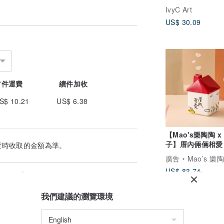
IvyC Art
US$ 30.09
首件運費
續件加收
S$ 10.21
US$ 6.38
【Mao's樂陶陶 x
子】厝內倆倆相愛
貨時收取的金額為準。
單入禮盒組
廣告
Mao’s 樂
US$ 83.74
我們建議的瀏覽環境