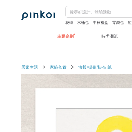
花磚
水桶包
中秋禮盒
零錢包
短
主題企劃
時尚潮流
居家生活
家飾佈置
海報/掛畫/掛布
紙