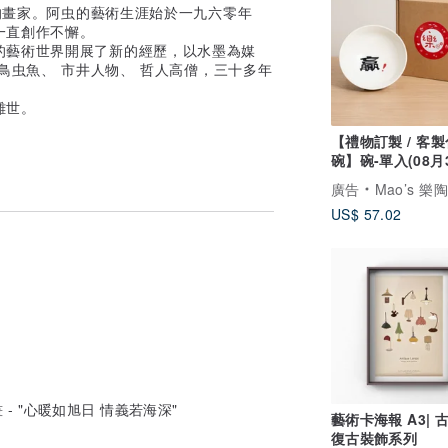
的畫家。阿虫的藝術生涯始於一九六零年
一直創作不懈。
的藝術世界開展了新的經歷，以水墨為媒
鳥虫魚、 市井人物、 哲人高僧，三十多年
離世。
【禮物訂製 / 客製
碗】碗-單入(08月
貨) 禮物
廣告
Mao’s 樂
US$ 57.02
- "心暖如旭日 情義若海深"
藝術卡海報 A3| 
復古裝飾系列