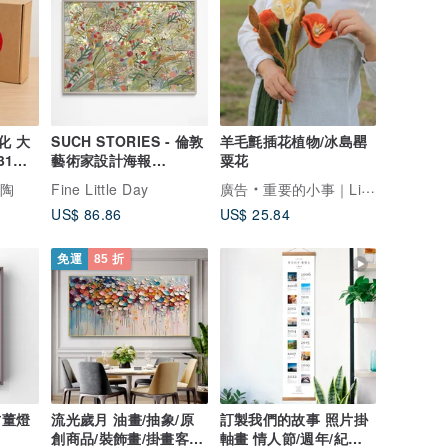
化 大
SUCH STORIES - 倫敦
羊毛氈插花植物/冰島罌
31出
藝術家設計海報
粟花
FLOWERS POSTER
陶陶
Fine Little Day
廣告
重要的小事｜Little Matter
US$ 86.86
US$ 25.84
免運
85 折
古董燈
流光歲月 油畫/抽象/原
訂製我們的故事 照片掛
創商品/裝飾畫/掛畫客廳
軸畫 情人節/週年/紀念