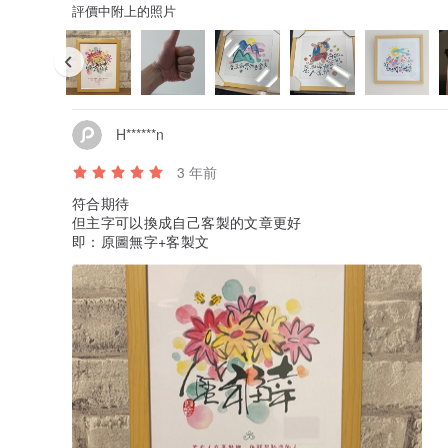
評價中附上的照片
H******n
3 年前
符合期待
但主字可以換成自己客製的文章更好
即：原圖無字+客製文