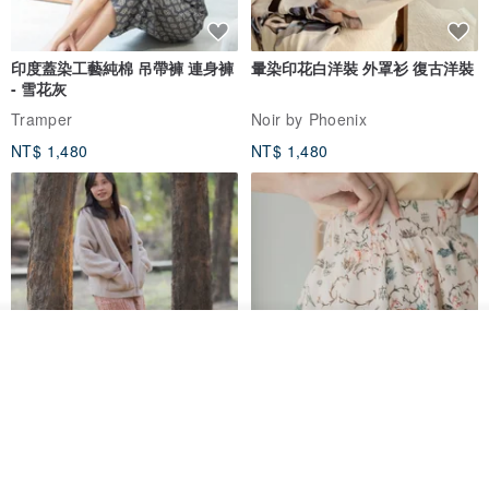
印度蓋染工藝純棉 吊帶褲 連身褲
暈染印花白洋裝 外罩衫 復古洋裝
- 雪花灰
Tramper
Noir by Phoenix
NT$ 1,480
NT$ 1,480
放入購物車
加入收藏
了解品牌
印度蓋染工藝純棉 長褲 －晚霞紅
【波麗印花】皇家鹿苑 澎澎熱氣
球 前短後長 鬆緊帶 長裙
Tramper
Mr. Greenwood