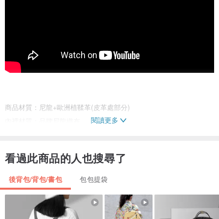
商品材質：尼龍+歐洲植鞣革(皮革處部分)
閱讀更多
內裡材質：品牌尼龍織布
尺寸：L27xH36xW10cm
收納：主袋x1 內袋x2 內拉鍊袋x1 內鑰匙扣x1 前拉鍊袋x2 側拉鍊袋
看過此商品的人也搜尋了
x2 後拉鍊袋x1
側拉鍊袋長度：25cm
後背包/背包/書包
包包提袋
背帶長度：長背帶約70~95cm
重量：600g(約)
A4資料夾：不可