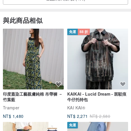
與此商品相似
免運
88 折
印度蓋染工藝親膚純棉 吊帶褲 －
KAIKAI - Lucid Dream - 斑駁痕
竹葉藍
牛仔托特包
Tramper
KAI KAI®
NT$ 1,480
NT$ 2,271
NT$ 2,580
免運