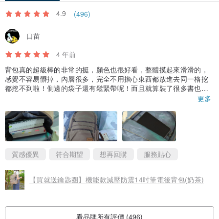
4.9
(496)
口苗
4 年前
背包真的超級棒的非常的挺，顏色也很好看，整體摸起來滑滑的，
感覺不容易髒掉，內層很多，完全不用擔心東西都放進去同一格挖
都挖不到啦！側邊的袋子還有鬆緊帶呢！而且就算裝了很多書也不
會特別重的感覺~
更多
包裝包的非常的嚴實，而且打開沒有很重的味道，第一次買到這麼
滿意的背包，價錢也不會太貴，這次訂購還有附一個贈品，真是太
可愛了~
質感優異
符合期望
想再回購
服務貼心
【買就送鑰匙圈】機能款減壓防震14吋筆電後背包(奶茶)
看品牌所有評價 (496)