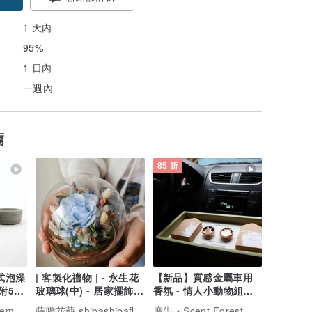
1 天內
95%
1 日內
一週內
薦
85 折
件式泡澡
| 客製化禮物 | - 永生花
【新品】質感金屬車用
附5mi
玻璃球(中) - 居家擺飾
香氛 - 情人小動物組合
紀念禮物 情人節
【2025優惠】
蒔嚐花藝 shibashibaflorist
.1331
廣告
Scent Forest 香氛森林