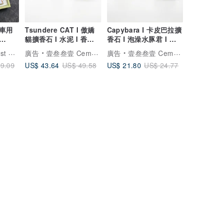
車用
Tsundere CAT I 傲嬌
Capybara I 卡皮巴拉擴
貓擴香石 I 水泥 I 香氛 I
香石 I 泡澡水豚君 I 附
】
禮物 I 附5mi精油
5ml精油－交換禮物
香氛森林
廣告
壹叁叁壹 Cementer No.1331
廣告
壹叁叁壹 Cementer No.1331
US$ 43.64
US$ 21.80
9.09
US$ 49.58
US$ 24.77