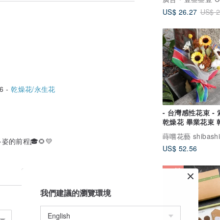
US$ 26.27
US$ 2
6 -
乾燥花/永生花
- 台灣感性花束 - 索拉花
乾燥花 畢業花束 
束 台灣特色
的前程🎓🌻💛
US$ 52.56
84 折
我們建議的瀏覽環境