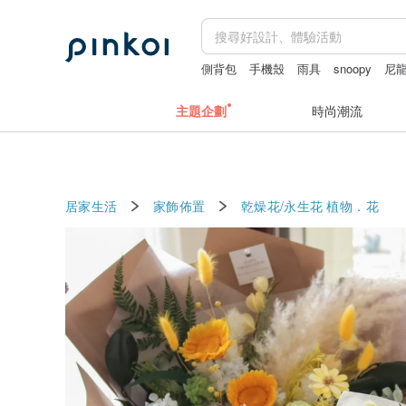
側背包
手機殼
雨具
snoopy
尼
主題企劃
時尚潮流
居家生活
家飾佈置
乾燥花/永生花
植物．花