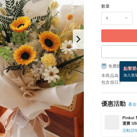
數量
免費贈送電子
點擊愛
本商品為「接單訂
加入慾
包含假日）
優惠活動
看全部
Pinko
運費 US$
活動詳