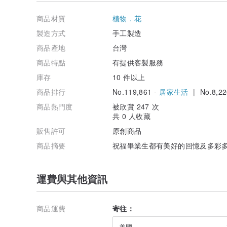
【實體櫃位面交地點】
商品材質
植物．花
▪️高雄林森店 ( 高雄市新興區林森一路207-1號 )
▪️高雄左營店 ( 高雄市左營區建業新村緯十一路20號 )
製造方式
手工製造
▪️台南店面 ( 台南市中西區新美街192號1樓 )
商品產地
台灣
【聯繫我們】
商品特點
有提供客製服務
官方Line@ : @meetforever (含@)
庫存
10 件以上
商品排行
No.119,861 -
居家生活
| No.8,22
商品熱門度
被欣賞 247 次
共 0 人收藏
販售許可
原創商品
商品摘要
祝福畢業生都有美好的回憶及多彩多姿
運費與其他資訊
商品運費
寄往：
美國