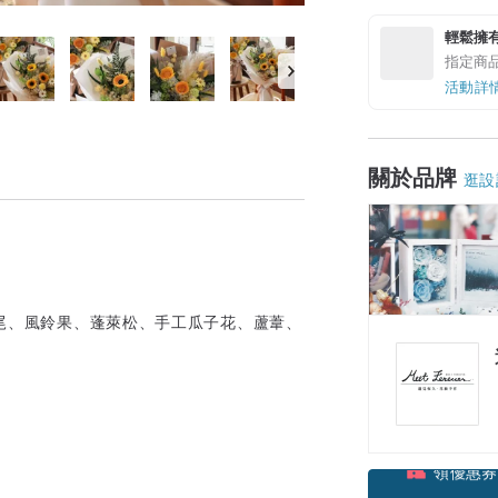
輕鬆擁
指定商
活動詳
關於品牌
逛設
兔尾、風鈴果、蓬萊松、手工瓜子花、蘆葦、
領優惠券