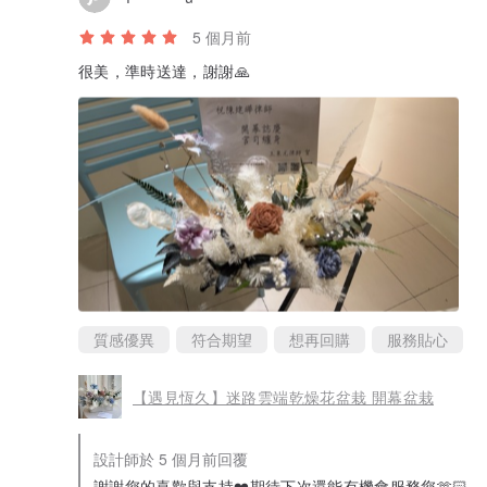
5 個月前
很美，準時送達，謝謝🙏
質感優異
符合期望
想再回購
服務貼心
【遇見恆久】迷路雲端乾燥花盆栽 開幕盆栽
設計師於 5 個月前回覆
謝謝您的喜歡與支持❤️期待下次還能有機會服務您🫶🏻