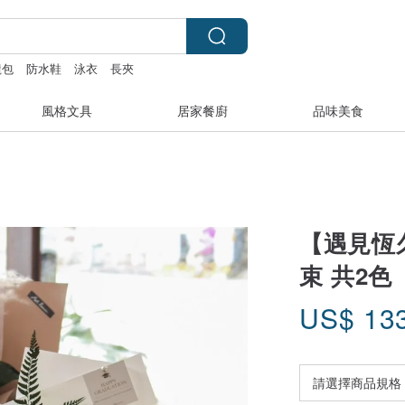
龍包
防水鞋
泳衣
長夾
風格文具
居家餐廚
品味美食
【遇見恆
束 共2色
US$
13