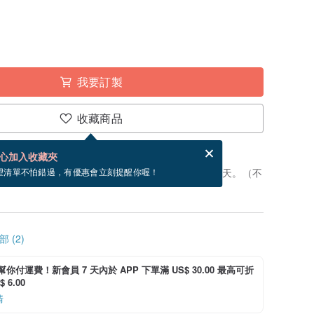
我要訂製
收藏商品
賀卡，結帳完成後填寫
電子賀卡是什麼？
心加入收藏夾
製」。付款後，從開始製作到寄出商品為 5 個工作天。（不
望清單不怕錯過，有優惠會立刻提醒你喔！
 (2)
i 幫你付運費！新會員 7 天內於 APP 下單滿 US$ 30.00 最高可折
 6.00
情