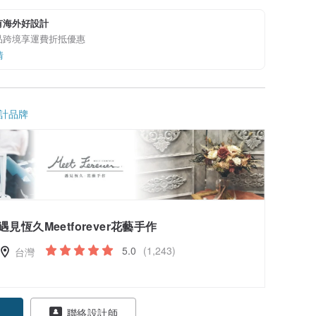
有海外好設計
品跨境享運費折抵優惠
情
計品牌
遇見恆久Meetforever花藝手作
5.0
(1,243)
台灣
聯絡設計師