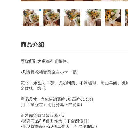
商品介紹
願你所到之處都有光相伴。
▪️凡購買花禮皆附空白小卡一張
花材 : 永生向日葵、尤加利葉、不凋繡球、高山羊齒、
金仗球、臨花
商品尺寸: 含包裝總寬約50 高約65公分
(手工量誤差+-兩公分為正常範圍)
正常備貨時間皆設為7天
▪️現貨商品3-5個工作天（不含例假日）
▪️非現貨商品7~20個工作天（不含例假日）