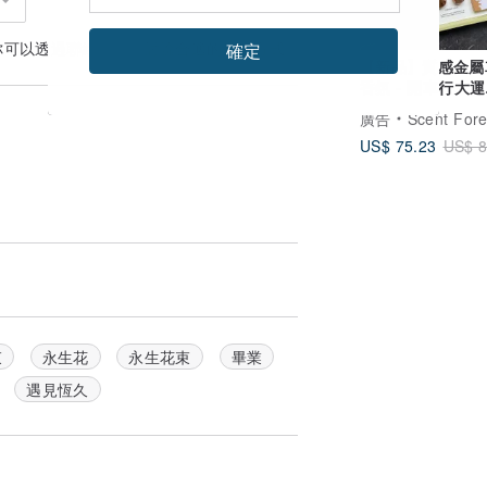
你可以透過
聯絡設計師
討論合適的運送方式
確定
【新品】質感金屬
香氛 - 開車行大運
【2025新年優惠
廣告
Scent Forest 
US$ 75.23
US$ 8
束
永生花
永生花束
畢業
遇見恆久