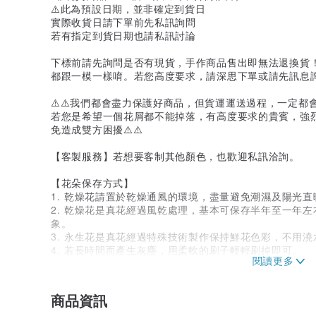
⚠️此為預設日期，並非確定到貨日
實際收貨日請下單前先私訊詢問
若有指定到貨日期也請私訊討論
下標前請先詢問是否有現貨，手作商品售出即無法退換貨
都跟一模一樣唷。若您高度要求，請深思下單或請先訊息
⚠️⚠️我們都會盡力保護好商品，但貨運運送過程，一定
若您是希望一個花屑都不能掉落，有高度要求的貴賓，強
免造成雙方困擾⚠️⚠️
【客製服務】若想要客制其他顏色，也歡迎私訊洽詢。
【花朵保存方式】
1. 乾燥花請置於乾燥通風的環境，盡量避免潮濕及陽光直
2. 乾燥花是真花經過風乾處理，基本可保存半年至一年
象。
3. 永生花是真花經過特殊技術製作保持鮮花色彩，不用
4. 若長時間而產生灰塵，用柔軟的刷子輕輕刷掉即可。
5. 由於乾燥花是來自於自然的產物，每朵花的色調姿態都
6. 現場採用當季新鮮花材乾製而成，如果遇到花材缺貨
7. 乾燥花、永生花為自然素材，請小心拿取避免碰撞而
商品資訊
您帶回家的過程中妥善保護喔。