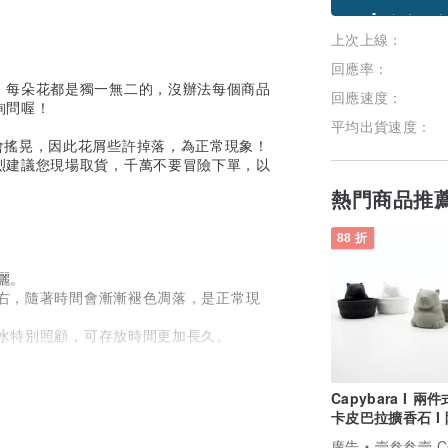
上次上線：
加入關注
回應率：
！每朵花都是獨一無二的，沒辦法每個商品
回應速度：
詢問喔！
平均出貨速度：
都會搖晃，因此花屑些許掉落，為正常現象！
烈建議您現場取貨，千萬不要冒險下單，以
熱門商品推
88 折
曬。
左右，隨著時間會漸漸褪色凋落，是正常現
澆水特別照顧，可存放時間更加長久。
不盡相同。
，會使用最適合的花材替代。
Capybara I 兩
少許掉落，我們會盡力包裝避免掉落，也請
卡皮巴拉擴香石 I 
精油－馬年開運物
廣告
壹叁叁壹 Cementer No