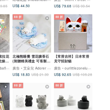
US$ 44.50
US$ 79.68
9.85
US$ 93.54
88 折
88 折
北極熊睡覺 雪花擴香石
【常滑吉祥】日本常滑
乾燥花
(附贈精美禮盒 可客製
見守招財貓
化)
蒔嚐花藝 shibashibaflorist
廣告
艾朵兒 Adorer Design
廣告
ourlittlezoneluckycat
US$ 18.83
US$ 92.65
US$ 21.39
US$ 105.28
88 折
88 折