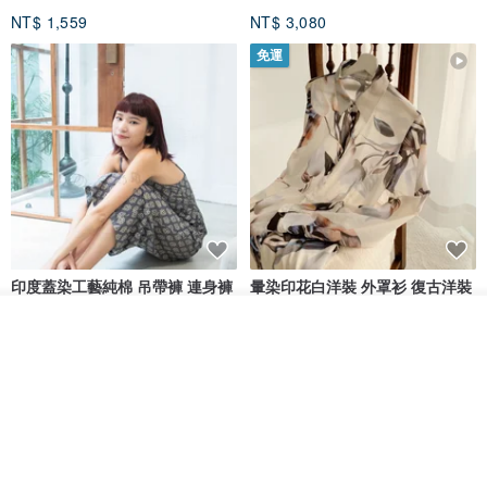
NT$ 1,559
NT$ 3,080
免運
印度蓋染工藝純棉 吊帶褲 連身褲
暈染印花白洋裝 外罩衫 復古洋裝
- 雪花灰
看其他商品
Tramper
Noir by Phoenix
了解品牌
NT$ 1,480
NT$ 1,480