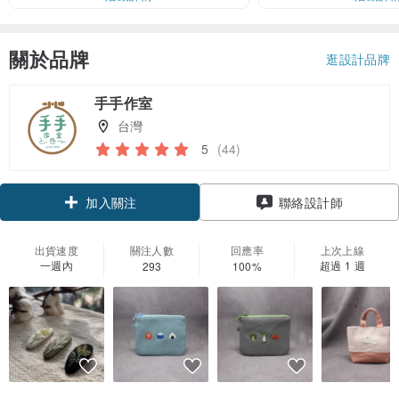
關於品牌
逛設計品牌
手手作室
台灣
5
(44)
領優惠券
聯絡設計師
加入關注
出貨速度
關注人數
回應率
上次上線
一週內
超過 1 週
293
100%