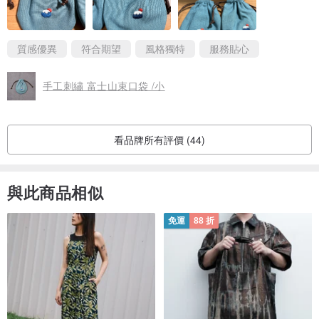
質感優異
符合期望
風格獨特
服務貼心
手工刺繡 富士山束口袋 /小
看品牌所有評價 (44)
與此商品相似
免運
88 折