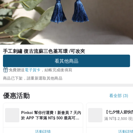
手工刺繡 復古流蘇三色堇耳環 /可改夾
看其他商品
免費贈送
電子賀卡
，結帳完成後填寫
商品已下架，請重新選取其他商品
優惠活動
看全部 (3)
【七夕情人節快閃】8
Pinkoi 幫你付運費！新會員 7 天內
用 APP 購買任一
於 APP 下單滿 NT$ 500 最高可折
滿 NT$ 2,500 現
00 現折 NT$100
運費 NT$ 100
活動詳情
活動詳