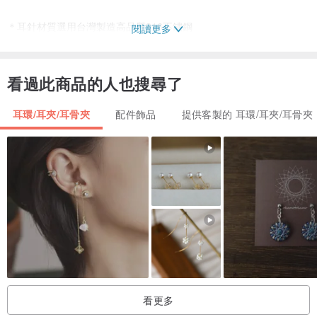
＊耳針材質選用台灣製造高品質316不鏽鋼
閱讀更多
可免費改夾＊
看過此商品的人也搜尋了
/購買注意事項/
1.純手工製品會有一些細微的小瑕疵，追求完美客人請慎重考慮。
耳環/耳夾/耳骨夾
配件飾品
提供客製的 耳環/耳夾/耳骨夾
2.照片的顏色因為螢幕的不同，會和實際商品有些許不同。
3.刺繡商品較為脆弱請小心使用及配戴，平日可收在夾鏈袋或飾品合
中並免沾染灰塵
4.賣場出貨皆以處理過的乾淨回收包材包裝出貨，一起為地球盡一份
心（若回收包材用盡才會以全新包材包裝）
看更多