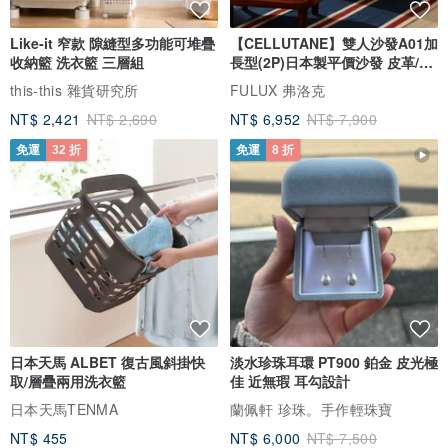
Like-it 窄款 隙縫型多功能可堆疊
【CELLUTANE】雙人沙發A01加
收納籃 洗衣籃 三層組
長型(2P)日本製平價沙發 皮革/燈
芯絨
this-this 雜貨研究所
FULUX 弗洛克
NT$ 2,421
NT$ 2,690
NT$ 6,952
NT$ 7,900
免運
32 折
免運
8 折
日本天馬 ALBET 復古風斜掛快
淡水珍珠耳環 PT900 鉑金 皮光極
取/層疊兩用洗衣籃
佳 近無瑕 耳勾設計
日本天馬TENMA
蘭佩軒 珍珠。手作輕珠寶
NT$ 455
NT$ 6,000
NT$ 7,500