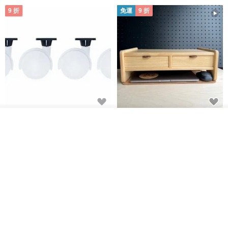
9 折
免運
9 折
日本Like-it 可堆疊收納洗衣籃專
雙抽屜螢幕增高架(寬42CM) 收納
我要排隊
用 -滑滑便利輪 (專用輪)
書桌展示架 手工 客製化雷射雕刻
了解品牌
this-this 雜貨研究所
Pinocchio’s cabin
NT$ 234
NT$ 260
NT$ 3,026
NT$ 3,362
免運
68 折