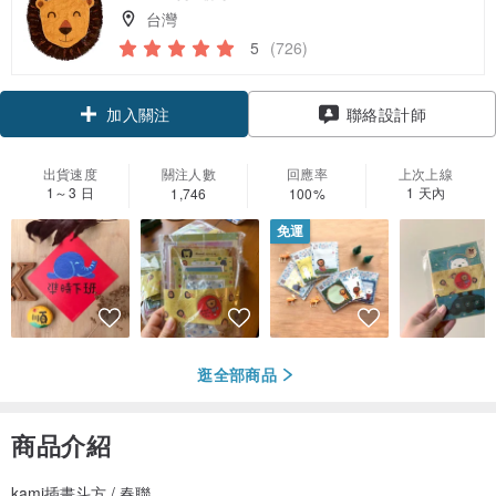
台灣
5
(726)
加入關注
聯絡設計師
出貨速度
關注人數
回應率
上次上線
1～3 日
1 天內
1,746
100%
免運
逛全部商品
商品介紹
kami插畫斗方 / 春聯