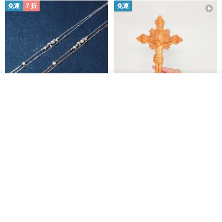
免運
7 折
免運
放入購物車
加入收藏
了解品牌
L'amour 星星珍珠手鏈 (白金色)
耶穌受難像木製十字架 24 公分
高，雕刻木製十字架，耶穌受難
像天主教十字架
ARLOS
AndyCarver
NT$ 4,641
NT$ 6,630
NT$ 1,560
免運
7 折