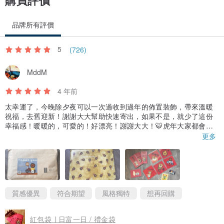
品牌所有評價
5
(726)
MddM
4 年前
太幸運了，今晚除夕夜可以一次過收到過年的佈置裝飾，帶來溫暖
祝福，去舊迎新！謝謝大大幫助快速寄出，如果不是，就少了這份
幸福感！暖暖的，可愛的！好漂亮！謝謝大大！🐯虎年大家都會平
安幸福喔！❤️❤️
更多
質感優異
符合期望
風格獨特
想再回購
紅包袋 ∣ 日富一日 / 禮金袋