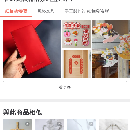
材質:象牙卡180磅
紅包袋/春聯
風格文具
手工製作的 紅包袋/春聯
規格:1張入
產地:台灣
插畫&文字:kami
版面設計: kami創作森林
註:本產品沒有香氣、沒有背膠
註:因為不同批次印製，顏色可能略有差異喔!!
看更多
與此商品相似