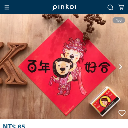
1/6
NT$ 65