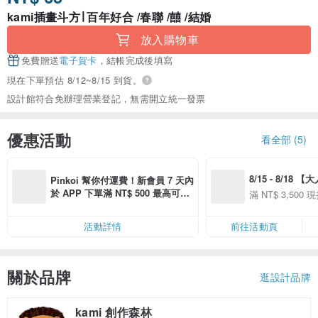
kami插畫斗方∣ 百年好合 /春聯 /囍 /結婚
放入購物車
免費贈送
電子賀卡
，結帳完成後填寫
現在下單預估 8/12~8/15 到貨。
設計館符合免辦理營業登記，無需開立統一發票
優惠活動
看全部 (5)
8/15 - 8/18 
Pinkoi 幫你付運費！新會員 7 天內
季】滿 NT$3500
於 APP 下單滿 NT$ 500 最高可折
滿 NT$ 3,500 現
50
運費 NT$ 100
50
活動詳情
前往活動頁
關於品牌
逛設計品牌
kami 創作森林