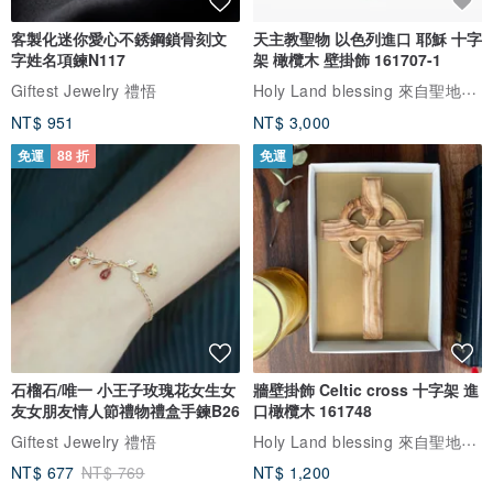
客製化迷你愛心不銹鋼鎖骨刻文
天主教聖物 以色列進口 耶穌 十字
字姓名項鍊N117
架 橄欖木 壁掛飾 161707-1
Holy Land blessing 來自聖地的祝福
Giftest Jewelry 禮悟
NT$ 951
NT$ 3,000
免運
88 折
免運
石榴石/唯一 小王子玫瑰花女生女
牆壁掛飾 Celtic cross 十字架 進
友女朋友情人節禮物禮盒手鍊B26
口橄欖木 161748
Holy Land blessing 來自聖地的祝福
Giftest Jewelry 禮悟
NT$ 677
NT$ 769
NT$ 1,200