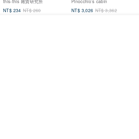
this-this 雜貨研究所
Pinocchio’s cabin
NT$ 234
NT$ 260
NT$ 3,026
NT$ 3,362
免運
68 折
我要排隊
加入收藏
了解品牌
日本squ+ SUN&WASSER可層疊
工業風_植物雙層展示層架/塊根/
置物洗衣籃-2入-多色可選
多肉植物/鐵網**歡迎客製**
日本squ+
銳龍工藝設計
NT$ 1,898
NT$ 2,790
NT$ 18,800
免運