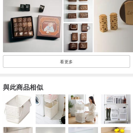
4. 具有文化傳承的功能、具有保值性。
5. 此方式為最原始的方式，以手操刀，此方式刻出來的印章不僅僅是
印章本身的功能性，也是藝術的體現；其樂趣在於章法、書法、刀法
的高度運用。具有高度收藏、鑒賞意義。
需注意：
因石頭為全手工，請藏家下單後按照以下步驟在客服訊息內完成
看更多
1. 下單完成後私訊
2. 提供要刻的內文
3. 篆刻家創作繪製草稿
與此商品相似
4. 回傳草稿給藏家確認
5. 開始刻印（請注意開始刻印後並不能退款）
6. 完成確認
7. 寄出印章