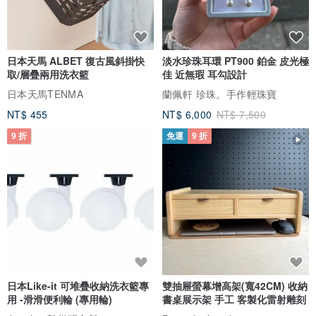
日本天馬 ALBET 復古風斜掛快
淡水珍珠耳環 PT900 鉑金 皮光極
取/層疊兩用洗衣籃
佳 近無瑕 耳勾設計
日本天馬TENMA
蘭佩軒 珍珠。手作輕珠寶
NT$ 455
NT$ 6,000
NT$ 7,500
9 折
免運
9 折
日本Like-it 可堆疊收納洗衣籃專
雙抽屜螢幕增高架(寬42CM) 收納
用 -滑滑便利輪 (專用輪)
書桌展示架 手工 客製化雷射雕刻