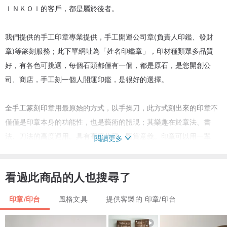
ＩＮＫＯＩ的客戶，都是屬於後者。
我們提供的手工印章專業提供，手工開運公司章(負責人印鑑、發財
章)等篆刻服務；此下單網址為「姓名印鑑章」，印材種類眾多品質
好，有各色可挑選，每個石頭都僅有一個，都是原石，是您開創公
司、商店，手工刻一個人開運印鑑，是很好的選擇。
全手工篆刻印章用最原始的方式，以手操刀，此方式刻出來的印章不
僅僅是印章本身的功能性，也是藝術的體現；其樂趣在於章法、書
法、刀法的高度運用。具有高度收藏、鑒賞意義。印章可以用一輩
閱讀更多
子，刻一個具有意義的印章，對用印者會有幫助。
看過此商品的人也搜尋了
✡手工刻印章的優點在於：
1. 刻印字體活潑、完全客製化。
印章/印台
風格文具
提供客製的 印章/印台
2. 文字大器、美觀。
3. 全世界只有一個，獨一無二、不被模仿。