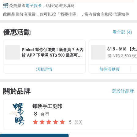
免費贈送
電子賀卡
，結帳完成後填寫
此商品目前沒現貨，你可以按「我要排隊」，當有貨會主動發信通知你
優惠活動
看全部 (4)
8/15 - 8/18 
Pinkoi 幫你付運費！新會員 7 天內
季】滿 NT$3500
於 APP 下單滿 NT$ 500 最高可折
滿 NT$ 3,500 現
50
運費 NT$ 100
50
活動詳情
前往活動頁
關於品牌
逛設計品牌
蝶映手工刻印
台灣
5
(39)