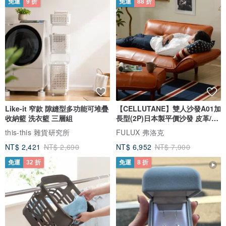
免運
9 折
免運
88 折
Like-it 窄款 隙縫型多功能可堆疊
【CELLUTANE】雙人沙發A01加
收納籃 洗衣籃 三層組
長型(2P)日本製平價沙發 皮革/燈
芯絨
this-this 雜貨研究所
FULUX 弗洛克
NT$ 2,421
NT$ 2,690
NT$ 6,952
NT$ 7,900
免運
32 折
免運
8 折