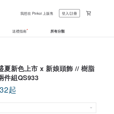
我想在 Pinkoi 上販售
登入/註冊
送禮指南
所有分類
 盛夏新色上市 x 新娘頭飾 // 樹脂
件組QS933
.32
起