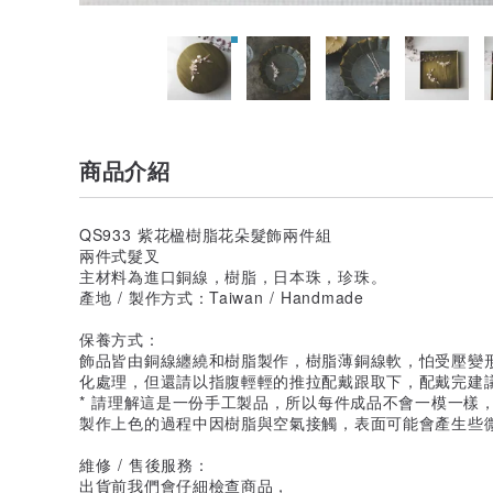
商品介紹
QS933 紫花楹樹脂花朵髮飾兩件組
兩件式髮叉
主材料為進口銅線，樹脂，日本珠，珍珠。
產地 / 製作方式：Taiwan / Handmade
保養方式：
飾品皆由銅線纏繞和樹脂製作，樹脂薄銅線軟，怕受壓變
化處理，但還請以指腹輕輕的推拉配戴跟取下，配戴完建
* 請理解這是一份手工製品，所以每件成品不會一模一樣
製作上色的過程中因樹脂與空氣接觸，表面可能會產生些
維修 / 售後服務：
出貨前我們會仔細檢查商品，