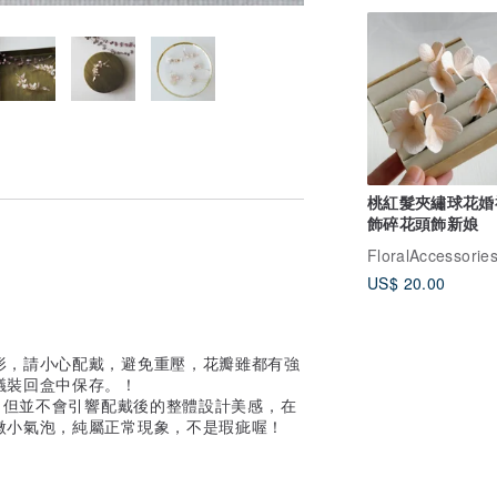
桃紅髮夾繡球花婚
飾碎花頭飾新娘
FloralAccessorie
US$ 20.00
形，請小心配戴，避免重壓，花瓣雖都有強
議裝回盒中保存。！
，但並不會引響配戴後的整體設計美感，在
微小氣泡，純屬正常現象，不是瑕疵喔！