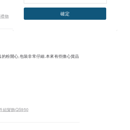
確定
蜜禮物
真的粉開心,包裝非常仔細.本來有些擔心貨品
兩件組髮飾QS950