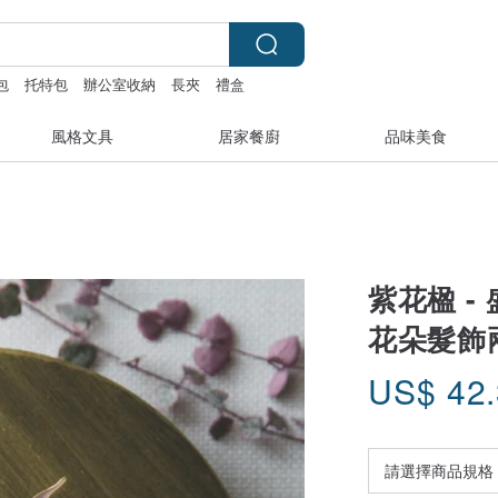
包
托特包
辦公室收納
長夾
禮盒
風格文具
居家餐廚
品味美食
紫花楹 -
花朵髮飾兩
US$
42