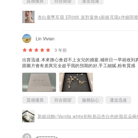
質感優異
符合期望
運送迅速
杏白垂墜耳環 ER095 派對宴會x新娘耳環x伴娘閨
Lin Vivian
3 年前
出貨迅速.本來擔心會趕不上女兒的婚宴,補班日一早就收到
跟圖片會有差異完全超乎我的預期的好,手工細膩,粉有質感
質感優異
符合期望
服務貼心
運送迅速
新娘頭飾//Vanilla white初秋新品杏白色樹脂花朵
d***********a