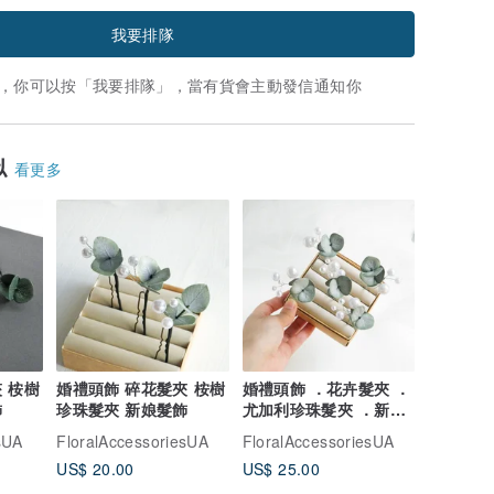
我要排隊
，你可以按「我要排隊」，當有貨會主動發信通知你
似
看更多
 桉樹
婚禮頭飾 碎花髮夾 桉樹
婚禮頭飾 ．花卉髮夾 ．
飾
珍珠髮夾 新娘髮飾
尤加利珍珠髮夾 ．新娘
髮飾
sUA
FloralAccessoriesUA
FloralAccessoriesUA
US$ 20.00
US$ 25.00