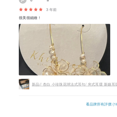
3 年前
很美很細緻！
新品// 杏白 小珍珠花球法式耳勾/ 夾式耳環 新娘耳環 P
看品牌所有評價 (16