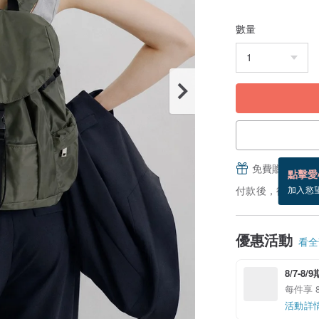
數量
免費贈送電子
點擊愛
付款後，從備貨到
加入慾
優惠活動
看全部
8/7-8
每件享 8
活動詳