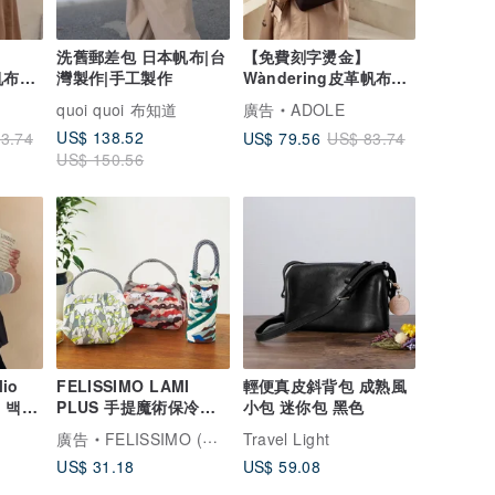
洗舊郵差包 日本帆布|台
【免費刻字燙金】
帆布肩
灣製作|手工製作
Wàndering皮革帆布肩
背包/黑
quoi quoi 布知道
廣告
ADOLE
US$ 138.52
US$ 79.56
3.74
US$ 83.74
US$ 150.56
lio
FELISSIMO LAMI
輕便真皮斜背包 成熟風
오 백팩
PLUS 手提魔術保冷包
小包 迷你包 黑色
巾布 - 旭山動物園聯名
廣告
FELISSIMO (授權販售) Pinkoi 品牌形象館
Travel Light
款
US$ 31.18
US$ 59.08