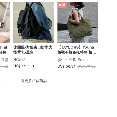
8 折
tial
休閒風-方袋束口防水大
【TAYLORS】Youna
隨行小包 斜背包
後背包-黑色
植鞣革帆布托特包 植鞣
真皮&厚磅帆布
官方直營
NO216
廣告
YUN Select
US$ 155.90
US$ 56.31
7.02
US$ 70.38
看更多相似商品