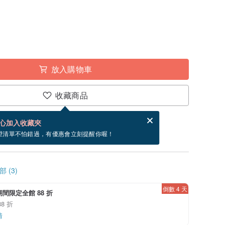
放入購物車
收藏商品
賀卡，結帳完成後填寫
電子賀卡是什麼？
心加入收藏夾
寄出商品為 5 個工作天。（不包含假日）
望清單不怕錯過，有優惠會立刻提醒你喔！
 (3)
倒數 4 天
/9期間限定全館 88 折
8 折
情