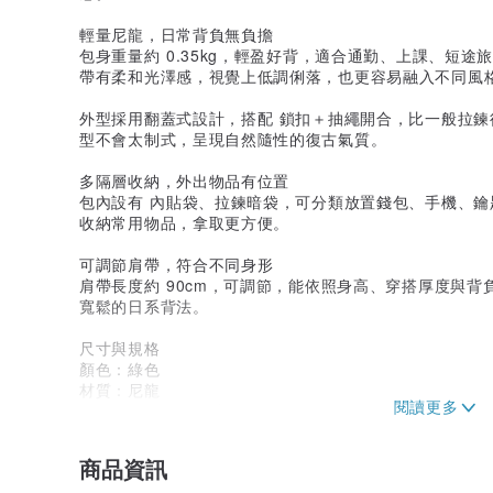
輕量尼龍，日常背負無負擔
包身重量約 0.35kg，輕盈好背，適合通勤、上課、短
帶有柔和光澤感，視覺上低調俐落，也更容易融入不同風
外型採用翻蓋式設計，搭配 鎖扣＋抽繩開合，比一般拉
型不會太制式，呈現自然隨性的復古氣質。
多隔層收納，外出物品有位置
包內設有 內貼袋、拉鍊暗袋，可分類放置錢包、手機、
收納常用物品，拿取更方便。
可調節肩帶，符合不同身形
肩帶長度約 90cm，可調節，能依照身高、穿搭厚度與
寬鬆的日系背法。
尺寸與規格
顏色：綠色
材質：尼龍
尺寸：長 30cm × 寬 13.5cm × 高 38cm
體積：約 15390cm³
重量：約 0.35kg
商品資訊
肩帶：約 90cm，可調節