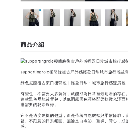
商品介紹
supportingrole極簡綠復古戶外感輕盈日常城市旅行感後
綠色尼龍復古束口後背包｜輕盈日常・城市旅行感雙肩包
有些包，不需要太多裝飾，就能成為日常裡最耐看的存在
這款黑色尼龍後背包，以低調霧黑色澤搭配柔軟微光澤面
搭需要的乾淨線條。
它不是過度硬挺的包型，而是帶著自然皺褶與柔軟輪廓，
鬆、不刻意的日系氛圍。無論是白襯衫、寬褲、背心，或
感。