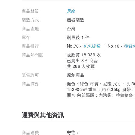
開合方式：鎖扣＋抽繩開合
內部隔層：內貼袋、拉鍊暗袋
商品材質
尼龍
質感：適中
測量提醒：手工測量可能存在約 2–3cm 誤差，實際以商
製造方式
機器製造
商品產地
台灣
日常外出用品、手機、錢包、鑰匙、化妝包、摺疊傘、水
等。適合需要「好看、輕便、能裝，又不想太正式」的日
庫存
剩最後 1 件
商品排行
No.78 -
包包提袋
| No.16 -
後背包
它很適合搭配白色、米色、灰色、黑色等乾淨色系服裝。
背在身上時，黑色包身會自然成為穿搭重點，但不會搶走
商品熱門度
被欣賞 18,039 次
已賣出 8 件商品
通勤時，它是輕量實用的收納包。
共 286 人收藏
旅行時，它是能裝下隨身物品的簡約背包。
休閒穿搭時，它又像是一件安靜但有存在感的配件。
販售許可
原創商品
商品摘要
顏色：綠色 材質：尼龍 尺寸：長 30cm
喜歡綠色包款、日系穿搭、極簡風格、復古戶外感的人。
15390cm³ 重量：約 0.35kg
也適合正在尋找一款不過度甜美、不過度正式，能從日常
開合 內部隔層：內貼袋、拉鍊暗袋
它的美感不是張揚，而是耐看。
越常使用，越能成為你生活裡最順手的那一只包。
運費與其他資訊
綠色尼龍的輕盈輪廓，裝下日常，也裝下週末的小旅行。
一只低調卻有故事感的後背包，適合每一次不想太用力的
商品運費
寄往：