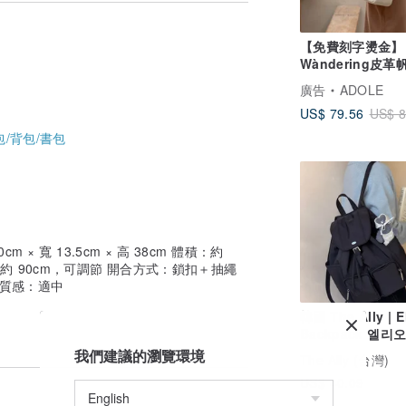
【免費刻字燙金】
品為準適合放入
Wàndering皮革
背包/米白
瓶、薄外套、筆記本、平板、小型隨身物件
廣告
ADOLE
常包款。
US$ 79.56
US$ 8
/背包/書包
整體氣質。
 × 寬 13.5cm × 高 38cm 體積：約
 肩帶：約 90cm，可調節 開合方式：鎖扣＋抽繩
一路背到旅行的輕便後背包。
 質感：適中
韓國 The Ally | E
Backpack 엘리
| 韓系實用後背包
我們建議的瀏覽環境
The Ally (台灣)
出門。
US$ 40.09