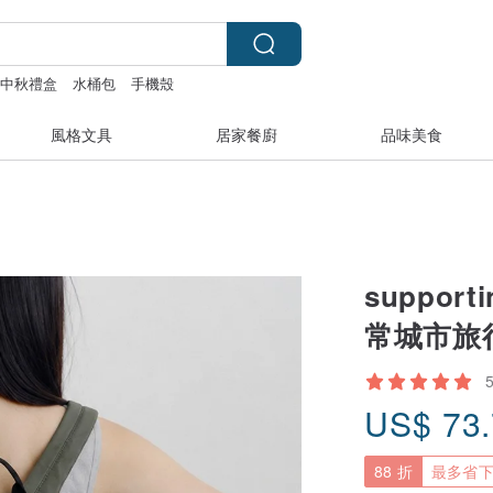
中秋禮盒
水桶包
手機殼
風格文具
居家餐廚
品味美食
suppor
常城市旅
US$
73
88 折
最多省下 