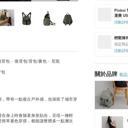
Pinko
運費 US$
活動詳
輕鬆擁
指定商
活動詳
背包
關於品牌
逛設
。
料，帶有一點復古戶外感，也保留了城市穿
背在身上時會隨著身形貼合，呈現一種輕
是簡單素色穿搭，都能讓整體多一點層次