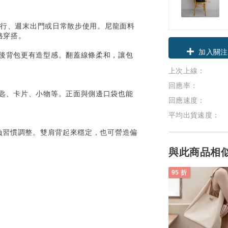
途旅行、週末出門或日常散步使用。尼龍面料
格穿搭。
領優惠券
鍊後背包更有造型感。翻蓋線條柔和，讓包
上次上線：
加入關注
回應率：
鑰匙、卡片、小物等。正面與側邊口袋也能
回應速度：
平均出貨速度：
背負習慣調整。雙肩背起來穩定，也可營造偏
與此商品相
95 折